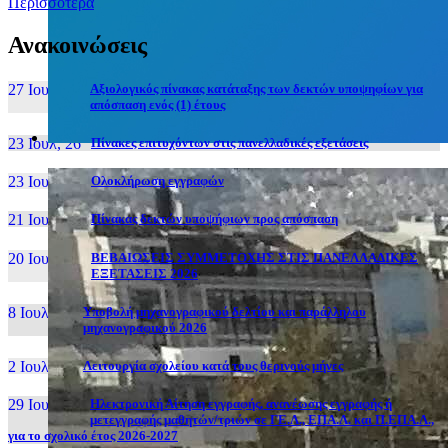
Περισσότερα
Ανακοινώσεις
27 Ιουν, 26
Αξιολογικός πίνακας κατάταξης των δεκτών υποψηφίων για
απόσπαση ενός (1) έτους
23 Ιουλ, 26
Πίνακες επιτυχόντων στις πανελλαδικές εξετάσεις
23 Ιουλ, 26
Ολοκλήρωση εγγραφών
21 Ιουλ, 26
Πίνακας δεκτών υποψήφιων προς απόσπαση
20 Ιουλ, 26
ΒΕΒΑΙΩΣΕΙΣ ΣΥΜΜΕΤΟΧΗΣ ΣΤΙΣ ΠΑΝΕΛΛΑΔΙΚΕΣ
ΕΞΕΤΑΣΕΙΣ 2026
8 Ιουλ, 26
Υποβολή μηχανογραφικού δελτίου και παράλληλου
μηχανογραφικού 2026
2 Ιουλ, 26
Λειτουργία σχολείου κατά τους θερινούς μήνες
29 Ιουν, 26
Ηλεκτρονική Αίτηση εγγραφής, ανανέωσης εγγραφής ή
μετεγγραφής μαθητών/τριών σε ΓΕ.Λ., ΕΠΑ.Λ. και Π.ΕΠΑ.Λ.,
για το σχολικό έτος 2026-2027