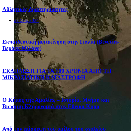
Αθλητικές δραστηριότητες
27 Σεπ, 2024
Eκπαιδευτική μετακίνηση στην Ιταλία (Βενετία-
Βερόνα-Μιλάνο)
ΕΚΔΗΛΩΣΗ ΓΙΑ ΤΑ 100 ΧΡΟΝΙΑ ΑΠΟ ΤΗ
ΜΙΚΡΑΣΙΑΤΙΚΗ ΚΑΤΑΣΤΡΟΦΗ
Ο Κήπος της Αμαλίας – Ιστορία, Μνήμη και
Βιώσιμη Κληρονομιά στον Εθνικό Κήπο
Από την επίσκεψη του ομίλου του σχολείου