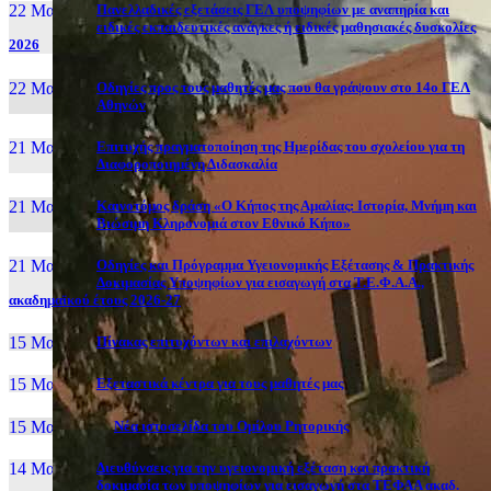
22 Μαι, 26
Πανελλαδικές εξετάσεις ΓΕΛ υποψηφίων με αναπηρία και
ειδικές εκπαιδευτικές ανάγκες ή ειδικές μαθησιακές δυσκολίες
2026
22 Μαι, 26
Οδηγίες προς τους μαθητές μας που θα γράψουν στο 14ο ΓΕΛ
Αθηνών
21 Μαι, 26
Επιτυχής πραγματοποίηση της Ημερίδας του σχολείου για τη
Διαφοροποιημένη Διδασκαλία
21 Μαι, 26
Καινοτόμος δράση «Ο Κήπος της Αμαλίας: Ιστορία, Μνήμη και
Βιώσιμη Κληρονομιά στον Εθνικό Κήπο»
21 Μαι, 26
Οδηγίες και Πρόγραμμα Υγειονομικής Εξέτασης & Πρακτικής
Δοκιμασίας Υποψηφίων για εισαγωγή στα Τ.Ε.Φ.Α.Α.,
ακαδημαϊκού έτους 2026-27
15 Μαι, 26
Πίνακας επιτυχόντων και επιλαχόντων
15 Μαι, 26
Εξεταστικά κέντρα για τους μαθητές μας
15 Μαι, 2026
Νέα ιστοσελίδα του Ομίλου Ρητορικής
14 Μαι, 26
Διευθύνσεις για την υγειονομική εξέταση και πρακτική
δοκιμασία των υποψηφίων για εισαγωγή στα ΤΕΦΑΑ ακαδ.