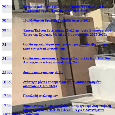
29 Ιουν, 26
Εργασίες μαθητών/-τριών του τμήματος Α4 στο αυτοτελές
λογοτεχνικό έργο «Η πιο πολύτιμη πραμάτεια»
29 Ιουν, 26
10α Μαθητικά Βραβεία YouSmile Awards 2026!
25 Ιουν, 26
Έτησια Έκθεση Εσωτερικής Αξιολόγησης του Εκπαιδευτικού
Έργου της Σχολικής Μονάδας (έτος αναφοράς: 2025-2026)
24 Ιουν, 26
Ομιλία της φιλολόγου του σχολείου μας, κα Χολέβα Ευαγγελία,
κατά την τελετή αποφοίτησης
24 Ιουν, 26
Ομιλία του αποφοίτου, κ. Χιωτίνη Νικήτα, Ομ. Καθ. Παν. Δυτ.
Αττικής στην τελετή αποφοίτησης 2026
23 Ιουν, 26
Δυνατότητα φοίτησης σε ΙΒ
18 Ιουν, 26
Ανάρτηση βίντεο της ημερίδας για τη διαφοροποιημένη
διδασκαλία (14/5/2026)
17 Ιουν, 26
Παραλαβή απολυτήριων
17 Ιουν, 26
Δημιουργία κωδικού ασφαλείας για την ηλεκτρονική υποβολή
Μηχανογραφικού Δελτίου (Μ.Δ.) ΓΕΛ για εισαγωγή στην
Τριτοβάθμια Εκπαίδευση