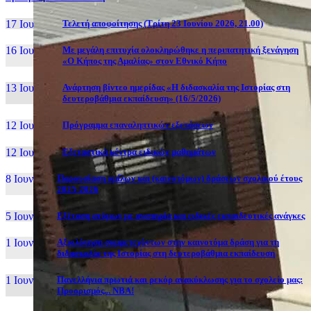
17 Ιουν, 26
Τελετή αποφοίτησης (Τρίτη 23 Ιουνίου 2026, 21.00)
16 Ιουν, 26
Με μεγάλη επιτυχία ολοκληρώθηκε η περιπατητική ξενάγηση
«Ο Κήπος της Αμαλίας» στον Εθνικό Κήπο
13 Ιουν, 26
Ανάρτηση βίντεο ημερίδας «Η διδασκαλία της Ιστορίας στη
δευτεροβάθμια εκπαίδευση» (16/5/2026)
12 Ιουν, 26
Πρόγραμμα επαναληπτικών εξετάσεων
12 Ιουν, 26
Εξεταστικά κέντρα ειδικών μαθημάτων
8 Ιουν, 26
Παρουσίαση ομίλων και (καινοτόμων) δράσεων σχολικού έτους
2025-2026
5 Ιουν, 26
Εξέταση ατόμων με αναπηρία και ειδικές εκπαιδευτικές ανάγκες
1 Ιουν, 26
Αξιολόγηση συμμετεχόντων στην καινοτόμα δράση για τη
διδασκαλία της Ιστορίας στη δευτεροβάθμια εκπαίδευση
1 Ιουν, 26
Πανελλήνια πρωτιά και ρεκόρ ανακύκλωσης για το σχολείο μας:
Προορισμός... NBA!