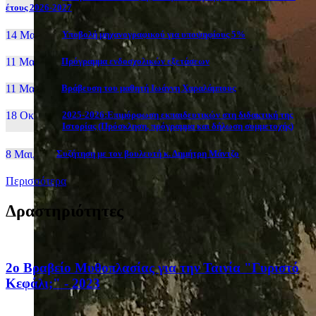
έτους 2026-2027
14 Μαι, 26
Yποβολή μηχανογραφικού για υποψηφίους 5%
11 Μαι, 26
Πρόγραμμα ενδοσχολικών εξετάσεων
11 Μαι, 26
Βράβευση του μαθητή Ιωάννη Χαραλάμπους
18 Οκτ, 25
2025-2026:Επιμόρφωση εκπαιδευτικών στη διδακτική της
Ιστορίας (Πρόσκληση, πρόγραμμα και δήλωση συμμετοχής)
8 Μαι, 26
Συζήτηση με τον βουλευτή κ. Δημήτρη Μάντζο
Περισσότερα
Δραστηριότητες
2ο Βραβείο Μυθοπλασίας για την Ταινία "Γυριστό
Κεφάλι;" - 2023