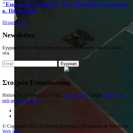
"Εικονική Επιχείρηση" στον Μέντορά του υπουργό
κ. Πιερακάκη
Περισσότερα
Newsletter
Εγγραφείτε στο Newsletter μας για ανακοινώσεις και τελευταία
νέα.
Εγγραφή
Στοιχεία Επικοινωνίας
Ηπίτου 15, Αθήνα 105 57
Τηλ:
21 0322 1687
Email:
mail@1lyk-
peir-gennad.att.sch.gr
© Copyright 2026. All Rights Reserved. | Κατασκευή & Φιλοξενία
Web Ideas