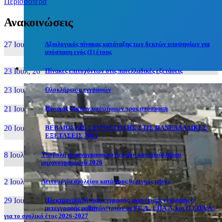
Περισσότερα
Ανακοινώσεις
27 Ιουν, 26
Αξιολογικός πίνακας κατάταξης των δεκτών υποψηφίων για
απόσπαση ενός (1) έτους
23 Ιουλ, 26
Πίνακες επιτυχόντων στις πανελλαδικές εξετάσεις
23 Ιουλ, 26
Ολοκλήρωση εγγραφών
21 Ιουλ, 26
Πίνακας δεκτών υποψήφιων προς απόσπαση
20 Ιουλ, 26
ΒΕΒΑΙΩΣΕΙΣ ΣΥΜΜΕΤΟΧΗΣ ΣΤΙΣ ΠΑΝΕΛΛΑΔΙΚΕΣ
ΕΞΕΤΑΣΕΙΣ 2026
8 Ιουλ, 26
Υποβολή μηχανογραφικού δελτίου και παράλληλου
μηχανογραφικού 2026
2 Ιουλ, 26
Λειτουργία σχολείου κατά τους θερινούς μήνες
29 Ιουν, 26
Ηλεκτρονική Αίτηση εγγραφής, ανανέωσης εγγραφής ή
μετεγγραφής μαθητών/τριών σε ΓΕ.Λ., ΕΠΑ.Λ. και Π.ΕΠΑ.Λ.,
για το σχολικό έτος 2026-2027