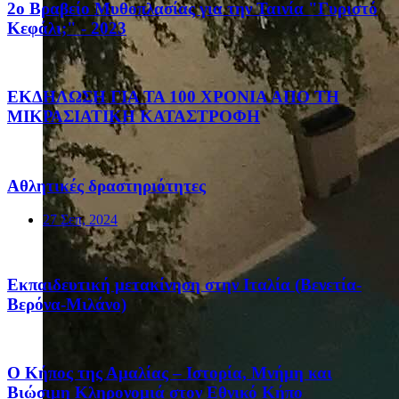
2ο Βραβείο Μυθοπλασίας για την Ταινία "Γυριστό
Κεφάλι;" - 2023
ΕΚΔΗΛΩΣΗ ΓΙΑ ΤΑ 100 ΧΡΟΝΙΑ ΑΠΟ ΤΗ
ΜΙΚΡΑΣΙΑΤΙΚΗ ΚΑΤΑΣΤΡΟΦΗ
Αθλητικές δραστηριότητες
27 Σεπ, 2024
Eκπαιδευτική μετακίνηση στην Ιταλία (Βενετία-
Βερόνα-Μιλάνο)
Ο Κήπος της Αμαλίας – Ιστορία, Μνήμη και
Βιώσιμη Κληρονομιά στον Εθνικό Κήπο