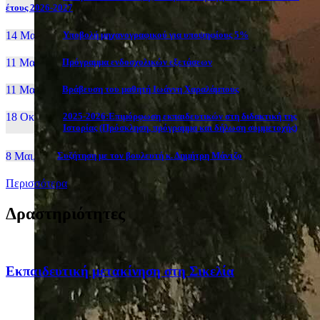
έτους 2026-2027
14 Μαι, 26
Yποβολή μηχανογραφικού για υποψηφίους 5%
11 Μαι, 26
Πρόγραμμα ενδοσχολικών εξετάσεων
11 Μαι, 26
Βράβευση του μαθητή Ιωάννη Χαραλάμπους
18 Οκτ, 25
2025-2026:Επιμόρφωση εκπαιδευτικών στη διδακτική της
Ιστορίας (Πρόσκληση, πρόγραμμα και δήλωση συμμετοχής)
8 Μαι, 26
Συζήτηση με τον βουλευτή κ. Δημήτρη Μάντζο
Περισσότερα
Δραστηριότητες
Eκπαιδευτική μετακίνηση στη Σικελία