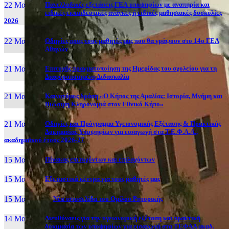
22 Μαι, 26
Πανελλαδικές εξετάσεις ΓΕΛ υποψηφίων με αναπηρία και
ειδικές εκπαιδευτικές ανάγκες ή ειδικές μαθησιακές δυσκολίες
2026
22 Μαι, 26
Οδηγίες προς τους μαθητές μας που θα γράψουν στο 14ο ΓΕΛ
Αθηνών
21 Μαι, 26
Επιτυχής πραγματοποίηση της Ημερίδας του σχολείου για τη
Διαφοροποιημένη Διδασκαλία
21 Μαι, 26
Καινοτόμος δράση «Ο Κήπος της Αμαλίας: Ιστορία, Μνήμη και
Βιώσιμη Κληρονομιά στον Εθνικό Κήπο»
21 Μαι, 26
Οδηγίες και Πρόγραμμα Υγειονομικής Εξέτασης & Πρακτικής
Δοκιμασίας Υποψηφίων για εισαγωγή στα Τ.Ε.Φ.Α.Α.,
ακαδημαϊκού έτους 2026-27
15 Μαι, 26
Πίνακας επιτυχόντων και επιλαχόντων
15 Μαι, 26
Εξεταστικά κέντρα για τους μαθητές μας
15 Μαι, 2026
Νέα ιστοσελίδα του Ομίλου Ρητορικής
14 Μαι, 26
Διευθύνσεις για την υγειονομική εξέταση και πρακτική
δοκιμασία των υποψηφίων για εισαγωγή στα ΤΕΦΑΑ ακαδ.