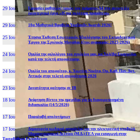
29 Ιουν, 26
Εργασίες μαθητών/-τριών του τμήματος Α4 στο αυτοτελές
λογοτεχνικό έργο «Η πιο πολύτιμη πραμάτεια»
29 Ιουν, 26
10α Μαθητικά Βραβεία YouSmile Awards 2026!
25 Ιουν, 26
Έτησια Έκθεση Εσωτερικής Αξιολόγησης του Εκπαιδευτικού
Έργου της Σχολικής Μονάδας (έτος αναφοράς: 2025-2026)
24 Ιουν, 26
Ομιλία της φιλολόγου του σχολείου μας, κα Χολέβα Ευαγγελία,
κατά την τελετή αποφοίτησης
24 Ιουν, 26
Ομιλία του αποφοίτου, κ. Χιωτίνη Νικήτα, Ομ. Καθ. Παν. Δυτ.
Αττικής στην τελετή αποφοίτησης 2026
23 Ιουν, 26
Δυνατότητα φοίτησης σε ΙΒ
18 Ιουν, 26
Ανάρτηση βίντεο της ημερίδας για τη διαφοροποιημένη
διδασκαλία (14/5/2026)
17 Ιουν, 26
Παραλαβή απολυτήριων
17 Ιουν, 26
Δημιουργία κωδικού ασφαλείας για την ηλεκτρονική υποβολή
Μηχανογραφικού Δελτίου (Μ.Δ.) ΓΕΛ για εισαγωγή στην
Τριτοβάθμια Εκπαίδευση