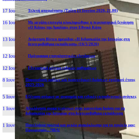
17 Ιουν, 26
Τελετή αποφοίτησης (Τρίτη 23 Ιουνίου 2026, 21.00)
16 Ιουν, 26
Με μεγάλη επιτυχία ολοκληρώθηκε η περιπατητική ξενάγηση
«Ο Κήπος της Αμαλίας» στον Εθνικό Κήπο
13 Ιουν, 26
Ανάρτηση βίντεο ημερίδας «Η διδασκαλία της Ιστορίας στη
δευτεροβάθμια εκπαίδευση» (16/5/2026)
12 Ιουν, 26
Πρόγραμμα επαναληπτικών εξετάσεων
12 Ιουν, 26
Εξεταστικά κέντρα ειδικών μαθημάτων
8 Ιουν, 26
Παρουσίαση ομίλων και (καινοτόμων) δράσεων σχολικού έτους
2025-2026
5 Ιουν, 26
Εξέταση ατόμων με αναπηρία και ειδικές εκπαιδευτικές ανάγκες
1 Ιουν, 26
Αξιολόγηση συμμετεχόντων στην καινοτόμα δράση για τη
διδασκαλία της Ιστορίας στη δευτεροβάθμια εκπαίδευση
1 Ιουν, 26
Πανελλήνια πρωτιά και ρεκόρ ανακύκλωσης για το σχολείο μας:
Προορισμός... NBA!