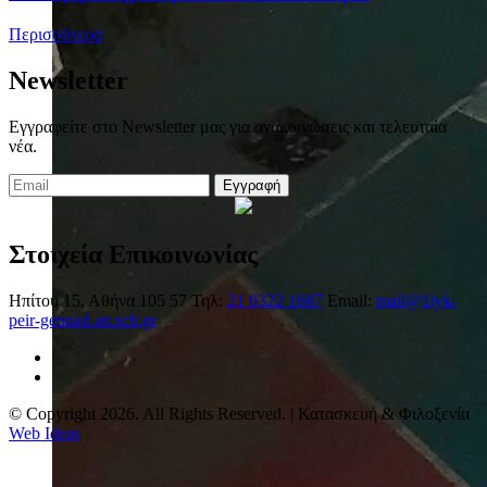
Περισσότερα
Newsletter
Εγγραφείτε στο Newsletter μας για ανακοινώσεις και τελευταία
νέα.
Εγγραφή
Στοιχεία Επικοινωνίας
Ηπίτου 15, Αθήνα 105 57
Τηλ:
21 0322 1687
Email:
mail@1lyk-
peir-gennad.att.sch.gr
© Copyright 2026. All Rights Reserved. | Κατασκευή & Φιλοξενία
Web Ideas