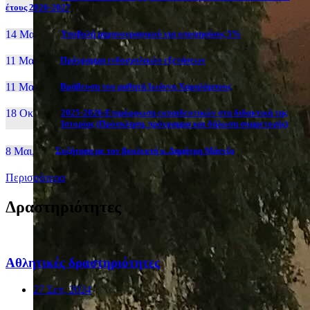
έτους 2026-2027
14 Μαι, 26
Yποβολή μηχανογραφικού για υποψηφίους 5%
11 Μαι, 26
Πρόγραμμα ενδοσχολικών εξετάσεων
11 Μαι, 26
Βράβευση του μαθητή Ιωάννη Χαραλάμπους
18 Οκτ, 25
2025-2026:Επιμόρφωση εκπαιδευτικών στη διδακτική της
Ιστορίας (Πρόσκληση, πρόγραμμα και δήλωση συμμετοχής)
8 Μαι, 26
Συζήτηση με τον βουλευτή κ. Δημήτρη Μάντζο
Περισσότερα
Δραστηριότητες
Αθλητικές δραστηριότητες
27 Σεπ, 2024