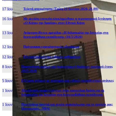
17 Ιουν, 26
Τελετή αποφοίτησης (Τρίτη 23 Ιουνίου 2026, 21.00)
16 Ιουν, 26
Με μεγάλη επιτυχία ολοκληρώθηκε η περιπατητική ξενάγηση
«Ο Κήπος της Αμαλίας» στον Εθνικό Κήπο
13 Ιουν, 26
Ανάρτηση βίντεο ημερίδας «Η διδασκαλία της Ιστορίας στη
δευτεροβάθμια εκπαίδευση» (16/5/2026)
12 Ιουν, 26
Πρόγραμμα επαναληπτικών εξετάσεων
12 Ιουν, 26
Εξεταστικά κέντρα ειδικών μαθημάτων
8 Ιουν, 26
Παρουσίαση ομίλων και (καινοτόμων) δράσεων σχολικού έτους
2025-2026
5 Ιουν, 26
Εξέταση ατόμων με αναπηρία και ειδικές εκπαιδευτικές ανάγκες
1 Ιουν, 26
Αξιολόγηση συμμετεχόντων στην καινοτόμα δράση για τη
διδασκαλία της Ιστορίας στη δευτεροβάθμια εκπαίδευση
1 Ιουν, 26
Πανελλήνια πρωτιά και ρεκόρ ανακύκλωσης για το σχολείο μας:
Προορισμός... NBA!