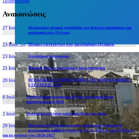
Περισσότερα
Ανακοινώσεις
27 Ιουν, 26
Αξιολογικός πίνακας κατάταξης των δεκτών υποψηφίων για
απόσπαση ενός (1) έτους
23 Ιουλ, 26
Πίνακες επιτυχόντων στις πανελλαδικές εξετάσεις
23 Ιουλ, 26
Ολοκλήρωση εγγραφών
21 Ιουλ, 26
Πίνακας δεκτών υποψήφιων προς απόσπαση
20 Ιουλ, 26
ΒΕΒΑΙΩΣΕΙΣ ΣΥΜΜΕΤΟΧΗΣ ΣΤΙΣ ΠΑΝΕΛΛΑΔΙΚΕΣ
ΕΞΕΤΑΣΕΙΣ 2026
8 Ιουλ, 26
Υποβολή μηχανογραφικού δελτίου και παράλληλου
μηχανογραφικού 2026
2 Ιουλ, 26
Λειτουργία σχολείου κατά τους θερινούς μήνες
29 Ιουν, 26
Ηλεκτρονική Αίτηση εγγραφής, ανανέωσης εγγραφής ή
μετεγγραφής μαθητών/τριών σε ΓΕ.Λ., ΕΠΑ.Λ. και Π.ΕΠΑ.Λ.,
για το σχολικό έτος 2026-2027