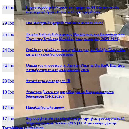
29 Ιουν, 26
Εργασίες μαθητών/-τριών του τμήματος Α4 στο αυτοτελές
λογοτεχνικό έργο «Η πιο πολύτιμη πραμάτεια»
29 Ιουν, 26
10α Μαθητικά Βραβεία YouSmile Awards 2026!
25 Ιουν, 26
Έτησια Έκθεση Εσωτερικής Αξιολόγησης του Εκπαιδευτικού
Έργου της Σχολικής Μονάδας (έτος αναφοράς: 2025-2026)
24 Ιουν, 26
Ομιλία της φιλολόγου του σχολείου μας, κα Χολέβα Ευαγγελία,
κατά την τελετή αποφοίτησης
24 Ιουν, 26
Ομιλία του αποφοίτου, κ. Χιωτίνη Νικήτα, Ομ. Καθ. Παν. Δυτ.
Αττικής στην τελετή αποφοίτησης 2026
23 Ιουν, 26
Δυνατότητα φοίτησης σε ΙΒ
18 Ιουν, 26
Ανάρτηση βίντεο της ημερίδας για τη διαφοροποιημένη
διδασκαλία (14/5/2026)
17 Ιουν, 26
Παραλαβή απολυτήριων
17 Ιουν, 26
Δημιουργία κωδικού ασφαλείας για την ηλεκτρονική υποβολή
Μηχανογραφικού Δελτίου (Μ.Δ.) ΓΕΛ για εισαγωγή στην
Τριτοβάθμια Εκπαίδευση