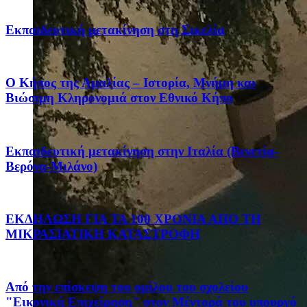
Eκπαιδευτική μετακίνηση στη Σικελία
Ο Κήπος της Αμαλίας – Ιστορία, Μνήμη και
Βιώσιμη Κληρονομιά στον Εθνικό Κήπο
Eκπαιδευτική μετακίνηση στην Ιταλία (Βενετία-
Βερόνα-Μιλάνο)
ΕΚΔΗΛΩΣΗ ΓΙΑ ΤΑ 100 ΧΡΟΝΙΑ ΑΠΟ ΤΗ
ΜΙΚΡΑΣΙΑΤΙΚΗ ΚΑΤΑΣΤΡΟΦΗ
Από την επίσκεψη του ομίλου του σχολείου
"Εικονική Επιχείρηση" στον Μέντορά του υπουργό