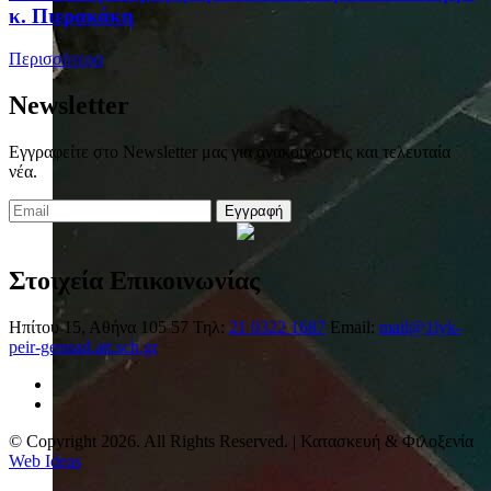
κ. Πιερακάκη
Περισσότερα
Newsletter
Εγγραφείτε στο Newsletter μας για ανακοινώσεις και τελευταία
νέα.
Εγγραφή
Στοιχεία Επικοινωνίας
Ηπίτου 15, Αθήνα 105 57
Τηλ:
21 0322 1687
Email:
mail@1lyk-
peir-gennad.att.sch.gr
© Copyright 2026. All Rights Reserved. | Κατασκευή & Φιλοξενία
Web Ideas