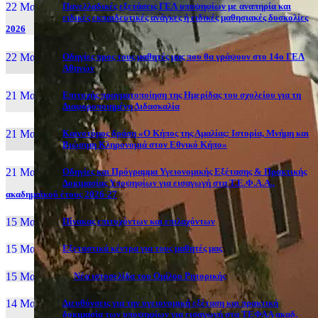
22 Μαι, 26
Πανελλαδικές εξετάσεις ΓΕΛ υποψηφίων με αναπηρία και
ειδικές εκπαιδευτικές ανάγκες ή ειδικές μαθησιακές δυσκολίες
2026
22 Μαι, 26
Οδηγίες προς τους μαθητές μας που θα γράψουν στο 14ο ΓΕΛ
Αθηνών
21 Μαι, 26
Επιτυχής πραγματοποίηση της Ημερίδας του σχολείου για τη
Διαφοροποιημένη Διδασκαλία
21 Μαι, 26
Καινοτόμος δράση «Ο Κήπος της Αμαλίας: Ιστορία, Μνήμη και
Βιώσιμη Κληρονομιά στον Εθνικό Κήπο»
21 Μαι, 26
Οδηγίες και Πρόγραμμα Υγειονομικής Εξέτασης & Πρακτικής
Δοκιμασίας Υποψηφίων για εισαγωγή στα Τ.Ε.Φ.Α.Α.,
ακαδημαϊκού έτους 2026-27
15 Μαι, 26
Πίνακας επιτυχόντων και επιλαχόντων
15 Μαι, 26
Εξεταστικά κέντρα για τους μαθητές μας
15 Μαι, 2026
Νέα ιστοσελίδα του Ομίλου Ρητορικής
14 Μαι, 26
Διευθύνσεις για την υγειονομική εξέταση και πρακτική
δοκιμασία των υποψηφίων για εισαγωγή στα ΤΕΦΑΑ ακαδ.