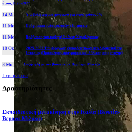
έτους 2026-2027
14 Μαι, 26
Yποβολή μηχανογραφικού για υποψηφίους 5%
11 Μαι, 26
Πρόγραμμα ενδοσχολικών εξετάσεων
11 Μαι, 26
Βράβευση του μαθητή Ιωάννη Χαραλάμπους
18 Οκτ, 25
2025-2026:Επιμόρφωση εκπαιδευτικών στη διδακτική της
Ιστορίας (Πρόσκληση, πρόγραμμα και δήλωση συμμετοχής)
8 Μαι, 26
Συζήτηση με τον βουλευτή κ. Δημήτρη Μάντζο
Περισσότερα
Δραστηριότητες
Eκπαιδευτική μετακίνηση στην Ιταλία (Βενετία-
Βερόνα-Μιλάνο)