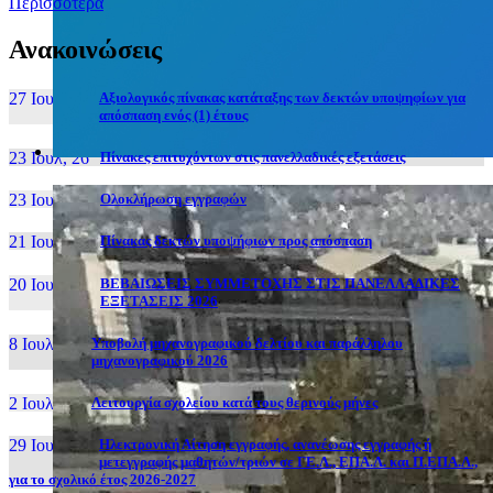
Περισσότερα
Ανακοινώσεις
27 Ιουν, 26
Αξιολογικός πίνακας κατάταξης των δεκτών υποψηφίων για
απόσπαση ενός (1) έτους
23 Ιουλ, 26
Πίνακες επιτυχόντων στις πανελλαδικές εξετάσεις
23 Ιουλ, 26
Ολοκλήρωση εγγραφών
21 Ιουλ, 26
Πίνακας δεκτών υποψήφιων προς απόσπαση
20 Ιουλ, 26
ΒΕΒΑΙΩΣΕΙΣ ΣΥΜΜΕΤΟΧΗΣ ΣΤΙΣ ΠΑΝΕΛΛΑΔΙΚΕΣ
ΕΞΕΤΑΣΕΙΣ 2026
8 Ιουλ, 26
Υποβολή μηχανογραφικού δελτίου και παράλληλου
μηχανογραφικού 2026
2 Ιουλ, 26
Λειτουργία σχολείου κατά τους θερινούς μήνες
29 Ιουν, 26
Ηλεκτρονική Αίτηση εγγραφής, ανανέωσης εγγραφής ή
μετεγγραφής μαθητών/τριών σε ΓΕ.Λ., ΕΠΑ.Λ. και Π.ΕΠΑ.Λ.,
για το σχολικό έτος 2026-2027