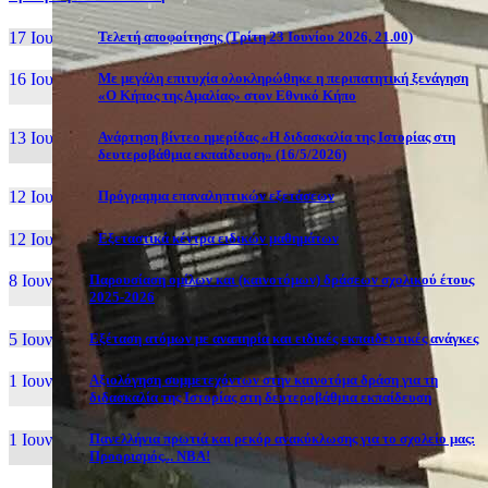
17 Ιουν, 26
Τελετή αποφοίτησης (Τρίτη 23 Ιουνίου 2026, 21.00)
16 Ιουν, 26
Με μεγάλη επιτυχία ολοκληρώθηκε η περιπατητική ξενάγηση
«Ο Κήπος της Αμαλίας» στον Εθνικό Κήπο
13 Ιουν, 26
Ανάρτηση βίντεο ημερίδας «Η διδασκαλία της Ιστορίας στη
δευτεροβάθμια εκπαίδευση» (16/5/2026)
12 Ιουν, 26
Πρόγραμμα επαναληπτικών εξετάσεων
12 Ιουν, 26
Εξεταστικά κέντρα ειδικών μαθημάτων
8 Ιουν, 26
Παρουσίαση ομίλων και (καινοτόμων) δράσεων σχολικού έτους
2025-2026
5 Ιουν, 26
Εξέταση ατόμων με αναπηρία και ειδικές εκπαιδευτικές ανάγκες
1 Ιουν, 26
Αξιολόγηση συμμετεχόντων στην καινοτόμα δράση για τη
διδασκαλία της Ιστορίας στη δευτεροβάθμια εκπαίδευση
1 Ιουν, 26
Πανελλήνια πρωτιά και ρεκόρ ανακύκλωσης για το σχολείο μας:
Προορισμός... NBA!