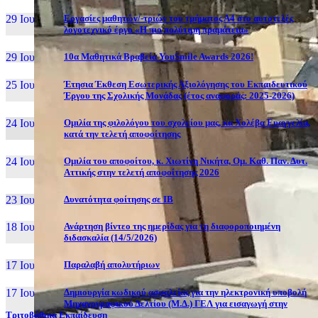
29 Ιουν, 26
Εργασίες μαθητών/-τριών του τμήματος Α4 στο αυτοτελές
λογοτεχνικό έργο «Η πιο πολύτιμη πραμάτεια»
29 Ιουν, 26
10α Μαθητικά Βραβεία YouSmile Awards 2026!
25 Ιουν, 26
Έτησια Έκθεση Εσωτερικής Αξιολόγησης του Εκπαιδευτικού
Έργου της Σχολικής Μονάδας (έτος αναφοράς: 2025-2026)
24 Ιουν, 26
Ομιλία της φιλολόγου του σχολείου μας, κα Χολέβα Ευαγγελία,
κατά την τελετή αποφοίτησης
24 Ιουν, 26
Ομιλία του αποφοίτου, κ. Χιωτίνη Νικήτα, Ομ. Καθ. Παν. Δυτ.
Αττικής στην τελετή αποφοίτησης 2026
23 Ιουν, 26
Δυνατότητα φοίτησης σε ΙΒ
18 Ιουν, 26
Ανάρτηση βίντεο της ημερίδας για τη διαφοροποιημένη
διδασκαλία (14/5/2026)
17 Ιουν, 26
Παραλαβή απολυτήριων
17 Ιουν, 26
Δημιουργία κωδικού ασφαλείας για την ηλεκτρονική υποβολή
Μηχανογραφικού Δελτίου (Μ.Δ.) ΓΕΛ για εισαγωγή στην
Τριτοβάθμια Εκπαίδευση