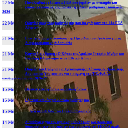
22 Μαι, 26
Πανελλαδικές εξετάσεις ΓΕΛ υποψηφίων με αναπηρία και
ειδικές εκπαιδευτικές ανάγκες ή ειδικές μαθησιακές δυσκολίες
2026
22 Μαι, 26
Οδηγίες προς τους μαθητές μας που θα γράψουν στο 14ο ΓΕΛ
Αθηνών
21 Μαι, 26
Επιτυχής πραγματοποίηση της Ημερίδας του σχολείου για τη
Διαφοροποιημένη Διδασκαλία
21 Μαι, 26
Καινοτόμος δράση «Ο Κήπος της Αμαλίας: Ιστορία, Μνήμη και
Βιώσιμη Κληρονομιά στον Εθνικό Κήπο»
21 Μαι, 26
Οδηγίες και Πρόγραμμα Υγειονομικής Εξέτασης & Πρακτικής
Δοκιμασίας Υποψηφίων για εισαγωγή στα Τ.Ε.Φ.Α.Α.,
ακαδημαϊκού έτους 2026-27
15 Μαι, 26
Πίνακας επιτυχόντων και επιλαχόντων
15 Μαι, 26
Εξεταστικά κέντρα για τους μαθητές μας
15 Μαι, 2026
Νέα ιστοσελίδα του Ομίλου Ρητορικής
14 Μαι, 26
Διευθύνσεις για την υγειονομική εξέταση και πρακτική
δοκιμασία των υποψηφίων για εισαγωγή στα ΤΕΦΑΑ ακαδ.