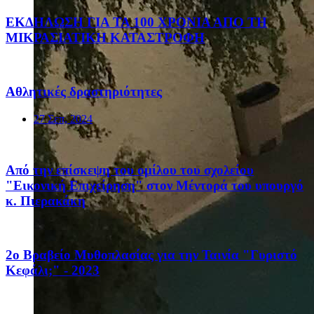
ΕΚΔΗΛΩΣΗ ΓΙΑ ΤΑ 100 ΧΡΟΝΙΑ ΑΠΟ ΤΗ
ΜΙΚΡΑΣΙΑΤΙΚΗ ΚΑΤΑΣΤΡΟΦΗ
Αθλητικές δραστηριότητες
27 Σεπ, 2024
Από την επίσκεψη του ομίλου του σχολείου
"Εικονική Επιχείρηση" στον Μέντορά του υπουργό
κ. Πιερακάκη
2ο Βραβείο Μυθοπλασίας για την Ταινία "Γυριστό
Κεφάλι;" - 2023