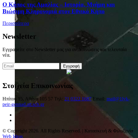
Ο Κήπος της Αμαλίας – Ιστορία, Μνήμη και
Βιώσιμη Κληρονομιά στον Εθνικό Κήπο
Περισσότερα
Newsletter
Εγγραφείτε στο Newsletter μας για ανακοινώσεις και τελευταία
νέα.
Εγγραφή
Στοιχεία Επικοινωνίας
Ηπίτου 15, Αθήνα 105 57
Τηλ:
21 0322 1687
Email:
mail@1lyk-
peir-gennad.att.sch.gr
© Copyright 2026. All Rights Reserved. | Κατασκευή & Φιλοξενία
Web Ideas