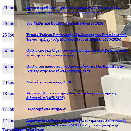
29 Ιουν, 26
Εργασίες μαθητών/-τριών του τμήματος Α4 στο αυτοτελές
λογοτεχνικό έργο «Η πιο πολύτιμη πραμάτεια»
29 Ιουν, 26
10α Μαθητικά Βραβεία YouSmile Awards 2026!
25 Ιουν, 26
Έτησια Έκθεση Εσωτερικής Αξιολόγησης του Εκπαιδευτικού
Έργου της Σχολικής Μονάδας (έτος αναφοράς: 2025-2026)
24 Ιουν, 26
Ομιλία της φιλολόγου του σχολείου μας, κα Χολέβα Ευαγγελία,
κατά την τελετή αποφοίτησης
24 Ιουν, 26
Ομιλία του αποφοίτου, κ. Χιωτίνη Νικήτα, Ομ. Καθ. Παν. Δυτ.
Αττικής στην τελετή αποφοίτησης 2026
23 Ιουν, 26
Δυνατότητα φοίτησης σε ΙΒ
18 Ιουν, 26
Ανάρτηση βίντεο της ημερίδας για τη διαφοροποιημένη
διδασκαλία (14/5/2026)
17 Ιουν, 26
Παραλαβή απολυτήριων
17 Ιουν, 26
Δημιουργία κωδικού ασφαλείας για την ηλεκτρονική υποβολή
Μηχανογραφικού Δελτίου (Μ.Δ.) ΓΕΛ για εισαγωγή στην
Τριτοβάθμια Εκπαίδευση