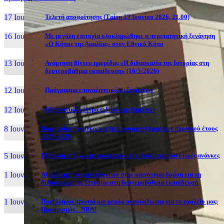
17 Ιουν, 26
Τελετή αποφοίτησης (Τρίτη 23 Ιουνίου 2026, 21.00)
16 Ιουν, 26
Με μεγάλη επιτυχία ολοκληρώθηκε η περιπατητική ξενάγηση
«Ο Κήπος της Αμαλίας» στον Εθνικό Κήπο
13 Ιουν, 26
Ανάρτηση βίντεο ημερίδας «Η διδασκαλία της Ιστορίας στη
δευτεροβάθμια εκπαίδευση» (16/5/2026)
12 Ιουν, 26
Πρόγραμμα επαναληπτικών εξετάσεων
12 Ιουν, 26
Εξεταστικά κέντρα ειδικών μαθημάτων
8 Ιουν, 26
Παρουσίαση ομίλων και (καινοτόμων) δράσεων σχολικού έτους
2025-2026
5 Ιουν, 26
Εξέταση ατόμων με αναπηρία και ειδικές εκπαιδευτικές ανάγκες
1 Ιουν, 26
Αξιολόγηση συμμετεχόντων στην καινοτόμα δράση για τη
διδασκαλία της Ιστορίας στη δευτεροβάθμια εκπαίδευση
1 Ιουν, 26
Πανελλήνια πρωτιά και ρεκόρ ανακύκλωσης για το σχολείο μας:
Προορισμός... NBA!