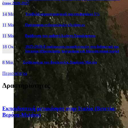
έτους 2026-2027
14 Μαι, 26
Yποβολή μηχανογραφικού για υποψηφίους 5%
11 Μαι, 26
Πρόγραμμα ενδοσχολικών εξετάσεων
11 Μαι, 26
Βράβευση του μαθητή Ιωάννη Χαραλάμπους
18 Οκτ, 25
2025-2026:Επιμόρφωση εκπαιδευτικών στη διδακτική της
Ιστορίας (Πρόσκληση, πρόγραμμα και δήλωση συμμετοχής)
8 Μαι, 26
Συζήτηση με τον βουλευτή κ. Δημήτρη Μάντζο
Περισσότερα
Δραστηριότητες
Eκπαιδευτική μετακίνηση στην Ιταλία (Βενετία-
Βερόνα-Μιλάνο)