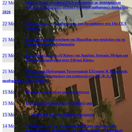
22 Μαι, 26
Πανελλαδικές εξετάσεις ΓΕΛ υποψηφίων με αναπηρία και
ειδικές εκπαιδευτικές ανάγκες ή ειδικές μαθησιακές δυσκολίες
2026
22 Μαι, 26
Οδηγίες προς τους μαθητές μας που θα γράψουν στο 14ο ΓΕΛ
Αθηνών
21 Μαι, 26
Επιτυχής πραγματοποίηση της Ημερίδας του σχολείου για τη
Διαφοροποιημένη Διδασκαλία
21 Μαι, 26
Καινοτόμος δράση «Ο Κήπος της Αμαλίας: Ιστορία, Μνήμη και
Βιώσιμη Κληρονομιά στον Εθνικό Κήπο»
21 Μαι, 26
Οδηγίες και Πρόγραμμα Υγειονομικής Εξέτασης & Πρακτικής
Δοκιμασίας Υποψηφίων για εισαγωγή στα Τ.Ε.Φ.Α.Α.,
ακαδημαϊκού έτους 2026-27
15 Μαι, 26
Πίνακας επιτυχόντων και επιλαχόντων
15 Μαι, 26
Εξεταστικά κέντρα για τους μαθητές μας
15 Μαι, 2026
Νέα ιστοσελίδα του Ομίλου Ρητορικής
14 Μαι, 26
Διευθύνσεις για την υγειονομική εξέταση και πρακτική
δοκιμασία των υποψηφίων για εισαγωγή στα ΤΕΦΑΑ ακαδ.