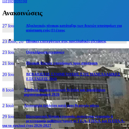
Περισσότερα
Ανακοινώσεις
27 Ιουν, 26
Αξιολογικός πίνακας κατάταξης των δεκτών υποψηφίων για
απόσπαση ενός (1) έτους
23 Ιουλ, 26
Πίνακες επιτυχόντων στις πανελλαδικές εξετάσεις
23 Ιουλ, 26
Ολοκλήρωση εγγραφών
21 Ιουλ, 26
Πίνακας δεκτών υποψήφιων προς απόσπαση
20 Ιουλ, 26
ΒΕΒΑΙΩΣΕΙΣ ΣΥΜΜΕΤΟΧΗΣ ΣΤΙΣ ΠΑΝΕΛΛΑΔΙΚΕΣ
ΕΞΕΤΑΣΕΙΣ 2026
8 Ιουλ, 26
Υποβολή μηχανογραφικού δελτίου και παράλληλου
μηχανογραφικού 2026
2 Ιουλ, 26
Λειτουργία σχολείου κατά τους θερινούς μήνες
29 Ιουν, 26
Ηλεκτρονική Αίτηση εγγραφής, ανανέωσης εγγραφής ή
μετεγγραφής μαθητών/τριών σε ΓΕ.Λ., ΕΠΑ.Λ. και Π.ΕΠΑ.Λ.,
για το σχολικό έτος 2026-2027