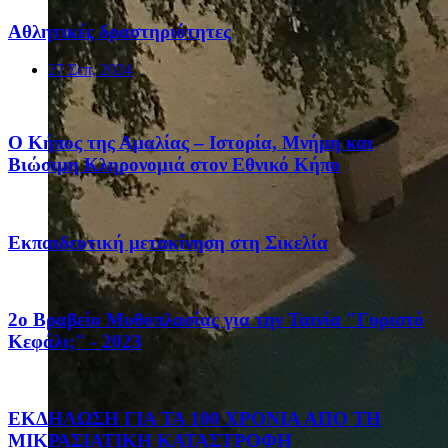
Αθλητικές δραστηριότητες
27 Σεπ, 2024
Ο Κήπος της Αμαλίας – Ιστορία, Μνήμη και
Βιώσιμη Κληρονομιά στον Εθνικό Κήπο
Eκπαιδευτική μετακίνηση στη Σικελία
2ο Βραβείο Μυθοπλασίας για την Ταινία "Γυριστό
Κεφάλι;" - 2023
ΕΚΔΗΛΩΣΗ ΓΙΑ ΤΑ 100 ΧΡΟΝΙΑ ΑΠΟ ΤΗ
ΜΙΚΡΑΣΙΑΤΙΚΗ ΚΑΤΑΣΤΡΟΦΗ