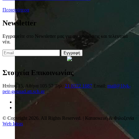
Περισσότερα
Newsletter
Εγγραφείτε στο Newsletter μας για ανακοινώσεις και τελευταία
νέα.
Εγγραφή
Στοιχεία Επικοινωνίας
Ηπίτου 15, Αθήνα 105 57
Τηλ:
21 0322 1687
Email:
mail@1lyk-
peir-gennad.att.sch.gr
© Copyright 2026. All Rights Reserved. | Κατασκευή & Φιλοξενία
Web Ideas