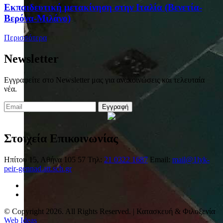
Eκπαιδευτική μετακίνηση στην Ιταλία (Βενετία-
Βερόνα-Μιλάνο)
Περισσότερα
Newsletter
Εγγραφείτε στο Newsletter μας για ανακοινώσεις και τελευταία
νέα.
Εγγραφή
Στοιχεία Επικοινωνίας
Ηπίτου 15, Αθήνα 105 57
Τηλ:
21 0322 1687
Email:
mail@1lyk-
peir-gennad.att.sch.gr
© Copyright 2026. All Rights Reserved. | Κατασκευή & Φιλοξενία
Web Ideas