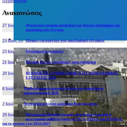
Περισσότερα
Ανακοινώσεις
27 Ιουν, 26
Αξιολογικός πίνακας κατάταξης των δεκτών υποψηφίων για
απόσπαση ενός (1) έτους
23 Ιουλ, 26
Πίνακες επιτυχόντων στις πανελλαδικές εξετάσεις
23 Ιουλ, 26
Ολοκλήρωση εγγραφών
21 Ιουλ, 26
Πίνακας δεκτών υποψήφιων προς απόσπαση
20 Ιουλ, 26
ΒΕΒΑΙΩΣΕΙΣ ΣΥΜΜΕΤΟΧΗΣ ΣΤΙΣ ΠΑΝΕΛΛΑΔΙΚΕΣ
ΕΞΕΤΑΣΕΙΣ 2026
8 Ιουλ, 26
Υποβολή μηχανογραφικού δελτίου και παράλληλου
μηχανογραφικού 2026
2 Ιουλ, 26
Λειτουργία σχολείου κατά τους θερινούς μήνες
29 Ιουν, 26
Ηλεκτρονική Αίτηση εγγραφής, ανανέωσης εγγραφής ή
μετεγγραφής μαθητών/τριών σε ΓΕ.Λ., ΕΠΑ.Λ. και Π.ΕΠΑ.Λ.,
για το σχολικό έτος 2026-2027