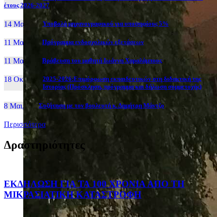
έτους 2026-2027
14 Μαι, 26
Yποβολή μηχανογραφικού για υποψηφίους 5%
11 Μαι, 26
Πρόγραμμα ενδοσχολικών εξετάσεων
11 Μαι, 26
Βράβευση του μαθητή Ιωάννη Χαραλάμπους
18 Οκτ, 25
2025-2026:Επιμόρφωση εκπαιδευτικών στη διδακτική της
Ιστορίας (Πρόσκληση, πρόγραμμα και δήλωση συμμετοχής)
8 Μαι, 26
Συζήτηση με τον βουλευτή κ. Δημήτρη Μάντζο
Περισσότερα
Δραστηριότητες
ΕΚΔΗΛΩΣΗ ΓΙΑ ΤΑ 100 ΧΡΟΝΙΑ ΑΠΟ ΤΗ
ΜΙΚΡΑΣΙΑΤΙΚΗ ΚΑΤΑΣΤΡΟΦΗ