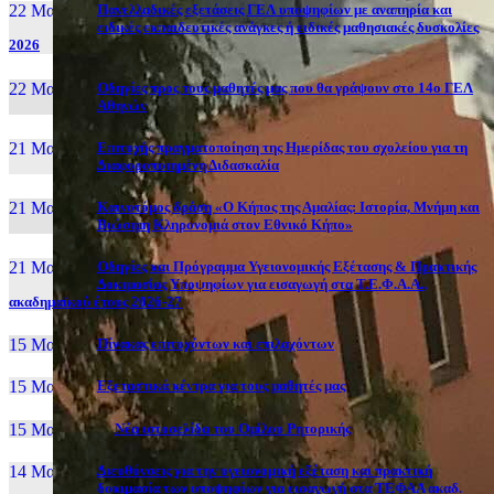
22 Μαι, 26
Πανελλαδικές εξετάσεις ΓΕΛ υποψηφίων με αναπηρία και
ειδικές εκπαιδευτικές ανάγκες ή ειδικές μαθησιακές δυσκολίες
2026
22 Μαι, 26
Οδηγίες προς τους μαθητές μας που θα γράψουν στο 14ο ΓΕΛ
Αθηνών
21 Μαι, 26
Επιτυχής πραγματοποίηση της Ημερίδας του σχολείου για τη
Διαφοροποιημένη Διδασκαλία
21 Μαι, 26
Καινοτόμος δράση «Ο Κήπος της Αμαλίας: Ιστορία, Μνήμη και
Βιώσιμη Κληρονομιά στον Εθνικό Κήπο»
21 Μαι, 26
Οδηγίες και Πρόγραμμα Υγειονομικής Εξέτασης & Πρακτικής
Δοκιμασίας Υποψηφίων για εισαγωγή στα Τ.Ε.Φ.Α.Α.,
ακαδημαϊκού έτους 2026-27
15 Μαι, 26
Πίνακας επιτυχόντων και επιλαχόντων
15 Μαι, 26
Εξεταστικά κέντρα για τους μαθητές μας
15 Μαι, 2026
Νέα ιστοσελίδα του Ομίλου Ρητορικής
14 Μαι, 26
Διευθύνσεις για την υγειονομική εξέταση και πρακτική
δοκιμασία των υποψηφίων για εισαγωγή στα ΤΕΦΑΑ ακαδ.