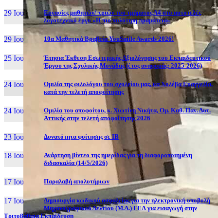
29 Ιουν, 26
Εργασίες μαθητών/-τριών του τμήματος Α4 στο αυτοτελές
λογοτεχνικό έργο «Η πιο πολύτιμη πραμάτεια»
29 Ιουν, 26
10α Μαθητικά Βραβεία YouSmile Awards 2026!
25 Ιουν, 26
Έτησια Έκθεση Εσωτερικής Αξιολόγησης του Εκπαιδευτικού
Έργου της Σχολικής Μονάδας (έτος αναφοράς: 2025-2026)
24 Ιουν, 26
Ομιλία της φιλολόγου του σχολείου μας, κα Χολέβα Ευαγγελία,
κατά την τελετή αποφοίτησης
24 Ιουν, 26
Ομιλία του αποφοίτου, κ. Χιωτίνη Νικήτα, Ομ. Καθ. Παν. Δυτ.
Αττικής στην τελετή αποφοίτησης 2026
23 Ιουν, 26
Δυνατότητα φοίτησης σε ΙΒ
18 Ιουν, 26
Ανάρτηση βίντεο της ημερίδας για τη διαφοροποιημένη
διδασκαλία (14/5/2026)
17 Ιουν, 26
Παραλαβή απολυτήριων
17 Ιουν, 26
Δημιουργία κωδικού ασφαλείας για την ηλεκτρονική υποβολή
Μηχανογραφικού Δελτίου (Μ.Δ.) ΓΕΛ για εισαγωγή στην
Τριτοβάθμια Εκπαίδευση