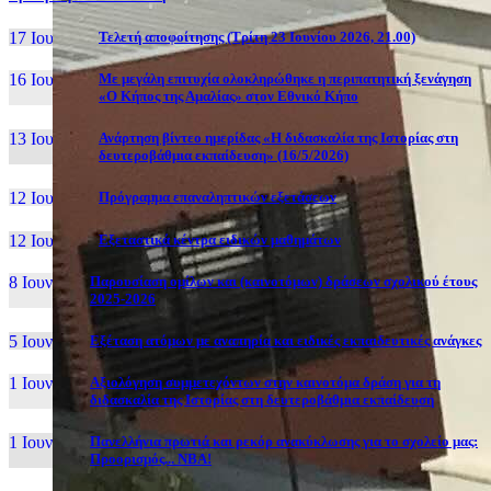
17 Ιουν, 26
Τελετή αποφοίτησης (Τρίτη 23 Ιουνίου 2026, 21.00)
16 Ιουν, 26
Με μεγάλη επιτυχία ολοκληρώθηκε η περιπατητική ξενάγηση
«Ο Κήπος της Αμαλίας» στον Εθνικό Κήπο
13 Ιουν, 26
Ανάρτηση βίντεο ημερίδας «Η διδασκαλία της Ιστορίας στη
δευτεροβάθμια εκπαίδευση» (16/5/2026)
12 Ιουν, 26
Πρόγραμμα επαναληπτικών εξετάσεων
12 Ιουν, 26
Εξεταστικά κέντρα ειδικών μαθημάτων
8 Ιουν, 26
Παρουσίαση ομίλων και (καινοτόμων) δράσεων σχολικού έτους
2025-2026
5 Ιουν, 26
Εξέταση ατόμων με αναπηρία και ειδικές εκπαιδευτικές ανάγκες
1 Ιουν, 26
Αξιολόγηση συμμετεχόντων στην καινοτόμα δράση για τη
διδασκαλία της Ιστορίας στη δευτεροβάθμια εκπαίδευση
1 Ιουν, 26
Πανελλήνια πρωτιά και ρεκόρ ανακύκλωσης για το σχολείο μας:
Προορισμός... NBA!