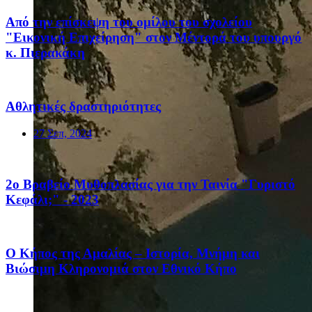
Από την επίσκεψη του ομίλου του σχολείου
"Εικονική Επιχείρηση" στον Μέντορά του υπουργό
κ. Πιερακάκη
Αθλητικές δραστηριότητες
27 Σεπ, 2024
2ο Βραβείο Μυθοπλασίας για την Ταινία "Γυριστό
Κεφάλι;" - 2023
Ο Κήπος της Αμαλίας – Ιστορία, Μνήμη και
Βιώσιμη Κληρονομιά στον Εθνικό Κήπο