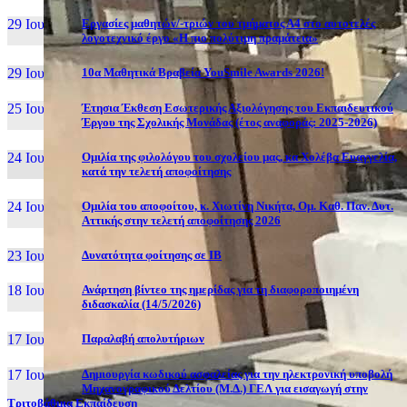
29 Ιουν, 26
Εργασίες μαθητών/-τριών του τμήματος Α4 στο αυτοτελές
λογοτεχνικό έργο «Η πιο πολύτιμη πραμάτεια»
29 Ιουν, 26
10α Μαθητικά Βραβεία YouSmile Awards 2026!
25 Ιουν, 26
Έτησια Έκθεση Εσωτερικής Αξιολόγησης του Εκπαιδευτικού
Έργου της Σχολικής Μονάδας (έτος αναφοράς: 2025-2026)
24 Ιουν, 26
Ομιλία της φιλολόγου του σχολείου μας, κα Χολέβα Ευαγγελία,
κατά την τελετή αποφοίτησης
24 Ιουν, 26
Ομιλία του αποφοίτου, κ. Χιωτίνη Νικήτα, Ομ. Καθ. Παν. Δυτ.
Αττικής στην τελετή αποφοίτησης 2026
23 Ιουν, 26
Δυνατότητα φοίτησης σε ΙΒ
18 Ιουν, 26
Ανάρτηση βίντεο της ημερίδας για τη διαφοροποιημένη
διδασκαλία (14/5/2026)
17 Ιουν, 26
Παραλαβή απολυτήριων
17 Ιουν, 26
Δημιουργία κωδικού ασφαλείας για την ηλεκτρονική υποβολή
Μηχανογραφικού Δελτίου (Μ.Δ.) ΓΕΛ για εισαγωγή στην
Τριτοβάθμια Εκπαίδευση