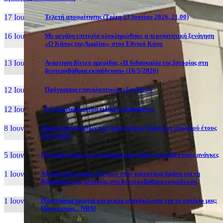
17 Ιουν, 26
Τελετή αποφοίτησης (Τρίτη 23 Ιουνίου 2026, 21.00)
16 Ιουν, 26
Με μεγάλη επιτυχία ολοκληρώθηκε η περιπατητική ξενάγηση
«Ο Κήπος της Αμαλίας» στον Εθνικό Κήπο
13 Ιουν, 26
Ανάρτηση βίντεο ημερίδας «Η διδασκαλία της Ιστορίας στη
δευτεροβάθμια εκπαίδευση» (16/5/2026)
12 Ιουν, 26
Πρόγραμμα επαναληπτικών εξετάσεων
12 Ιουν, 26
Εξεταστικά κέντρα ειδικών μαθημάτων
8 Ιουν, 26
Παρουσίαση ομίλων και (καινοτόμων) δράσεων σχολικού έτους
2025-2026
5 Ιουν, 26
Εξέταση ατόμων με αναπηρία και ειδικές εκπαιδευτικές ανάγκες
1 Ιουν, 26
Αξιολόγηση συμμετεχόντων στην καινοτόμα δράση για τη
διδασκαλία της Ιστορίας στη δευτεροβάθμια εκπαίδευση
1 Ιουν, 26
Πανελλήνια πρωτιά και ρεκόρ ανακύκλωσης για το σχολείο μας:
Προορισμός... NBA!