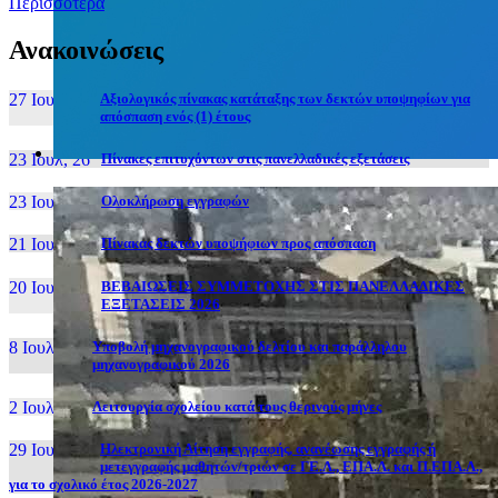
Περισσότερα
Ανακοινώσεις
27 Ιουν, 26
Αξιολογικός πίνακας κατάταξης των δεκτών υποψηφίων για
απόσπαση ενός (1) έτους
23 Ιουλ, 26
Πίνακες επιτυχόντων στις πανελλαδικές εξετάσεις
23 Ιουλ, 26
Ολοκλήρωση εγγραφών
21 Ιουλ, 26
Πίνακας δεκτών υποψήφιων προς απόσπαση
20 Ιουλ, 26
ΒΕΒΑΙΩΣΕΙΣ ΣΥΜΜΕΤΟΧΗΣ ΣΤΙΣ ΠΑΝΕΛΛΑΔΙΚΕΣ
ΕΞΕΤΑΣΕΙΣ 2026
8 Ιουλ, 26
Υποβολή μηχανογραφικού δελτίου και παράλληλου
μηχανογραφικού 2026
2 Ιουλ, 26
Λειτουργία σχολείου κατά τους θερινούς μήνες
29 Ιουν, 26
Ηλεκτρονική Αίτηση εγγραφής, ανανέωσης εγγραφής ή
μετεγγραφής μαθητών/τριών σε ΓΕ.Λ., ΕΠΑ.Λ. και Π.ΕΠΑ.Λ.,
για το σχολικό έτος 2026-2027