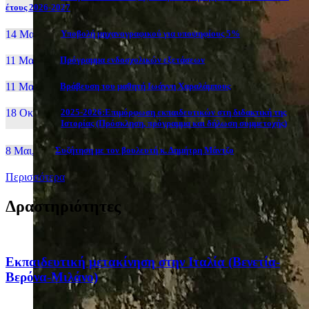
έτους 2026-2027
14 Μαι, 26
Yποβολή μηχανογραφικού για υποψηφίους 5%
11 Μαι, 26
Πρόγραμμα ενδοσχολικών εξετάσεων
11 Μαι, 26
Βράβευση του μαθητή Ιωάννη Χαραλάμπους
18 Οκτ, 25
2025-2026:Επιμόρφωση εκπαιδευτικών στη διδακτική της
Ιστορίας (Πρόσκληση, πρόγραμμα και δήλωση συμμετοχής)
8 Μαι, 26
Συζήτηση με τον βουλευτή κ. Δημήτρη Μάντζο
Περισσότερα
Δραστηριότητες
Eκπαιδευτική μετακίνηση στην Ιταλία (Βενετία-
Βερόνα-Μιλάνο)