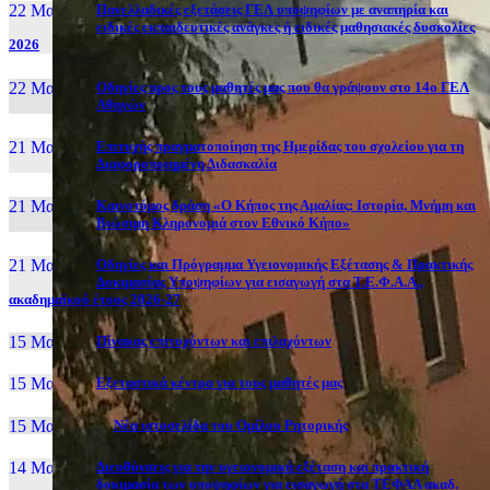
22 Μαι, 26
Πανελλαδικές εξετάσεις ΓΕΛ υποψηφίων με αναπηρία και
ειδικές εκπαιδευτικές ανάγκες ή ειδικές μαθησιακές δυσκολίες
2026
22 Μαι, 26
Οδηγίες προς τους μαθητές μας που θα γράψουν στο 14ο ΓΕΛ
Αθηνών
21 Μαι, 26
Επιτυχής πραγματοποίηση της Ημερίδας του σχολείου για τη
Διαφοροποιημένη Διδασκαλία
21 Μαι, 26
Καινοτόμος δράση «Ο Κήπος της Αμαλίας: Ιστορία, Μνήμη και
Βιώσιμη Κληρονομιά στον Εθνικό Κήπο»
21 Μαι, 26
Οδηγίες και Πρόγραμμα Υγειονομικής Εξέτασης & Πρακτικής
Δοκιμασίας Υποψηφίων για εισαγωγή στα Τ.Ε.Φ.Α.Α.,
ακαδημαϊκού έτους 2026-27
15 Μαι, 26
Πίνακας επιτυχόντων και επιλαχόντων
15 Μαι, 26
Εξεταστικά κέντρα για τους μαθητές μας
15 Μαι, 2026
Νέα ιστοσελίδα του Ομίλου Ρητορικής
14 Μαι, 26
Διευθύνσεις για την υγειονομική εξέταση και πρακτική
δοκιμασία των υποψηφίων για εισαγωγή στα ΤΕΦΑΑ ακαδ.