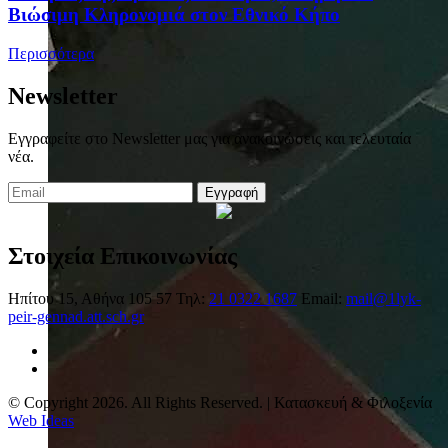
Βιώσιμη Κληρονομιά στον Εθνικό Κήπο
Περισσότερα
Newsletter
Εγγραφείτε στο Newsletter μας για ανακοινώσεις και τελευταία
νέα.
Εγγραφή
Στοιχεία Επικοινωνίας
Ηπίτου 15, Αθήνα 105 57
Τηλ:
21 0322 1687
Email:
mail@1lyk-
peir-gennad.att.sch.gr
© Copyright 2026. All Rights Reserved. | Κατασκευή & Φιλοξενία
Web Ideas