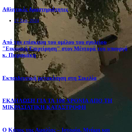
Αθλητικές δραστηριότητες
27 Σεπ, 2024
Από την επίσκεψη του ομίλου του σχολείου
"Εικονική Επιχείρηση" στον Μέντορά του υπουργό
κ. Πιερακάκη
Eκπαιδευτική μετακίνηση στη Σικελία
ΕΚΔΗΛΩΣΗ ΓΙΑ ΤΑ 100 ΧΡΟΝΙΑ ΑΠΟ ΤΗ
ΜΙΚΡΑΣΙΑΤΙΚΗ ΚΑΤΑΣΤΡΟΦΗ
Ο Κήπος της Αμαλίας – Ιστορία, Μνήμη και