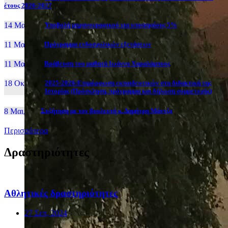
έτους 2026-2027
14 Μαι, 26
Yποβολή μηχανογραφικού για υποψηφίους 5%
11 Μαι, 26
Πρόγραμμα ενδοσχολικών εξετάσεων
11 Μαι, 26
Βράβευση του μαθητή Ιωάννη Χαραλάμπους
18 Οκτ, 25
2025-2026:Επιμόρφωση εκπαιδευτικών στη διδακτική της
Ιστορίας (Πρόσκληση, πρόγραμμα και δήλωση συμμετοχής)
8 Μαι, 26
Συζήτηση με τον βουλευτή κ. Δημήτρη Μάντζο
Περισσότερα
Δραστηριότητες
Αθλητικές δραστηριότητες
27 Σεπ, 2024