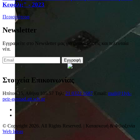
Κεφάλι;" - 2023
Περισσότερα
Newsletter
Εγγραφείτε στο Newsletter μας για ανακοινώσεις και τελευταία
νέα.
Εγγραφή
Στοιχεία Επικοινωνίας
Ηπίτου 15, Αθήνα 105 57
Τηλ:
21 0322 1687
Email:
mail@1lyk-
peir-gennad.att.sch.gr
© Copyright 2026. All Rights Reserved. | Κατασκευή & Φιλοξενία
Web Ideas