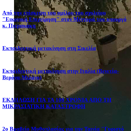
Από την επίσκεψη του ομίλου του σχολείου
"Εικονική Επιχείρηση" στον Μέντορά του υπουργό
κ. Πιερακάκη
Eκπαιδευτική μετακίνηση στη Σικελία
Eκπαιδευτική μετακίνηση στην Ιταλία (Βενετία-
Βερόνα-Μιλάνο)
ΕΚΔΗΛΩΣΗ ΓΙΑ ΤΑ 100 ΧΡΟΝΙΑ ΑΠΟ ΤΗ
ΜΙΚΡΑΣΙΑΤΙΚΗ ΚΑΤΑΣΤΡΟΦΗ
2ο Βραβείο Μυθοπλασίας για την Ταινία "Γυριστό