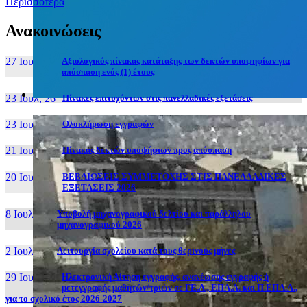
Περισσότερα
Ανακοινώσεις
27 Ιουν, 26
Αξιολογικός πίνακας κατάταξης των δεκτών υποψηφίων για
απόσπαση ενός (1) έτους
23 Ιουλ, 26
Πίνακες επιτυχόντων στις πανελλαδικές εξετάσεις
23 Ιουλ, 26
Ολοκλήρωση εγγραφών
21 Ιουλ, 26
Πίνακας δεκτών υποψήφιων προς απόσπαση
20 Ιουλ, 26
ΒΕΒΑΙΩΣΕΙΣ ΣΥΜΜΕΤΟΧΗΣ ΣΤΙΣ ΠΑΝΕΛΛΑΔΙΚΕΣ
ΕΞΕΤΑΣΕΙΣ 2026
8 Ιουλ, 26
Υποβολή μηχανογραφικού δελτίου και παράλληλου
μηχανογραφικού 2026
2 Ιουλ, 26
Λειτουργία σχολείου κατά τους θερινούς μήνες
29 Ιουν, 26
Ηλεκτρονική Αίτηση εγγραφής, ανανέωσης εγγραφής ή
μετεγγραφής μαθητών/τριών σε ΓΕ.Λ., ΕΠΑ.Λ. και Π.ΕΠΑ.Λ.,
για το σχολικό έτος 2026-2027