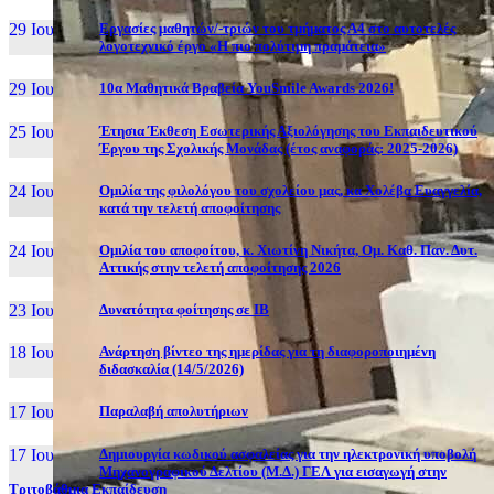
29 Ιουν, 26
Εργασίες μαθητών/-τριών του τμήματος Α4 στο αυτοτελές
λογοτεχνικό έργο «Η πιο πολύτιμη πραμάτεια»
29 Ιουν, 26
10α Μαθητικά Βραβεία YouSmile Awards 2026!
25 Ιουν, 26
Έτησια Έκθεση Εσωτερικής Αξιολόγησης του Εκπαιδευτικού
Έργου της Σχολικής Μονάδας (έτος αναφοράς: 2025-2026)
24 Ιουν, 26
Ομιλία της φιλολόγου του σχολείου μας, κα Χολέβα Ευαγγελία,
κατά την τελετή αποφοίτησης
24 Ιουν, 26
Ομιλία του αποφοίτου, κ. Χιωτίνη Νικήτα, Ομ. Καθ. Παν. Δυτ.
Αττικής στην τελετή αποφοίτησης 2026
23 Ιουν, 26
Δυνατότητα φοίτησης σε ΙΒ
18 Ιουν, 26
Ανάρτηση βίντεο της ημερίδας για τη διαφοροποιημένη
διδασκαλία (14/5/2026)
17 Ιουν, 26
Παραλαβή απολυτήριων
17 Ιουν, 26
Δημιουργία κωδικού ασφαλείας για την ηλεκτρονική υποβολή
Μηχανογραφικού Δελτίου (Μ.Δ.) ΓΕΛ για εισαγωγή στην
Τριτοβάθμια Εκπαίδευση