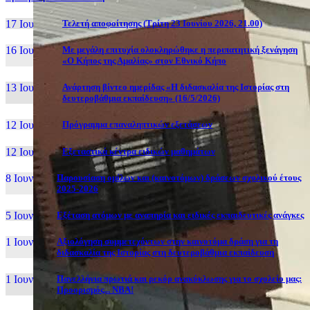
17 Ιουν, 26
Τελετή αποφοίτησης (Τρίτη 23 Ιουνίου 2026, 21.00)
16 Ιουν, 26
Με μεγάλη επιτυχία ολοκληρώθηκε η περιπατητική ξενάγηση
«Ο Κήπος της Αμαλίας» στον Εθνικό Κήπο
13 Ιουν, 26
Ανάρτηση βίντεο ημερίδας «Η διδασκαλία της Ιστορίας στη
δευτεροβάθμια εκπαίδευση» (16/5/2026)
12 Ιουν, 26
Πρόγραμμα επαναληπτικών εξετάσεων
12 Ιουν, 26
Εξεταστικά κέντρα ειδικών μαθημάτων
8 Ιουν, 26
Παρουσίαση ομίλων και (καινοτόμων) δράσεων σχολικού έτους
2025-2026
5 Ιουν, 26
Εξέταση ατόμων με αναπηρία και ειδικές εκπαιδευτικές ανάγκες
1 Ιουν, 26
Αξιολόγηση συμμετεχόντων στην καινοτόμα δράση για τη
διδασκαλία της Ιστορίας στη δευτεροβάθμια εκπαίδευση
1 Ιουν, 26
Πανελλήνια πρωτιά και ρεκόρ ανακύκλωσης για το σχολείο μας:
Προορισμός... NBA!