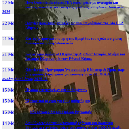
22 Μαι, 26
Πανελλαδικές εξετάσεις ΓΕΛ υποψηφίων με αναπηρία και
ειδικές εκπαιδευτικές ανάγκες ή ειδικές μαθησιακές δυσκολίες
2026
22 Μαι, 26
Οδηγίες προς τους μαθητές μας που θα γράψουν στο 14ο ΓΕΛ
Αθηνών
21 Μαι, 26
Επιτυχής πραγματοποίηση της Ημερίδας του σχολείου για τη
Διαφοροποιημένη Διδασκαλία
21 Μαι, 26
Καινοτόμος δράση «Ο Κήπος της Αμαλίας: Ιστορία, Μνήμη και
Βιώσιμη Κληρονομιά στον Εθνικό Κήπο»
21 Μαι, 26
Οδηγίες και Πρόγραμμα Υγειονομικής Εξέτασης & Πρακτικής
Δοκιμασίας Υποψηφίων για εισαγωγή στα Τ.Ε.Φ.Α.Α.,
ακαδημαϊκού έτους 2026-27
15 Μαι, 26
Πίνακας επιτυχόντων και επιλαχόντων
15 Μαι, 26
Εξεταστικά κέντρα για τους μαθητές μας
15 Μαι, 2026
Νέα ιστοσελίδα του Ομίλου Ρητορικής
14 Μαι, 26
Διευθύνσεις για την υγειονομική εξέταση και πρακτική
δοκιμασία των υποψηφίων για εισαγωγή στα ΤΕΦΑΑ ακαδ.