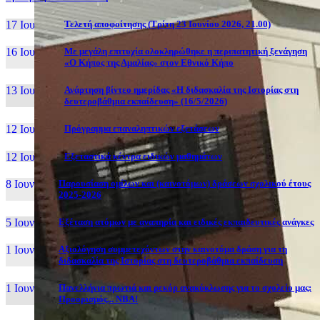
17 Ιουν, 26
Τελετή αποφοίτησης (Τρίτη 23 Ιουνίου 2026, 21.00)
16 Ιουν, 26
Με μεγάλη επιτυχία ολοκληρώθηκε η περιπατητική ξενάγηση
«Ο Κήπος της Αμαλίας» στον Εθνικό Κήπο
13 Ιουν, 26
Ανάρτηση βίντεο ημερίδας «Η διδασκαλία της Ιστορίας στη
δευτεροβάθμια εκπαίδευση» (16/5/2026)
12 Ιουν, 26
Πρόγραμμα επαναληπτικών εξετάσεων
12 Ιουν, 26
Εξεταστικά κέντρα ειδικών μαθημάτων
8 Ιουν, 26
Παρουσίαση ομίλων και (καινοτόμων) δράσεων σχολικού έτους
2025-2026
5 Ιουν, 26
Εξέταση ατόμων με αναπηρία και ειδικές εκπαιδευτικές ανάγκες
1 Ιουν, 26
Αξιολόγηση συμμετεχόντων στην καινοτόμα δράση για τη
διδασκαλία της Ιστορίας στη δευτεροβάθμια εκπαίδευση
1 Ιουν, 26
Πανελλήνια πρωτιά και ρεκόρ ανακύκλωσης για το σχολείο μας:
Προορισμός... NBA!