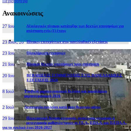
Περισσότερα
Ανακοινώσεις
27 Ιουν, 26
Αξιολογικός πίνακας κατάταξης των δεκτών υποψηφίων για
απόσπαση ενός (1) έτους
23 Ιουλ, 26
Πίνακες επιτυχόντων στις πανελλαδικές εξετάσεις
23 Ιουλ, 26
Ολοκλήρωση εγγραφών
21 Ιουλ, 26
Πίνακας δεκτών υποψήφιων προς απόσπαση
20 Ιουλ, 26
ΒΕΒΑΙΩΣΕΙΣ ΣΥΜΜΕΤΟΧΗΣ ΣΤΙΣ ΠΑΝΕΛΛΑΔΙΚΕΣ
ΕΞΕΤΑΣΕΙΣ 2026
8 Ιουλ, 26
Υποβολή μηχανογραφικού δελτίου και παράλληλου
μηχανογραφικού 2026
2 Ιουλ, 26
Λειτουργία σχολείου κατά τους θερινούς μήνες
29 Ιουν, 26
Ηλεκτρονική Αίτηση εγγραφής, ανανέωσης εγγραφής ή
μετεγγραφής μαθητών/τριών σε ΓΕ.Λ., ΕΠΑ.Λ. και Π.ΕΠΑ.Λ.,
για το σχολικό έτος 2026-2027