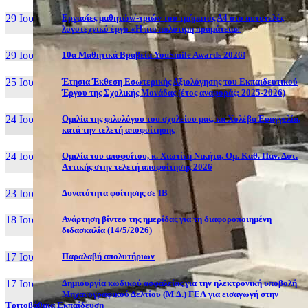
29 Ιουν, 26
Εργασίες μαθητών/-τριών του τμήματος Α4 στο αυτοτελές
λογοτεχνικό έργο «Η πιο πολύτιμη πραμάτεια»
29 Ιουν, 26
10α Μαθητικά Βραβεία YouSmile Awards 2026!
25 Ιουν, 26
Έτησια Έκθεση Εσωτερικής Αξιολόγησης του Εκπαιδευτικού
Έργου της Σχολικής Μονάδας (έτος αναφοράς: 2025-2026)
24 Ιουν, 26
Ομιλία της φιλολόγου του σχολείου μας, κα Χολέβα Ευαγγελία,
κατά την τελετή αποφοίτησης
24 Ιουν, 26
Ομιλία του αποφοίτου, κ. Χιωτίνη Νικήτα, Ομ. Καθ. Παν. Δυτ.
Αττικής στην τελετή αποφοίτησης 2026
23 Ιουν, 26
Δυνατότητα φοίτησης σε ΙΒ
18 Ιουν, 26
Ανάρτηση βίντεο της ημερίδας για τη διαφοροποιημένη
διδασκαλία (14/5/2026)
17 Ιουν, 26
Παραλαβή απολυτήριων
17 Ιουν, 26
Δημιουργία κωδικού ασφαλείας για την ηλεκτρονική υποβολή
Μηχανογραφικού Δελτίου (Μ.Δ.) ΓΕΛ για εισαγωγή στην
Τριτοβάθμια Εκπαίδευση