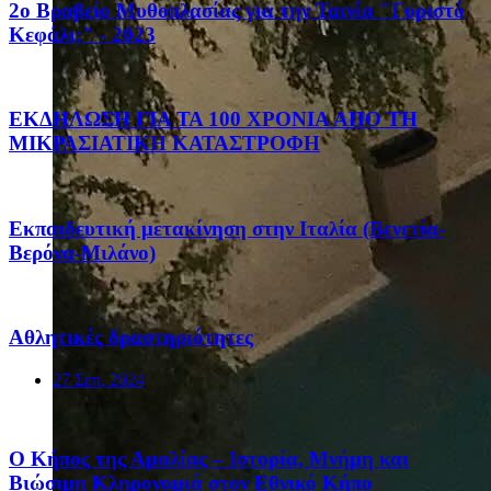
2ο Βραβείο Μυθοπλασίας για την Ταινία "Γυριστό
Κεφάλι;" - 2023
ΕΚΔΗΛΩΣΗ ΓΙΑ ΤΑ 100 ΧΡΟΝΙΑ ΑΠΟ ΤΗ
ΜΙΚΡΑΣΙΑΤΙΚΗ ΚΑΤΑΣΤΡΟΦΗ
Eκπαιδευτική μετακίνηση στην Ιταλία (Βενετία-
Βερόνα-Μιλάνο)
Αθλητικές δραστηριότητες
27 Σεπ, 2024
Ο Κήπος της Αμαλίας – Ιστορία, Μνήμη και
Βιώσιμη Κληρονομιά στον Εθνικό Κήπο