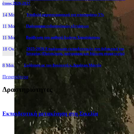
έτους 2026-2027
14 Μαι, 26
Yποβολή μηχανογραφικού για υποψηφίους 5%
11 Μαι, 26
Πρόγραμμα ενδοσχολικών εξετάσεων
11 Μαι, 26
Βράβευση του μαθητή Ιωάννη Χαραλάμπους
18 Οκτ, 25
2025-2026:Επιμόρφωση εκπαιδευτικών στη διδακτική της
Ιστορίας (Πρόσκληση, πρόγραμμα και δήλωση συμμετοχής)
8 Μαι, 26
Συζήτηση με τον βουλευτή κ. Δημήτρη Μάντζο
Περισσότερα
Δραστηριότητες
Eκπαιδευτική μετακίνηση στη Σικελία