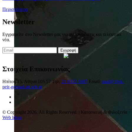
Περισσότερα
Newsletter
Εγγραφείτε στο Newsletter μας για ανακοινώσεις και τελευταία
νέα.
Εγγραφή
Στοιχεία Επικοινωνίας
Ηπίτου 15, Αθήνα 105 57
Τηλ:
21 0322 1687
Email:
mail@1lyk-
peir-gennad.att.sch.gr
© Copyright 2026. All Rights Reserved. | Κατασκευή & Φιλοξενία
Web Ideas