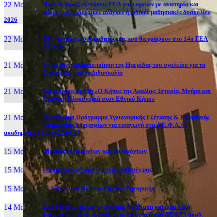
22 Μαι, 26
Πανελλαδικές εξετάσεις ΓΕΛ υποψηφίων με αναπηρία και
ειδικές εκπαιδευτικές ανάγκες ή ειδικές μαθησιακές δυσκολίες
2026
22 Μαι, 26
Οδηγίες προς τους μαθητές μας που θα γράψουν στο 14ο ΓΕΛ
Αθηνών
21 Μαι, 26
Επιτυχής πραγματοποίηση της Ημερίδας του σχολείου για τη
Διαφοροποιημένη Διδασκαλία
21 Μαι, 26
Καινοτόμος δράση «Ο Κήπος της Αμαλίας: Ιστορία, Μνήμη και
Βιώσιμη Κληρονομιά στον Εθνικό Κήπο»
21 Μαι, 26
Οδηγίες και Πρόγραμμα Υγειονομικής Εξέτασης & Πρακτικής
Δοκιμασίας Υποψηφίων για εισαγωγή στα Τ.Ε.Φ.Α.Α.,
ακαδημαϊκού έτους 2026-27
15 Μαι, 26
Πίνακας επιτυχόντων και επιλαχόντων
15 Μαι, 26
Εξεταστικά κέντρα για τους μαθητές μας
15 Μαι, 2026
Νέα ιστοσελίδα του Ομίλου Ρητορικής
14 Μαι, 26
Διευθύνσεις για την υγειονομική εξέταση και πρακτική
δοκιμασία των υποψηφίων για εισαγωγή στα ΤΕΦΑΑ ακαδ.