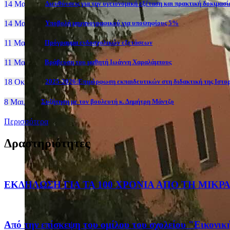
14 Μαι, 26
Διευθύνσεις για την υγειονομική εξέταση και πρακτική δοκιμα
14 Μαι, 26
Yποβολή μηχανογραφικού για υποψηφίους 5%
11 Μαι, 26
Πρόγραμμα ενδοσχολικών εξετάσεων
11 Μαι, 26
Βράβευση του μαθητή Ιωάννη Χαραλάμπους
18 Οκτ, 25
2025-2026:Επιμόρφωση εκπαιδευτικών στη διδακτική της Ιστο
8 Μαι, 26
Συζήτηση με τον βουλευτή κ. Δημήτρη Μάντζο
Περισσότερα
Δραστηριότητες
ΕΚΔΗΛΩΣΗ ΓΙΑ ΤΑ 100 ΧΡΟΝΙΑ ΑΠΟ ΤΗ ΜΙΚ
Από την επίσκεψη του ομίλου του σχολείου "Εικονι