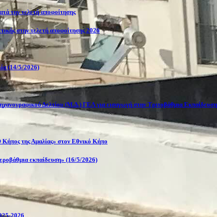
κατά την τελετή αποφοίτησης
Αττικής στην τελετή αποφοίτησης 2026
ία (14/5/2026)
ηχανογραφικού Δελτίου (Μ.Δ.) ΓΕΛ για εισαγωγή στην Τριτοβάθμια Εκπαίδευση
 Κήπος της Αμαλίας» στον Εθνικό Κήπο
τεροβάθμια εκπαίδευση» (16/5/2026)
2025-2026