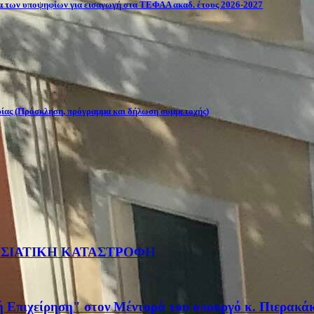
σία των υποψηφίων για εισαγωγή στα ΤΕΦΑΑ ακαδ. έτους 2026-2027
ρίας (Πρόσκληση, πρόγραμμα και δήλωση συμμετοχής)
ΡΑΣΙΑΤΙΚΗ ΚΑΤΑΣΤΡΟΦΗ
κή Επιχείρηση" στον Μέντορά του υπουργό κ. Πιερακά