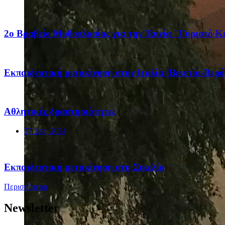
2ο Βραβείο Μυθοπλασίας για την Ταινία "Γυριστό Κε
Eκπαιδευτική μετακίνηση στην Ιταλία (Βενετία-Βερ
Αθλητικές δραστηριότητες
27 Σεπ, 2024
Eκπαιδευτική μετακίνηση στη Σικελία
Περισσότερα
Newsletter