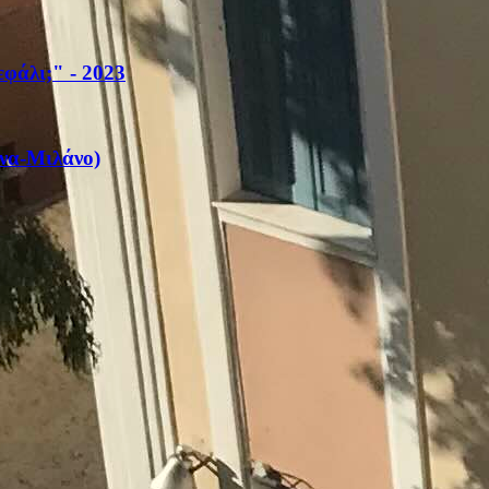
φάλι;" - 2023
όνα-Μιλάνο)