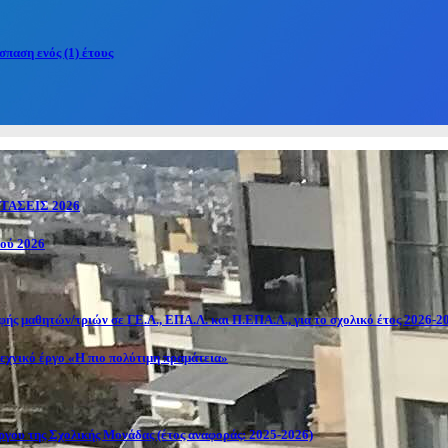
παση ενός (1) έτους
ΑΣΕΙΣ 2026
κού 2026
ής μαθητών/τριών σε ΓΕ.Λ., ΕΠΑ.Λ. και Π.ΕΠΑ.Λ., για το σχολικό έτος 2026-2
εχνικό έργο «Η πιο πολύτιμη πραμάτεια»
γου της Σχολικής Μονάδας (έτος αναφοράς: 2025-2026)