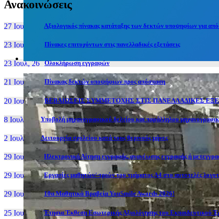
Ανακοινώσεις
27 Ιουν, 26
Αξιολογικός πίνακας κατάταξης των δεκτών υποψηφίων για απόσ
23 Ιουλ, 26
Πίνακες επιτυχόντων στις πανελλαδικές εξετάσεις
23 Ιουλ, 26
Ολοκλήρωση εγγραφών
21 Ιουλ, 26
Πίνακας δεκτών υποψήφιων προς απόσπαση
20 Ιουλ, 26
ΒΕΒΑΙΩΣΕΙΣ ΣΥΜΜΕΤΟΧΗΣ ΣΤΙΣ ΠΑΝΕΛΛΑΔΙΚΕΣ ΕΞΕΤ
8 Ιουλ, 26
Υποβολή μηχανογραφικού δελτίου και παράλληλου μηχανογραφι
2 Ιουλ, 26
Λειτουργία σχολείου κατά τους θερινούς μήνες
29 Ιουν, 26
Ηλεκτρονική Αίτηση εγγραφής, ανανέωσης εγγραφής ή μετεγγραφ
29 Ιουν, 26
Εργασίες μαθητών/-τριών του τμήματος Α4 στο αυτοτελές λογοτ
29 Ιουν, 26
10α Μαθητικά Βραβεία YouSmile Awards 2026!
25 Ιουν, 26
Έτησια Έκθεση Εσωτερικής Αξιολόγησης του Εκπαιδευτικού Έρ