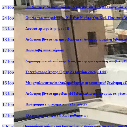
24 Ιουν, 26
Ομιλία της φιλολόγου του σχολείου μας, κα Χολέβα Ευαγγελία, 
24 Ιουν, 26
Ομιλία του αποφοίτου, κ. Χιωτίνη Νικήτα, Ομ. Καθ. Παν. Δυτ. 
23 Ιουν, 26
Δυνατότητα φοίτησης σε ΙΒ
18 Ιουν, 26
Ανάρτηση βίντεο της ημερίδας για τη διαφοροποιημένη διδασκαλ
17 Ιουν, 26
Παραλαβή απολυτήριων
17 Ιουν, 26
Δημιουργία κωδικού ασφαλείας για την ηλεκτρονική υποβολή Μ
17 Ιουν, 26
Τελετή αποφοίτησης (Τρίτη 23 Ιουνίου 2026, 21.00)
16 Ιουν, 26
Με μεγάλη επιτυχία ολοκληρώθηκε η περιπατητική ξενάγηση «Ο
13 Ιουν, 26
Ανάρτηση βίντεο ημερίδας «Η διδασκαλία της Ιστορίας στη δευ
12 Ιουν, 26
Πρόγραμμα επαναληπτικών εξετάσεων
12 Ιουν, 26
Εξεταστικά κέντρα ειδικών μαθημάτων
8 Ιουν, 26
Παρουσίαση ομίλων και (καινοτόμων) δράσεων σχολικού έτους 