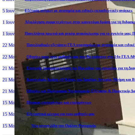
5 Ιουν, 26
Εξέταση ατόμων με αναπηρία και ειδικές εκπαιδευτικές ανάγκες
1 Ιουν, 26
Αξιολόγηση συμμετεχόντων στην καινοτόμα δράση για τη διδασκα
1 Ιουν, 26
Πανελλήνια πρωτιά και ρεκόρ ανακύκλωσης για το σχολείο μας: Π
22 Μαι, 26
Πανελλαδικές εξετάσεις ΓΕΛ υποψηφίων με αναπηρία και ειδικές
22 Μαι, 26
Οδηγίες προς τους μαθητές μας που θα γράψουν στο 14ο ΓΕΛ Α
21 Μαι, 26
Επιτυχής πραγματοποίηση της Ημερίδας του σχολείου για τη Δι
21 Μαι, 26
Καινοτόμος δράση «Ο Κήπος της Αμαλίας: Ιστορία, Μνήμη και 
21 Μαι, 26
Οδηγίες και Πρόγραμμα Υγειονομικής Εξέτασης & Πρακτικής Δο
15 Μαι, 26
Πίνακας επιτυχόντων και επιλαχόντων
15 Μαι, 26
Εξεταστικά κέντρα για τους μαθητές μας
15 Μαι, 2026
Νέα ιστοσελίδα του Ομίλου Ρητορικής