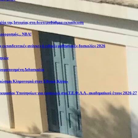
λία της Ιστορίας στη δευτεροβάθμια εκπαίδευση
ροορισμός... NBA!
 εκπαιδευτικές ανάγκες ή ειδικές μαθησιακές δυσκολίες 2026
θηνών
αφοροποιημένη Διδασκαλία
Βιώσιμη Κληρονομιά στον Εθνικό Κήπο»
κιμασίας Υποψηφίων για εισαγωγή στα Τ.Ε.Φ.Α.Α., ακαδημαϊκού έτους 2026-27