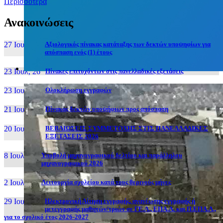
Περισσότερα
Ανακοινώσεις
27 Ιουν, 26
Αξιολογικός πίνακας κατάταξης των δεκτών υποψηφίων για
απόσπαση ενός (1) έτους
23 Ιουλ, 26
Πίνακες επιτυχόντων στις πανελλαδικές εξετάσεις
23 Ιουλ, 26
Ολοκλήρωση εγγραφών
21 Ιουλ, 26
Πίνακας δεκτών υποψήφιων προς απόσπαση
20 Ιουλ, 26
ΒΕΒΑΙΩΣΕΙΣ ΣΥΜΜΕΤΟΧΗΣ ΣΤΙΣ ΠΑΝΕΛΛΑΔΙΚΕΣ
ΕΞΕΤΑΣΕΙΣ 2026
8 Ιουλ, 26
Υποβολή μηχανογραφικού δελτίου και παράλληλου
μηχανογραφικού 2026
2 Ιουλ, 26
Λειτουργία σχολείου κατά τους θερινούς μήνες
29 Ιουν, 26
Ηλεκτρονική Αίτηση εγγραφής, ανανέωσης εγγραφής ή
μετεγγραφής μαθητών/τριών σε ΓΕ.Λ., ΕΠΑ.Λ. και Π.ΕΠΑ.Λ.,
για το σχολικό έτος 2026-2027