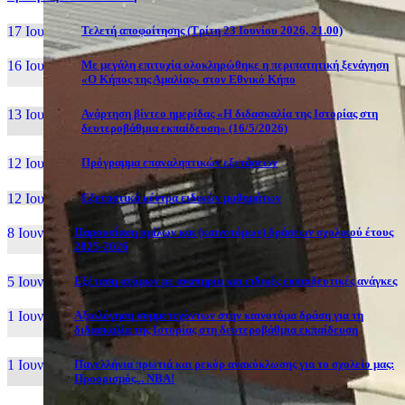
17 Ιουν, 26
Τελετή αποφοίτησης (Τρίτη 23 Ιουνίου 2026, 21.00)
16 Ιουν, 26
Με μεγάλη επιτυχία ολοκληρώθηκε η περιπατητική ξενάγηση
«Ο Κήπος της Αμαλίας» στον Εθνικό Κήπο
13 Ιουν, 26
Ανάρτηση βίντεο ημερίδας «Η διδασκαλία της Ιστορίας στη
δευτεροβάθμια εκπαίδευση» (16/5/2026)
12 Ιουν, 26
Πρόγραμμα επαναληπτικών εξετάσεων
12 Ιουν, 26
Εξεταστικά κέντρα ειδικών μαθημάτων
8 Ιουν, 26
Παρουσίαση ομίλων και (καινοτόμων) δράσεων σχολικού έτους
2025-2026
5 Ιουν, 26
Εξέταση ατόμων με αναπηρία και ειδικές εκπαιδευτικές ανάγκες
1 Ιουν, 26
Αξιολόγηση συμμετεχόντων στην καινοτόμα δράση για τη
διδασκαλία της Ιστορίας στη δευτεροβάθμια εκπαίδευση
1 Ιουν, 26
Πανελλήνια πρωτιά και ρεκόρ ανακύκλωσης για το σχολείο μας:
Προορισμός... NBA!