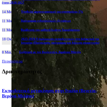
έτους 2026-2027
14 Μαι, 26
Yποβολή μηχανογραφικού για υποψηφίους 5%
11 Μαι, 26
Πρόγραμμα ενδοσχολικών εξετάσεων
11 Μαι, 26
Βράβευση του μαθητή Ιωάννη Χαραλάμπους
18 Οκτ, 25
2025-2026:Επιμόρφωση εκπαιδευτικών στη διδακτική της
Ιστορίας (Πρόσκληση, πρόγραμμα και δήλωση συμμετοχής)
8 Μαι, 26
Συζήτηση με τον βουλευτή κ. Δημήτρη Μάντζο
Περισσότερα
Δραστηριότητες
Eκπαιδευτική μετακίνηση στην Ιταλία (Βενετία-
Βερόνα-Μιλάνο)