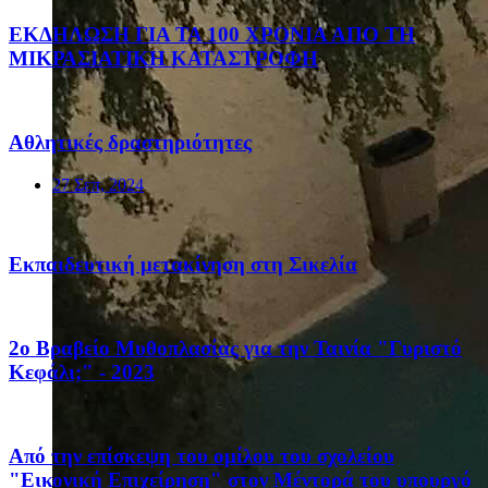
ΕΚΔΗΛΩΣΗ ΓΙΑ ΤΑ 100 ΧΡΟΝΙΑ ΑΠΟ ΤΗ
ΜΙΚΡΑΣΙΑΤΙΚΗ ΚΑΤΑΣΤΡΟΦΗ
Αθλητικές δραστηριότητες
27 Σεπ, 2024
Eκπαιδευτική μετακίνηση στη Σικελία
2ο Βραβείο Μυθοπλασίας για την Ταινία "Γυριστό
Κεφάλι;" - 2023
Από την επίσκεψη του ομίλου του σχολείου
"Εικονική Επιχείρηση" στον Μέντορά του υπουργό