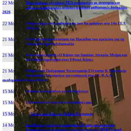
22 Μαι, 26
Πανελλαδικές εξετάσεις ΓΕΛ υποψηφίων με αναπηρία και
ειδικές εκπαιδευτικές ανάγκες ή ειδικές μαθησιακές δυσκολίες
2026
22 Μαι, 26
Οδηγίες προς τους μαθητές μας που θα γράψουν στο 14ο ΓΕΛ
Αθηνών
21 Μαι, 26
Επιτυχής πραγματοποίηση της Ημερίδας του σχολείου για τη
Διαφοροποιημένη Διδασκαλία
21 Μαι, 26
Καινοτόμος δράση «Ο Κήπος της Αμαλίας: Ιστορία, Μνήμη και
Βιώσιμη Κληρονομιά στον Εθνικό Κήπο»
21 Μαι, 26
Οδηγίες και Πρόγραμμα Υγειονομικής Εξέτασης & Πρακτικής
Δοκιμασίας Υποψηφίων για εισαγωγή στα Τ.Ε.Φ.Α.Α.,
ακαδημαϊκού έτους 2026-27
15 Μαι, 26
Πίνακας επιτυχόντων και επιλαχόντων
15 Μαι, 26
Εξεταστικά κέντρα για τους μαθητές μας
15 Μαι, 2026
Νέα ιστοσελίδα του Ομίλου Ρητορικής
14 Μαι, 26
Διευθύνσεις για την υγειονομική εξέταση και πρακτική
δοκιμασία των υποψηφίων για εισαγωγή στα ΤΕΦΑΑ ακαδ.