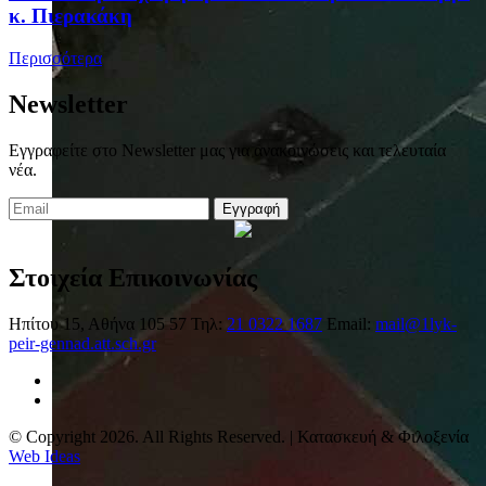
κ. Πιερακάκη
Περισσότερα
Newsletter
Εγγραφείτε στο Newsletter μας για ανακοινώσεις και τελευταία
νέα.
Εγγραφή
Στοιχεία Επικοινωνίας
Ηπίτου 15, Αθήνα 105 57
Τηλ:
21 0322 1687
Email:
mail@1lyk-
peir-gennad.att.sch.gr
© Copyright 2026. All Rights Reserved. | Κατασκευή & Φιλοξενία
Web Ideas