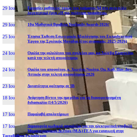
29 Ιουν, 26
Εργασίες μαθητών/-τριών του τμήματος Α4 στο αυτοτελές
λογοτεχνικό έργο «Η πιο πολύτιμη πραμάτεια»
29 Ιουν, 26
10α Μαθητικά Βραβεία YouSmile Awards 2026!
25 Ιουν, 26
Έτησια Έκθεση Εσωτερικής Αξιολόγησης του Εκπαιδευτικού
Έργου της Σχολικής Μονάδας (έτος αναφοράς: 2025-2026)
24 Ιουν, 26
Ομιλία της φιλολόγου του σχολείου μας, κα Χολέβα Ευαγγελία,
κατά την τελετή αποφοίτησης
24 Ιουν, 26
Ομιλία του αποφοίτου, κ. Χιωτίνη Νικήτα, Ομ. Καθ. Παν. Δυτ.
Αττικής στην τελετή αποφοίτησης 2026
23 Ιουν, 26
Δυνατότητα φοίτησης σε ΙΒ
18 Ιουν, 26
Ανάρτηση βίντεο της ημερίδας για τη διαφοροποιημένη
διδασκαλία (14/5/2026)
17 Ιουν, 26
Παραλαβή απολυτήριων
17 Ιουν, 26
Δημιουργία κωδικού ασφαλείας για την ηλεκτρονική υποβολή
Μηχανογραφικού Δελτίου (Μ.Δ.) ΓΕΛ για εισαγωγή στην
Τριτοβάθμια Εκπαίδευση