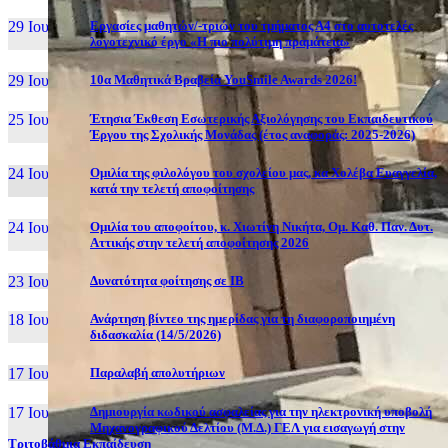
29 Ιουν, 26
Εργασίες μαθητών/-τριών του τμήματος Α4 στο αυτοτελές
λογοτεχνικό έργο «Η πιο πολύτιμη πραμάτεια»
29 Ιουν, 26
10α Μαθητικά Βραβεία YouSmile Awards 2026!
25 Ιουν, 26
Έτησια Έκθεση Εσωτερικής Αξιολόγησης του Εκπαιδευτικού
Έργου της Σχολικής Μονάδας (έτος αναφοράς: 2025-2026)
24 Ιουν, 26
Ομιλία της φιλολόγου του σχολείου μας, κα Χολέβα Ευαγγελία,
κατά την τελετή αποφοίτησης
24 Ιουν, 26
Ομιλία του αποφοίτου, κ. Χιωτίνη Νικήτα, Ομ. Καθ. Παν. Δυτ.
Αττικής στην τελετή αποφοίτησης 2026
23 Ιουν, 26
Δυνατότητα φοίτησης σε ΙΒ
18 Ιουν, 26
Ανάρτηση βίντεο της ημερίδας για τη διαφοροποιημένη
διδασκαλία (14/5/2026)
17 Ιουν, 26
Παραλαβή απολυτήριων
17 Ιουν, 26
Δημιουργία κωδικού ασφαλείας για την ηλεκτρονική υποβολή
Μηχανογραφικού Δελτίου (Μ.Δ.) ΓΕΛ για εισαγωγή στην
Τριτοβάθμια Εκπαίδευση