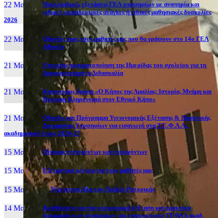
22 Μαι, 26
Πανελλαδικές εξετάσεις ΓΕΛ υποψηφίων με αναπηρία και
ειδικές εκπαιδευτικές ανάγκες ή ειδικές μαθησιακές δυσκολίες
2026
22 Μαι, 26
Οδηγίες προς τους μαθητές μας που θα γράψουν στο 14ο ΓΕΛ
Αθηνών
21 Μαι, 26
Επιτυχής πραγματοποίηση της Ημερίδας του σχολείου για τη
Διαφοροποιημένη Διδασκαλία
21 Μαι, 26
Καινοτόμος δράση «Ο Κήπος της Αμαλίας: Ιστορία, Μνήμη και
Βιώσιμη Κληρονομιά στον Εθνικό Κήπο»
21 Μαι, 26
Οδηγίες και Πρόγραμμα Υγειονομικής Εξέτασης & Πρακτικής
Δοκιμασίας Υποψηφίων για εισαγωγή στα Τ.Ε.Φ.Α.Α.,
ακαδημαϊκού έτους 2026-27
15 Μαι, 26
Πίνακας επιτυχόντων και επιλαχόντων
15 Μαι, 26
Εξεταστικά κέντρα για τους μαθητές μας
15 Μαι, 2026
Νέα ιστοσελίδα του Ομίλου Ρητορικής
14 Μαι, 26
Διευθύνσεις για την υγειονομική εξέταση και πρακτική
δοκιμασία των υποψηφίων για εισαγωγή στα ΤΕΦΑΑ ακαδ.