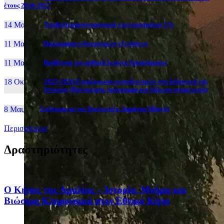
έτους 2026-2027
14 Μαι, 26
Yποβολή μηχανογραφικού για υποψηφίους 5%
11 Μαι, 26
Πρόγραμμα ενδοσχολικών εξετάσεων
11 Μαι, 26
Βράβευση του μαθητή Ιωάννη Χαραλάμπους
18 Οκτ, 25
2025-2026:Επιμόρφωση εκπαιδευτικών στη διδακτική της
Ιστορίας (Πρόσκληση, πρόγραμμα και δήλωση συμμετοχής)
8 Μαι, 26
Συζήτηση με τον βουλευτή κ. Δημήτρη Μάντζο
Περισσότερα
Δραστηριότητες
Ο Κήπος της Αμαλίας – Ιστορία, Μνήμη και
Βιώσιμη Κληρονομιά στον Εθνικό Κήπο