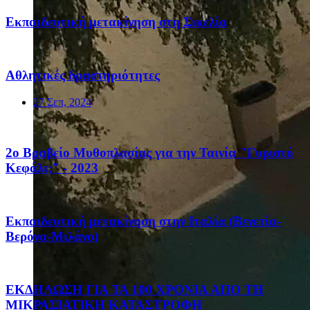
Eκπαιδευτική μετακίνηση στη Σικελία
Αθλητικές δραστηριότητες
27 Σεπ, 2024
2ο Βραβείο Μυθοπλασίας για την Ταινία "Γυριστό
Κεφάλι;" - 2023
Eκπαιδευτική μετακίνηση στην Ιταλία (Βενετία-
Βερόνα-Μιλάνο)
ΕΚΔΗΛΩΣΗ ΓΙΑ ΤΑ 100 ΧΡΟΝΙΑ ΑΠΟ ΤΗ
ΜΙΚΡΑΣΙΑΤΙΚΗ ΚΑΤΑΣΤΡΟΦΗ