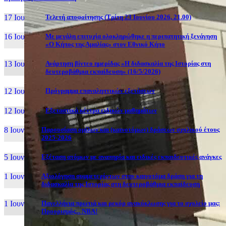
17 Ιουν, 26
Τελετή αποφοίτησης (Τρίτη 23 Ιουνίου 2026, 21.00)
16 Ιουν, 26
Με μεγάλη επιτυχία ολοκληρώθηκε η περιπατητική ξενάγηση
«Ο Κήπος της Αμαλίας» στον Εθνικό Κήπο
13 Ιουν, 26
Ανάρτηση βίντεο ημερίδας «Η διδασκαλία της Ιστορίας στη
δευτεροβάθμια εκπαίδευση» (16/5/2026)
12 Ιουν, 26
Πρόγραμμα επαναληπτικών εξετάσεων
12 Ιουν, 26
Εξεταστικά κέντρα ειδικών μαθημάτων
8 Ιουν, 26
Παρουσίαση ομίλων και (καινοτόμων) δράσεων σχολικού έτους
2025-2026
5 Ιουν, 26
Εξέταση ατόμων με αναπηρία και ειδικές εκπαιδευτικές ανάγκες
1 Ιουν, 26
Αξιολόγηση συμμετεχόντων στην καινοτόμα δράση για τη
διδασκαλία της Ιστορίας στη δευτεροβάθμια εκπαίδευση
1 Ιουν, 26
Πανελλήνια πρωτιά και ρεκόρ ανακύκλωσης για το σχολείο μας:
Προορισμός... NBA!