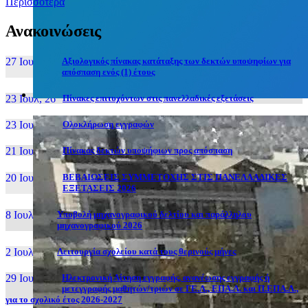
Περισσότερα
Ανακοινώσεις
27 Ιουν, 26
Αξιολογικός πίνακας κατάταξης των δεκτών υποψηφίων για
απόσπαση ενός (1) έτους
23 Ιουλ, 26
Πίνακες επιτυχόντων στις πανελλαδικές εξετάσεις
23 Ιουλ, 26
Ολοκλήρωση εγγραφών
21 Ιουλ, 26
Πίνακας δεκτών υποψήφιων προς απόσπαση
20 Ιουλ, 26
ΒΕΒΑΙΩΣΕΙΣ ΣΥΜΜΕΤΟΧΗΣ ΣΤΙΣ ΠΑΝΕΛΛΑΔΙΚΕΣ
ΕΞΕΤΑΣΕΙΣ 2026
8 Ιουλ, 26
Υποβολή μηχανογραφικού δελτίου και παράλληλου
μηχανογραφικού 2026
2 Ιουλ, 26
Λειτουργία σχολείου κατά τους θερινούς μήνες
29 Ιουν, 26
Ηλεκτρονική Αίτηση εγγραφής, ανανέωσης εγγραφής ή
μετεγγραφής μαθητών/τριών σε ΓΕ.Λ., ΕΠΑ.Λ. και Π.ΕΠΑ.Λ.,
για το σχολικό έτος 2026-2027