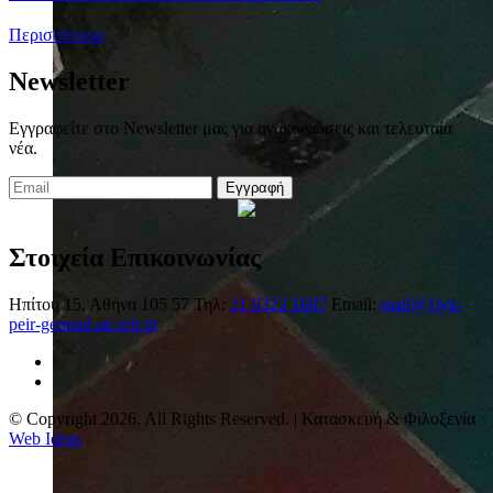
Περισσότερα
Newsletter
Εγγραφείτε στο Newsletter μας για ανακοινώσεις και τελευταία
νέα.
Εγγραφή
Στοιχεία Επικοινωνίας
Ηπίτου 15, Αθήνα 105 57
Τηλ:
21 0322 1687
Email:
mail@1lyk-
peir-gennad.att.sch.gr
© Copyright 2026. All Rights Reserved. | Κατασκευή & Φιλοξενία
Web Ideas