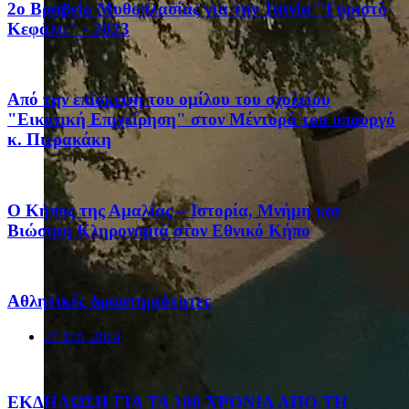
2ο Βραβείο Μυθοπλασίας για την Ταινία "Γυριστό
Κεφάλι;" - 2023
Από την επίσκεψη του ομίλου του σχολείου
"Εικονική Επιχείρηση" στον Μέντορά του υπουργό
κ. Πιερακάκη
Ο Κήπος της Αμαλίας – Ιστορία, Μνήμη και
Βιώσιμη Κληρονομιά στον Εθνικό Κήπο
Αθλητικές δραστηριότητες
27 Σεπ, 2024
ΕΚΔΗΛΩΣΗ ΓΙΑ ΤΑ 100 ΧΡΟΝΙΑ ΑΠΟ ΤΗ