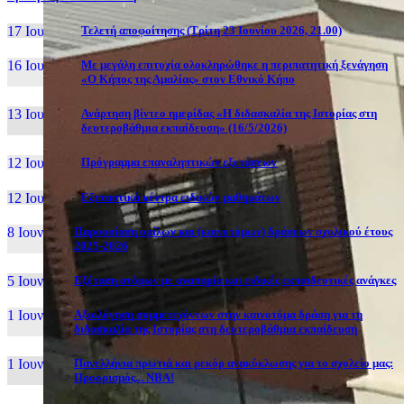
17 Ιουν, 26
Τελετή αποφοίτησης (Τρίτη 23 Ιουνίου 2026, 21.00)
16 Ιουν, 26
Με μεγάλη επιτυχία ολοκληρώθηκε η περιπατητική ξενάγηση
«Ο Κήπος της Αμαλίας» στον Εθνικό Κήπο
13 Ιουν, 26
Ανάρτηση βίντεο ημερίδας «Η διδασκαλία της Ιστορίας στη
δευτεροβάθμια εκπαίδευση» (16/5/2026)
12 Ιουν, 26
Πρόγραμμα επαναληπτικών εξετάσεων
12 Ιουν, 26
Εξεταστικά κέντρα ειδικών μαθημάτων
8 Ιουν, 26
Παρουσίαση ομίλων και (καινοτόμων) δράσεων σχολικού έτους
2025-2026
5 Ιουν, 26
Εξέταση ατόμων με αναπηρία και ειδικές εκπαιδευτικές ανάγκες
1 Ιουν, 26
Αξιολόγηση συμμετεχόντων στην καινοτόμα δράση για τη
διδασκαλία της Ιστορίας στη δευτεροβάθμια εκπαίδευση
1 Ιουν, 26
Πανελλήνια πρωτιά και ρεκόρ ανακύκλωσης για το σχολείο μας:
Προορισμός... NBA!