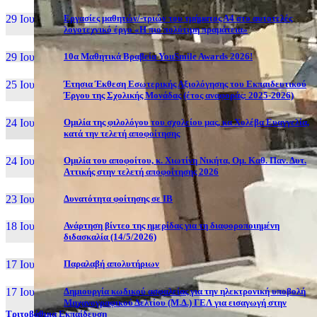
29 Ιουν, 26
Εργασίες μαθητών/-τριών του τμήματος Α4 στο αυτοτελές
λογοτεχνικό έργο «Η πιο πολύτιμη πραμάτεια»
29 Ιουν, 26
10α Μαθητικά Βραβεία YouSmile Awards 2026!
25 Ιουν, 26
Έτησια Έκθεση Εσωτερικής Αξιολόγησης του Εκπαιδευτικού
Έργου της Σχολικής Μονάδας (έτος αναφοράς: 2025-2026)
24 Ιουν, 26
Ομιλία της φιλολόγου του σχολείου μας, κα Χολέβα Ευαγγελία,
κατά την τελετή αποφοίτησης
24 Ιουν, 26
Ομιλία του αποφοίτου, κ. Χιωτίνη Νικήτα, Ομ. Καθ. Παν. Δυτ.
Αττικής στην τελετή αποφοίτησης 2026
23 Ιουν, 26
Δυνατότητα φοίτησης σε ΙΒ
18 Ιουν, 26
Ανάρτηση βίντεο της ημερίδας για τη διαφοροποιημένη
διδασκαλία (14/5/2026)
17 Ιουν, 26
Παραλαβή απολυτήριων
17 Ιουν, 26
Δημιουργία κωδικού ασφαλείας για την ηλεκτρονική υποβολή
Μηχανογραφικού Δελτίου (Μ.Δ.) ΓΕΛ για εισαγωγή στην
Τριτοβάθμια Εκπαίδευση