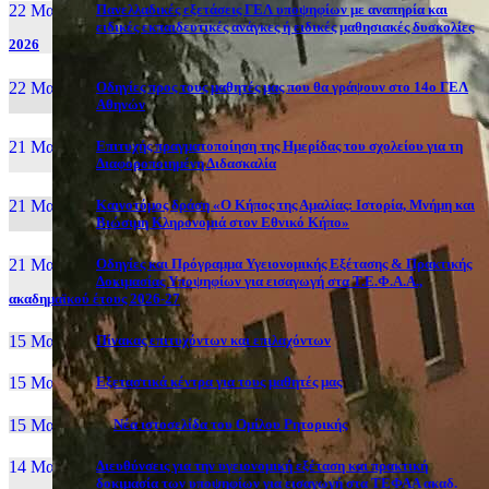
22 Μαι, 26
Πανελλαδικές εξετάσεις ΓΕΛ υποψηφίων με αναπηρία και
ειδικές εκπαιδευτικές ανάγκες ή ειδικές μαθησιακές δυσκολίες
2026
22 Μαι, 26
Οδηγίες προς τους μαθητές μας που θα γράψουν στο 14ο ΓΕΛ
Αθηνών
21 Μαι, 26
Επιτυχής πραγματοποίηση της Ημερίδας του σχολείου για τη
Διαφοροποιημένη Διδασκαλία
21 Μαι, 26
Καινοτόμος δράση «Ο Κήπος της Αμαλίας: Ιστορία, Μνήμη και
Βιώσιμη Κληρονομιά στον Εθνικό Κήπο»
21 Μαι, 26
Οδηγίες και Πρόγραμμα Υγειονομικής Εξέτασης & Πρακτικής
Δοκιμασίας Υποψηφίων για εισαγωγή στα Τ.Ε.Φ.Α.Α.,
ακαδημαϊκού έτους 2026-27
15 Μαι, 26
Πίνακας επιτυχόντων και επιλαχόντων
15 Μαι, 26
Εξεταστικά κέντρα για τους μαθητές μας
15 Μαι, 2026
Νέα ιστοσελίδα του Ομίλου Ρητορικής
14 Μαι, 26
Διευθύνσεις για την υγειονομική εξέταση και πρακτική
δοκιμασία των υποψηφίων για εισαγωγή στα ΤΕΦΑΑ ακαδ.