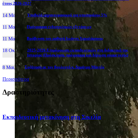
έτους 2026-2027
14 Μαι, 26
Yποβολή μηχανογραφικού για υποψηφίους 5%
11 Μαι, 26
Πρόγραμμα ενδοσχολικών εξετάσεων
11 Μαι, 26
Βράβευση του μαθητή Ιωάννη Χαραλάμπους
18 Οκτ, 25
2025-2026:Επιμόρφωση εκπαιδευτικών στη διδακτική της
Ιστορίας (Πρόσκληση, πρόγραμμα και δήλωση συμμετοχής)
8 Μαι, 26
Συζήτηση με τον βουλευτή κ. Δημήτρη Μάντζο
Περισσότερα
Δραστηριότητες
Eκπαιδευτική μετακίνηση στη Σικελία