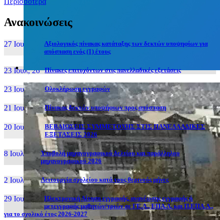
Περισσότερα
Ανακοινώσεις
27 Ιουν, 26
Αξιολογικός πίνακας κατάταξης των δεκτών υποψηφίων για
απόσπαση ενός (1) έτους
23 Ιουλ, 26
Πίνακες επιτυχόντων στις πανελλαδικές εξετάσεις
23 Ιουλ, 26
Ολοκλήρωση εγγραφών
21 Ιουλ, 26
Πίνακας δεκτών υποψήφιων προς απόσπαση
20 Ιουλ, 26
ΒΕΒΑΙΩΣΕΙΣ ΣΥΜΜΕΤΟΧΗΣ ΣΤΙΣ ΠΑΝΕΛΛΑΔΙΚΕΣ
ΕΞΕΤΑΣΕΙΣ 2026
8 Ιουλ, 26
Υποβολή μηχανογραφικού δελτίου και παράλληλου
μηχανογραφικού 2026
2 Ιουλ, 26
Λειτουργία σχολείου κατά τους θερινούς μήνες
29 Ιουν, 26
Ηλεκτρονική Αίτηση εγγραφής, ανανέωσης εγγραφής ή
μετεγγραφής μαθητών/τριών σε ΓΕ.Λ., ΕΠΑ.Λ. και Π.ΕΠΑ.Λ.,
για το σχολικό έτος 2026-2027