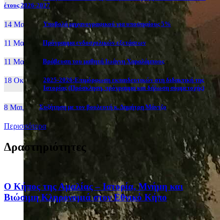
έτους 2026-2027
14 Μαι, 26
Yποβολή μηχανογραφικού για υποψηφίους 5%
11 Μαι, 26
Πρόγραμμα ενδοσχολικών εξετάσεων
11 Μαι, 26
Βράβευση του μαθητή Ιωάννη Χαραλάμπους
18 Οκτ, 25
2025-2026:Επιμόρφωση εκπαιδευτικών στη διδακτική της
Ιστορίας (Πρόσκληση, πρόγραμμα και δήλωση συμμετοχής)
8 Μαι, 26
Συζήτηση με τον βουλευτή κ. Δημήτρη Μάντζο
Περισσότερα
Δραστηριότητες
Ο Κήπος της Αμαλίας – Ιστορία, Μνήμη και
Βιώσιμη Κληρονομιά στον Εθνικό Κήπο