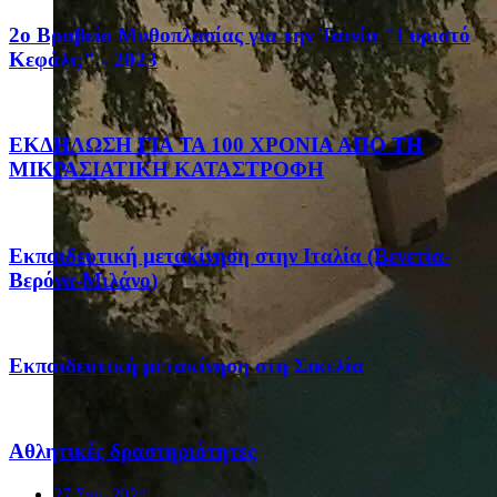
2ο Βραβείο Μυθοπλασίας για την Ταινία "Γυριστό
Κεφάλι;" - 2023
ΕΚΔΗΛΩΣΗ ΓΙΑ ΤΑ 100 ΧΡΟΝΙΑ ΑΠΟ ΤΗ
ΜΙΚΡΑΣΙΑΤΙΚΗ ΚΑΤΑΣΤΡΟΦΗ
Eκπαιδευτική μετακίνηση στην Ιταλία (Βενετία-
Βερόνα-Μιλάνο)
Eκπαιδευτική μετακίνηση στη Σικελία
Αθλητικές δραστηριότητες
27 Σεπ, 2024