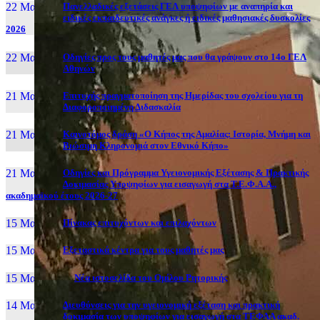
22 Μαι, 26
Πανελλαδικές εξετάσεις ΓΕΛ υποψηφίων με αναπηρία και
ειδικές εκπαιδευτικές ανάγκες ή ειδικές μαθησιακές δυσκολίες
2026
22 Μαι, 26
Οδηγίες προς τους μαθητές μας που θα γράψουν στο 14ο ΓΕΛ
Αθηνών
21 Μαι, 26
Επιτυχής πραγματοποίηση της Ημερίδας του σχολείου για τη
Διαφοροποιημένη Διδασκαλία
21 Μαι, 26
Καινοτόμος δράση «Ο Κήπος της Αμαλίας: Ιστορία, Μνήμη και
Βιώσιμη Κληρονομιά στον Εθνικό Κήπο»
21 Μαι, 26
Οδηγίες και Πρόγραμμα Υγειονομικής Εξέτασης & Πρακτικής
Δοκιμασίας Υποψηφίων για εισαγωγή στα Τ.Ε.Φ.Α.Α.,
ακαδημαϊκού έτους 2026-27
15 Μαι, 26
Πίνακας επιτυχόντων και επιλαχόντων
15 Μαι, 26
Εξεταστικά κέντρα για τους μαθητές μας
15 Μαι, 2026
Νέα ιστοσελίδα του Ομίλου Ρητορικής
14 Μαι, 26
Διευθύνσεις για την υγειονομική εξέταση και πρακτική
δοκιμασία των υποψηφίων για εισαγωγή στα ΤΕΦΑΑ ακαδ.