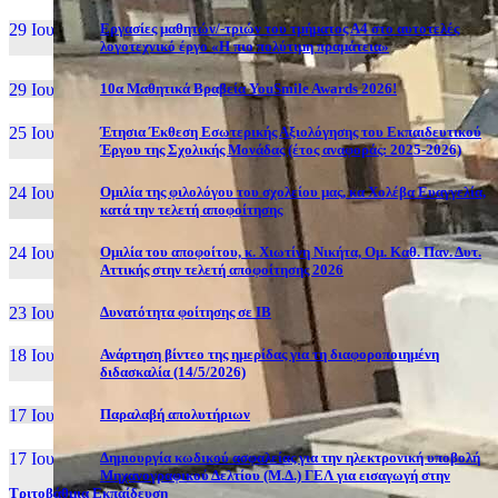
29 Ιουν, 26
Εργασίες μαθητών/-τριών του τμήματος Α4 στο αυτοτελές
λογοτεχνικό έργο «Η πιο πολύτιμη πραμάτεια»
29 Ιουν, 26
10α Μαθητικά Βραβεία YouSmile Awards 2026!
25 Ιουν, 26
Έτησια Έκθεση Εσωτερικής Αξιολόγησης του Εκπαιδευτικού
Έργου της Σχολικής Μονάδας (έτος αναφοράς: 2025-2026)
24 Ιουν, 26
Ομιλία της φιλολόγου του σχολείου μας, κα Χολέβα Ευαγγελία,
κατά την τελετή αποφοίτησης
24 Ιουν, 26
Ομιλία του αποφοίτου, κ. Χιωτίνη Νικήτα, Ομ. Καθ. Παν. Δυτ.
Αττικής στην τελετή αποφοίτησης 2026
23 Ιουν, 26
Δυνατότητα φοίτησης σε ΙΒ
18 Ιουν, 26
Ανάρτηση βίντεο της ημερίδας για τη διαφοροποιημένη
διδασκαλία (14/5/2026)
17 Ιουν, 26
Παραλαβή απολυτήριων
17 Ιουν, 26
Δημιουργία κωδικού ασφαλείας για την ηλεκτρονική υποβολή
Μηχανογραφικού Δελτίου (Μ.Δ.) ΓΕΛ για εισαγωγή στην
Τριτοβάθμια Εκπαίδευση