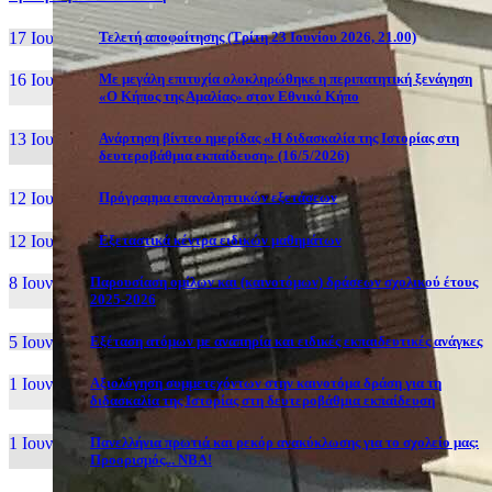
17 Ιουν, 26
Τελετή αποφοίτησης (Τρίτη 23 Ιουνίου 2026, 21.00)
16 Ιουν, 26
Με μεγάλη επιτυχία ολοκληρώθηκε η περιπατητική ξενάγηση
«Ο Κήπος της Αμαλίας» στον Εθνικό Κήπο
13 Ιουν, 26
Ανάρτηση βίντεο ημερίδας «Η διδασκαλία της Ιστορίας στη
δευτεροβάθμια εκπαίδευση» (16/5/2026)
12 Ιουν, 26
Πρόγραμμα επαναληπτικών εξετάσεων
12 Ιουν, 26
Εξεταστικά κέντρα ειδικών μαθημάτων
8 Ιουν, 26
Παρουσίαση ομίλων και (καινοτόμων) δράσεων σχολικού έτους
2025-2026
5 Ιουν, 26
Εξέταση ατόμων με αναπηρία και ειδικές εκπαιδευτικές ανάγκες
1 Ιουν, 26
Αξιολόγηση συμμετεχόντων στην καινοτόμα δράση για τη
διδασκαλία της Ιστορίας στη δευτεροβάθμια εκπαίδευση
1 Ιουν, 26
Πανελλήνια πρωτιά και ρεκόρ ανακύκλωσης για το σχολείο μας:
Προορισμός... NBA!