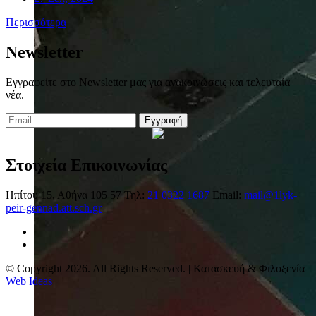
Περισσότερα
Newsletter
Εγγραφείτε στο Newsletter μας για ανακοινώσεις και τελευταία
νέα.
Εγγραφή
Στοιχεία Επικοινωνίας
Ηπίτου 15, Αθήνα 105 57
Τηλ:
21 0322 1687
Email:
mail@1lyk-
peir-gennad.att.sch.gr
© Copyright 2026. All Rights Reserved. | Κατασκευή & Φιλοξενία
Web Ideas