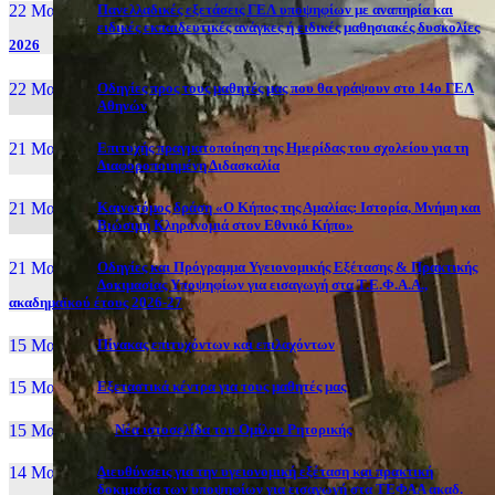
22 Μαι, 26
Πανελλαδικές εξετάσεις ΓΕΛ υποψηφίων με αναπηρία και
ειδικές εκπαιδευτικές ανάγκες ή ειδικές μαθησιακές δυσκολίες
2026
22 Μαι, 26
Οδηγίες προς τους μαθητές μας που θα γράψουν στο 14ο ΓΕΛ
Αθηνών
21 Μαι, 26
Επιτυχής πραγματοποίηση της Ημερίδας του σχολείου για τη
Διαφοροποιημένη Διδασκαλία
21 Μαι, 26
Καινοτόμος δράση «Ο Κήπος της Αμαλίας: Ιστορία, Μνήμη και
Βιώσιμη Κληρονομιά στον Εθνικό Κήπο»
21 Μαι, 26
Οδηγίες και Πρόγραμμα Υγειονομικής Εξέτασης & Πρακτικής
Δοκιμασίας Υποψηφίων για εισαγωγή στα Τ.Ε.Φ.Α.Α.,
ακαδημαϊκού έτους 2026-27
15 Μαι, 26
Πίνακας επιτυχόντων και επιλαχόντων
15 Μαι, 26
Εξεταστικά κέντρα για τους μαθητές μας
15 Μαι, 2026
Νέα ιστοσελίδα του Ομίλου Ρητορικής
14 Μαι, 26
Διευθύνσεις για την υγειονομική εξέταση και πρακτική
δοκιμασία των υποψηφίων για εισαγωγή στα ΤΕΦΑΑ ακαδ.