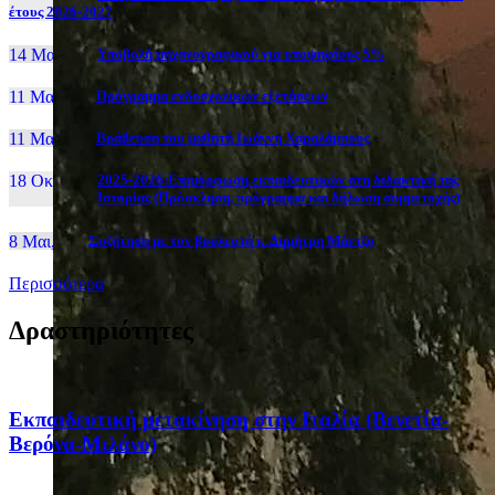
έτους 2026-2027
14 Μαι, 26
Yποβολή μηχανογραφικού για υποψηφίους 5%
11 Μαι, 26
Πρόγραμμα ενδοσχολικών εξετάσεων
11 Μαι, 26
Βράβευση του μαθητή Ιωάννη Χαραλάμπους
18 Οκτ, 25
2025-2026:Επιμόρφωση εκπαιδευτικών στη διδακτική της
Ιστορίας (Πρόσκληση, πρόγραμμα και δήλωση συμμετοχής)
8 Μαι, 26
Συζήτηση με τον βουλευτή κ. Δημήτρη Μάντζο
Περισσότερα
Δραστηριότητες
Eκπαιδευτική μετακίνηση στην Ιταλία (Βενετία-
Βερόνα-Μιλάνο)