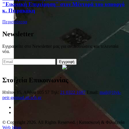
"Εικονική Επιχείρηση" στον Μέντορά του υπουργό
κ. Πιερακάκη
Περισσότερα
Newsletter
Εγγραφείτε στο Newsletter μας για ανακοινώσεις και τελευταία
νέα.
Εγγραφή
Στοιχεία Επικοινωνίας
Ηπίτου 15, Αθήνα 105 57
Τηλ:
21 0322 1687
Email:
mail@1lyk-
peir-gennad.att.sch.gr
© Copyright 2026. All Rights Reserved. | Κατασκευή & Φιλοξενία
Web Ideas