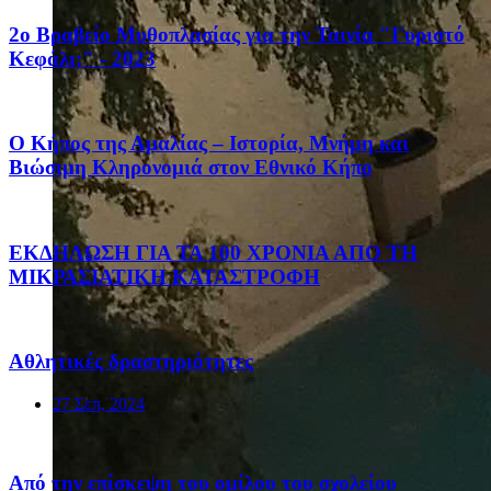
2ο Βραβείο Μυθοπλασίας για την Ταινία "Γυριστό
Κεφάλι;" - 2023
Ο Κήπος της Αμαλίας – Ιστορία, Μνήμη και
Βιώσιμη Κληρονομιά στον Εθνικό Κήπο
ΕΚΔΗΛΩΣΗ ΓΙΑ ΤΑ 100 ΧΡΟΝΙΑ ΑΠΟ ΤΗ
ΜΙΚΡΑΣΙΑΤΙΚΗ ΚΑΤΑΣΤΡΟΦΗ
Αθλητικές δραστηριότητες
27 Σεπ, 2024
Από την επίσκεψη του ομίλου του σχολείου