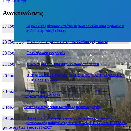
Περισσότερα
Ανακοινώσεις
27 Ιουν, 26
Αξιολογικός πίνακας κατάταξης των δεκτών υποψηφίων για
απόσπαση ενός (1) έτους
23 Ιουλ, 26
Πίνακες επιτυχόντων στις πανελλαδικές εξετάσεις
23 Ιουλ, 26
Ολοκλήρωση εγγραφών
21 Ιουλ, 26
Πίνακας δεκτών υποψήφιων προς απόσπαση
20 Ιουλ, 26
ΒΕΒΑΙΩΣΕΙΣ ΣΥΜΜΕΤΟΧΗΣ ΣΤΙΣ ΠΑΝΕΛΛΑΔΙΚΕΣ
ΕΞΕΤΑΣΕΙΣ 2026
8 Ιουλ, 26
Υποβολή μηχανογραφικού δελτίου και παράλληλου
μηχανογραφικού 2026
2 Ιουλ, 26
Λειτουργία σχολείου κατά τους θερινούς μήνες
29 Ιουν, 26
Ηλεκτρονική Αίτηση εγγραφής, ανανέωσης εγγραφής ή
μετεγγραφής μαθητών/τριών σε ΓΕ.Λ., ΕΠΑ.Λ. και Π.ΕΠΑ.Λ.,
για το σχολικό έτος 2026-2027