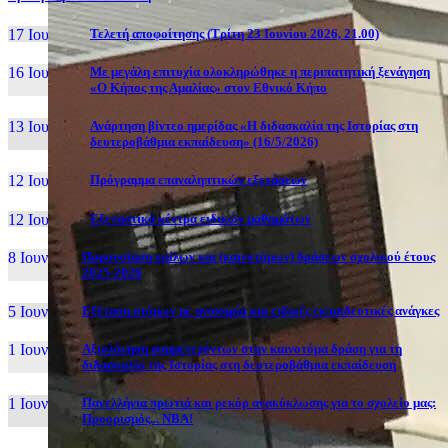
17 Ιουν, 26
Τελετή αποφοίτησης (Τρίτη 23 Ιουνίου 2026, 21.00)
16 Ιουν, 26
Με μεγάλη επιτυχία ολοκληρώθηκε η περιπατητική ξενάγηση
«Ο Κήπος της Αμαλίας» στον Εθνικό Κήπο
13 Ιουν, 26
Ανάρτηση βίντεο ημερίδας «Η διδασκαλία της Ιστορίας στη
δευτεροβάθμια εκπαίδευση» (16/5/2026)
12 Ιουν, 26
Πρόγραμμα επαναληπτικών εξετάσεων
12 Ιουν, 26
Εξεταστικά κέντρα ειδικών μαθημάτων
8 Ιουν, 26
Παρουσίαση ομίλων και (καινοτόμων) δράσεων σχολικού έτους
2025-2026
5 Ιουν, 26
Εξέταση ατόμων με αναπηρία και ειδικές εκπαιδευτικές ανάγκες
1 Ιουν, 26
Αξιολόγηση συμμετεχόντων στην καινοτόμα δράση για τη
διδασκαλία της Ιστορίας στη δευτεροβάθμια εκπαίδευση
1 Ιουν, 26
Πανελλήνια πρωτιά και ρεκόρ ανακύκλωσης για το σχολείο μας:
Προορισμός... NBA!