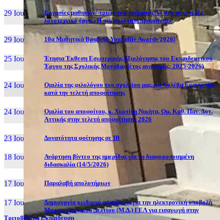
29 Ιουν, 26
Εργασίες μαθητών/-τριών του τμήματος Α4 στο αυτοτελές
λογοτεχνικό έργο «Η πιο πολύτιμη πραμάτεια»
29 Ιουν, 26
10α Μαθητικά Βραβεία YouSmile Awards 2026!
25 Ιουν, 26
Έτησια Έκθεση Εσωτερικής Αξιολόγησης του Εκπαιδευτικού
Έργου της Σχολικής Μονάδας (έτος αναφοράς: 2025-2026)
24 Ιουν, 26
Ομιλία της φιλολόγου του σχολείου μας, κα Χολέβα Ευαγγελία,
κατά την τελετή αποφοίτησης
24 Ιουν, 26
Ομιλία του αποφοίτου, κ. Χιωτίνη Νικήτα, Ομ. Καθ. Παν. Δυτ.
Αττικής στην τελετή αποφοίτησης 2026
23 Ιουν, 26
Δυνατότητα φοίτησης σε ΙΒ
18 Ιουν, 26
Ανάρτηση βίντεο της ημερίδας για τη διαφοροποιημένη
διδασκαλία (14/5/2026)
17 Ιουν, 26
Παραλαβή απολυτήριων
17 Ιουν, 26
Δημιουργία κωδικού ασφαλείας για την ηλεκτρονική υποβολή
Μηχανογραφικού Δελτίου (Μ.Δ.) ΓΕΛ για εισαγωγή στην
Τριτοβάθμια Εκπαίδευση