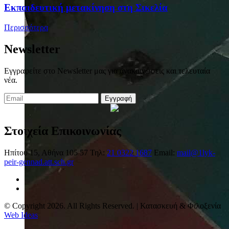
Eκπαιδευτική μετακίνηση στη Σικελία
Περισσότερα
Newsletter
Εγγραφείτε στο Newsletter μας για ανακοινώσεις και τελευταία
νέα.
Εγγραφή
Στοιχεία Επικοινωνίας
Ηπίτου 15, Αθήνα 105 57
Τηλ:
21 0322 1687
Email:
mail@1lyk-
peir-gennad.att.sch.gr
© Copyright 2026. All Rights Reserved. | Κατασκευή & Φιλοξενία
Web Ideas