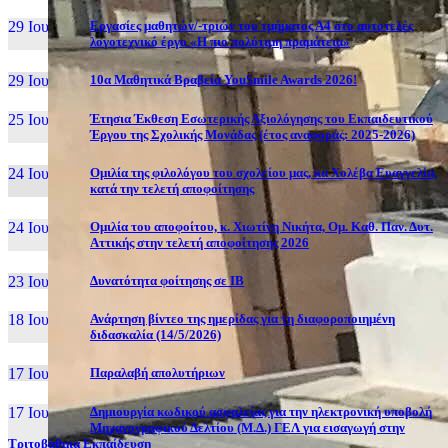
29 Ιουν, 26
Εργασίες μαθητών/-τριών του τμήματος Α4 στο αυτοτελές
λογοτεχνικό έργο «Η πιο πολύτιμη πραμάτεια»
29 Ιουν, 26
10α Μαθητικά Βραβεία YouSmile Awards 2026!
25 Ιουν, 26
Έτησια Έκθεση Εσωτερικής Αξιολόγησης του Εκπαιδευτικού
Έργου της Σχολικής Μονάδας (έτος αναφοράς: 2025-2026)
24 Ιουν, 26
Ομιλία της φιλολόγου του σχολείου μας, κα Χολέβα Ευαγγελία,
κατά την τελετή αποφοίτησης
24 Ιουν, 26
Ομιλία του αποφοίτου, κ. Χιωτίνη Νικήτα, Ομ. Καθ. Παν. Δυτ.
Αττικής στην τελετή αποφοίτησης 2026
23 Ιουν, 26
Δυνατότητα φοίτησης σε ΙΒ
18 Ιουν, 26
Ανάρτηση βίντεο της ημερίδας για τη διαφοροποιημένη
διδασκαλία (14/5/2026)
17 Ιουν, 26
Παραλαβή απολυτήριων
17 Ιουν, 26
Δημιουργία κωδικού ασφαλείας για την ηλεκτρονική υποβολή
Μηχανογραφικού Δελτίου (Μ.Δ.) ΓΕΛ για εισαγωγή στην
Τριτοβάθμια Εκπαίδευση