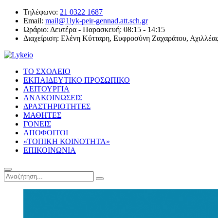
Τηλέφωνο:
21 0322 1687
Email:
mail@1lyk-peir-gennad.att.sch.gr
Ωράριο:
Δευτέρα - Παρασκευή: 08:15 - 14:15
Διαχείριση:
Ελένη Κύτταρη, Ευφροσύνη Ζαχαράτου, Αχιλλέα
ΤΟ ΣΧΟΛΕΙΟ
ΕΚΠΑΙΔΕΥΤΙΚΟ ΠΡΟΣΩΠΙΚΟ
ΛΕΙΤΟΥΡΓΙΑ
ΑΝΑΚΟΙΝΩΣΕΙΣ
ΔΡΑΣΤΗΡΙΟΤΗΤΕΣ
ΜΑΘΗΤΕΣ
ΓΟΝΕΙΣ
ΑΠΟΦΟΙΤΟΙ
«ΤΟΠΙΚΗ ΚΟΙΝΟΤΗΤΑ»
ΕΠΙΚΟΙΝΩΝΙΑ