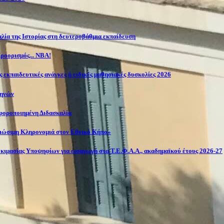
λία της Ιστορίας στη δευτεροβάθμια εκπαίδευση
ροορισμός... NBA!
 εκπαιδευτικές ανάγκες ή ειδικές μαθησιακές δυσκολίες 2026
θηνών
αφοροποιημένη Διδασκαλία
Βιώσιμη Κληρονομιά στον Εθνικό Κήπο»
κιμασίας Υποψηφίων για εισαγωγή στα Τ.Ε.Φ.Α.Α., ακαδημαϊκού έτους 2026-27