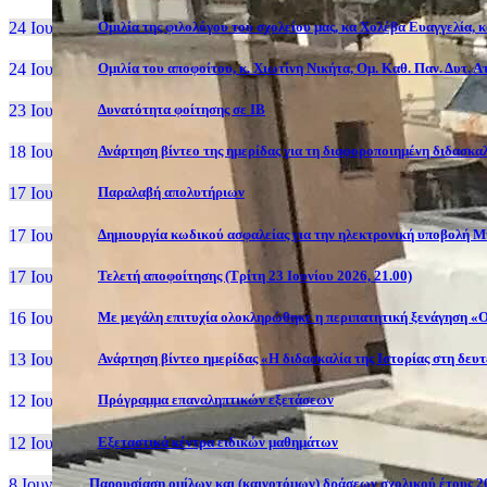
24 Ιουν, 26
Ομιλία της φιλολόγου του σχολείου μας, κα Χολέβα Ευαγγελία, 
24 Ιουν, 26
Ομιλία του αποφοίτου, κ. Χιωτίνη Νικήτα, Ομ. Καθ. Παν. Δυτ. 
23 Ιουν, 26
Δυνατότητα φοίτησης σε ΙΒ
18 Ιουν, 26
Ανάρτηση βίντεο της ημερίδας για τη διαφοροποιημένη διδασκαλ
17 Ιουν, 26
Παραλαβή απολυτήριων
17 Ιουν, 26
Δημιουργία κωδικού ασφαλείας για την ηλεκτρονική υποβολή Μ
17 Ιουν, 26
Τελετή αποφοίτησης (Τρίτη 23 Ιουνίου 2026, 21.00)
16 Ιουν, 26
Με μεγάλη επιτυχία ολοκληρώθηκε η περιπατητική ξενάγηση «Ο
13 Ιουν, 26
Ανάρτηση βίντεο ημερίδας «Η διδασκαλία της Ιστορίας στη δευ
12 Ιουν, 26
Πρόγραμμα επαναληπτικών εξετάσεων
12 Ιουν, 26
Εξεταστικά κέντρα ειδικών μαθημάτων
8 Ιουν, 26
Παρουσίαση ομίλων και (καινοτόμων) δράσεων σχολικού έτους 