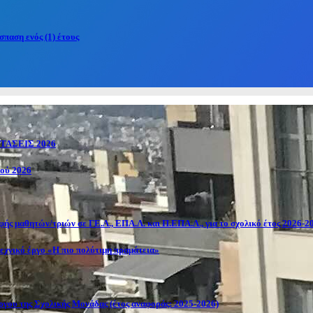
παση ενός (1) έτους
ΑΣΕΙΣ 2026
κού 2026
ής μαθητών/τριών σε ΓΕ.Λ., ΕΠΑ.Λ. και Π.ΕΠΑ.Λ., για το σχολικό έτος 2026-2
εχνικό έργο «Η πιο πολύτιμη πραμάτεια»
γου της Σχολικής Μονάδας (έτος αναφοράς: 2025-2026)