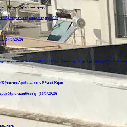
κατά την τελετή αποφοίτησης
Αττικής στην τελετή αποφοίτησης 2026
ία (14/5/2026)
ηχανογραφικού Δελτίου (Μ.Δ.) ΓΕΛ για εισαγωγή στην Τριτοβάθμια Εκπαίδευση
 Κήπος της Αμαλίας» στον Εθνικό Κήπο
τεροβάθμια εκπαίδευση» (16/5/2026)
2025-2026