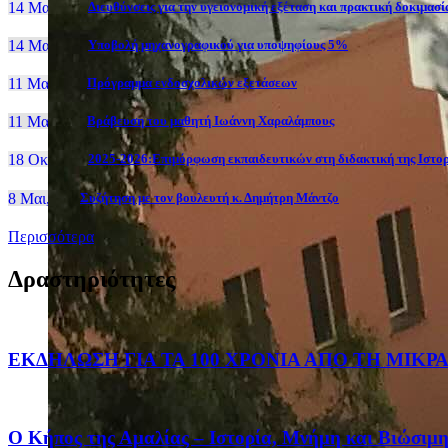
14 Μαι, 26
Διευθύνσεις για την υγειονομική εξέταση και πρακτική δοκιμα
14 Μαι, 26
Yποβολή μηχανογραφικού για υποψηφίους 5%
11 Μαι, 26
Πρόγραμμα ενδοσχολικών εξετάσεων
11 Μαι, 26
Βράβευση του μαθητή Ιωάννη Χαραλάμπους
18 Οκτ, 25
2025-2026:Επιμόρφωση εκπαιδευτικών στη διδακτική της Ιστο
8 Μαι, 26
Συζήτηση με τον βουλευτή κ. Δημήτρη Μάντζο
Περισσότερα
Δραστηριότητες
ΕΚΔΗΛΩΣΗ ΓΙΑ ΤΑ 100 ΧΡΟΝΙΑ ΑΠΟ ΤΗ ΜΙΚ
Ο Κήπος της Αμαλίας – Ιστορία, Μνήμη και Βιώσιμ