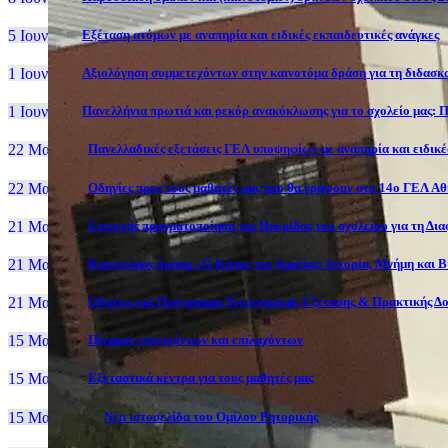
5 Ιουν, 26
Εξέταση ατόμων με αναπηρία και ειδικές εκπαιδευτικές ανάγκες
1 Ιουν, 26
Αξιολόγηση συμμετεχόντων στην καινοτόμα δράση για τη διδασκα
1 Ιουν, 26
Πανελλήνια πρωτιά και ρεκόρ ανακύκλωσης για το σχολείο μας: Π
22 Μαι, 26
Πανελλαδικές εξετάσεις ΓΕΛ υποψηφίων με αναπηρία και ειδικές
22 Μαι, 26
Οδηγίες προς τους μαθητές μας που θα γράψουν στο 14ο ΓΕΛ Α
21 Μαι, 26
Επιτυχής πραγματοποίηση της Ημερίδας του σχολείου για τη Δι
21 Μαι, 26
Καινοτόμος δράση «Ο Κήπος της Αμαλίας: Ιστορία, Μνήμη και 
21 Μαι, 26
Οδηγίες και Πρόγραμμα Υγειονομικής Εξέτασης & Πρακτικής Δο
15 Μαι, 26
Πίνακας επιτυχόντων και επιλαχόντων
15 Μαι, 26
Εξεταστικά κέντρα για τους μαθητές μας
15 Μαι, 2026
Νέα ιστοσελίδα του Ομίλου Ρητορικής