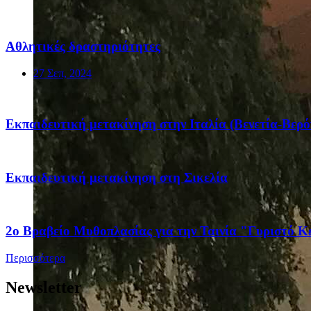
Αθλητικές δραστηριότητες
27 Σεπ, 2024
Eκπαιδευτική μετακίνηση στην Ιταλία (Βενετία-Βερ
Eκπαιδευτική μετακίνηση στη Σικελία
2ο Βραβείο Μυθοπλασίας για την Ταινία "Γυριστό Κε
Περισσότερα
Newsletter