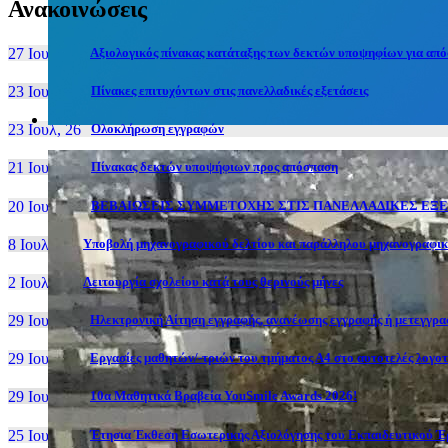
Ανακοινώσεις
27 Ιουν, 26
Αξιολογικός πίνακας κατάταξης των δεκτών υποψηφίων για απόσ
23 Ιουλ, 26
Πίνακες επιτυχόντων στις πανελλαδικές εξετάσεις
23 Ιουλ, 26
Ολοκλήρωση εγγραφών
21 Ιουλ, 26
Πίνακας δεκτών υποψήφιων προς απόσπαση
20 Ιουλ, 26
ΒΕΒΑΙΩΣΕΙΣ ΣΥΜΜΕΤΟΧΗΣ ΣΤΙΣ ΠΑΝΕΛΛΑΔΙΚΕΣ ΕΞΕΤ
8 Ιουλ, 26
Υποβολή μηχανογραφικού δελτίου και παράλληλου μηχανογραφι
2 Ιουλ, 26
Λειτουργία σχολείου κατά τους θερινούς μήνες
29 Ιουν, 26
Ηλεκτρονική Αίτηση εγγραφής, ανανέωσης εγγραφής ή μετεγγραφ
29 Ιουν, 26
Εργασίες μαθητών/-τριών του τμήματος Α4 στο αυτοτελές λογοτ
29 Ιουν, 26
10α Μαθητικά Βραβεία YouSmile Awards 2026!
25 Ιουν, 26
Έτησια Έκθεση Εσωτερικής Αξιολόγησης του Εκπαιδευτικού Έρ