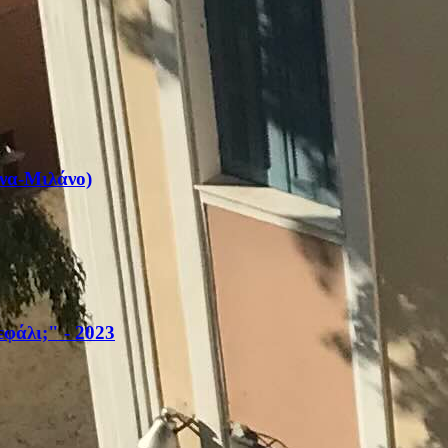
όνα-Μιλάνο)
φάλι;" - 2023