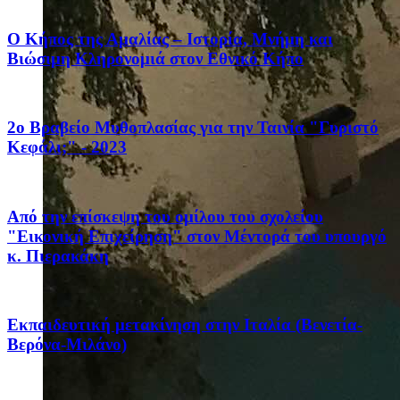
Ο Κήπος της Αμαλίας – Ιστορία, Μνήμη και
Βιώσιμη Κληρονομιά στον Εθνικό Κήπο
2ο Βραβείο Μυθοπλασίας για την Ταινία "Γυριστό
Κεφάλι;" - 2023
Από την επίσκεψη του ομίλου του σχολείου
"Εικονική Επιχείρηση" στον Μέντορά του υπουργό
κ. Πιερακάκη
Eκπαιδευτική μετακίνηση στην Ιταλία (Βενετία-
Βερόνα-Μιλάνο)