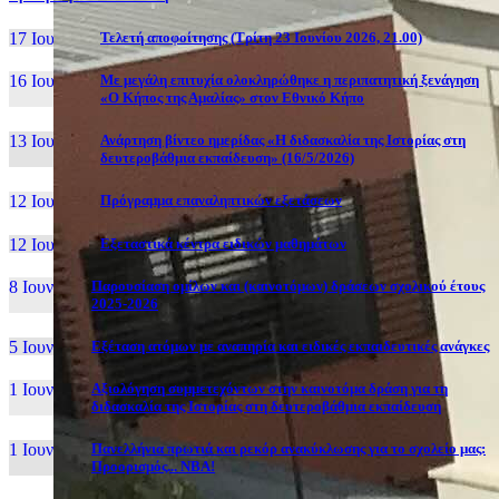
17 Ιουν, 26
Τελετή αποφοίτησης (Τρίτη 23 Ιουνίου 2026, 21.00)
16 Ιουν, 26
Με μεγάλη επιτυχία ολοκληρώθηκε η περιπατητική ξενάγηση
«Ο Κήπος της Αμαλίας» στον Εθνικό Κήπο
13 Ιουν, 26
Ανάρτηση βίντεο ημερίδας «Η διδασκαλία της Ιστορίας στη
δευτεροβάθμια εκπαίδευση» (16/5/2026)
12 Ιουν, 26
Πρόγραμμα επαναληπτικών εξετάσεων
12 Ιουν, 26
Εξεταστικά κέντρα ειδικών μαθημάτων
8 Ιουν, 26
Παρουσίαση ομίλων και (καινοτόμων) δράσεων σχολικού έτους
2025-2026
5 Ιουν, 26
Εξέταση ατόμων με αναπηρία και ειδικές εκπαιδευτικές ανάγκες
1 Ιουν, 26
Αξιολόγηση συμμετεχόντων στην καινοτόμα δράση για τη
διδασκαλία της Ιστορίας στη δευτεροβάθμια εκπαίδευση
1 Ιουν, 26
Πανελλήνια πρωτιά και ρεκόρ ανακύκλωσης για το σχολείο μας:
Προορισμός... NBA!