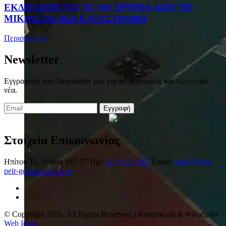
ΕΚΔΗΛΩΣΗ ΓΙΑ ΤΑ 100 ΧΡΟΝΙΑ ΑΠΟ ΤΗ
ΜΙΚΡΑΣΙΑΤΙΚΗ ΚΑΤΑΣΤΡΟΦΗ
Περισσότερα
Newsletter
Εγγραφείτε στο Newsletter μας για ανακοινώσεις και τελευταία
νέα.
Εγγραφή
Στοιχεία Επικοινωνίας
Ηπίτου 15, Αθήνα 105 57
Τηλ:
21 0322 1687
Email:
mail@1lyk-
peir-gennad.att.sch.gr
© Copyright 2026. All Rights Reserved. | Κατασκευή & Φιλοξενία
Web Ideas