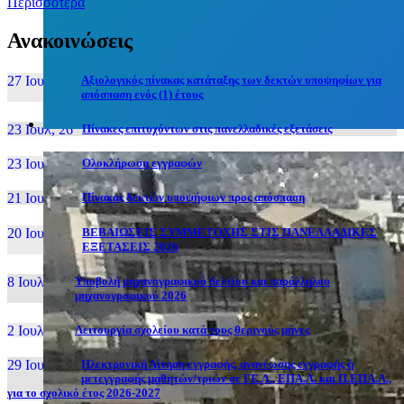
Περισσότερα
Ανακοινώσεις
27 Ιουν, 26
Αξιολογικός πίνακας κατάταξης των δεκτών υποψηφίων για
απόσπαση ενός (1) έτους
23 Ιουλ, 26
Πίνακες επιτυχόντων στις πανελλαδικές εξετάσεις
23 Ιουλ, 26
Ολοκλήρωση εγγραφών
21 Ιουλ, 26
Πίνακας δεκτών υποψήφιων προς απόσπαση
20 Ιουλ, 26
ΒΕΒΑΙΩΣΕΙΣ ΣΥΜΜΕΤΟΧΗΣ ΣΤΙΣ ΠΑΝΕΛΛΑΔΙΚΕΣ
ΕΞΕΤΑΣΕΙΣ 2026
8 Ιουλ, 26
Υποβολή μηχανογραφικού δελτίου και παράλληλου
μηχανογραφικού 2026
2 Ιουλ, 26
Λειτουργία σχολείου κατά τους θερινούς μήνες
29 Ιουν, 26
Ηλεκτρονική Αίτηση εγγραφής, ανανέωσης εγγραφής ή
μετεγγραφής μαθητών/τριών σε ΓΕ.Λ., ΕΠΑ.Λ. και Π.ΕΠΑ.Λ.,
για το σχολικό έτος 2026-2027