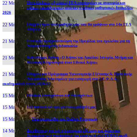
22 Μαι, 26
Πανελλαδικές εξετάσεις ΓΕΛ υποψηφίων με αναπηρία και
ειδικές εκπαιδευτικές ανάγκες ή ειδικές μαθησιακές δυσκολίες
2026
22 Μαι, 26
Οδηγίες προς τους μαθητές μας που θα γράψουν στο 14ο ΓΕΛ
Αθηνών
21 Μαι, 26
Επιτυχής πραγματοποίηση της Ημερίδας του σχολείου για τη
Διαφοροποιημένη Διδασκαλία
21 Μαι, 26
Καινοτόμος δράση «Ο Κήπος της Αμαλίας: Ιστορία, Μνήμη και
Βιώσιμη Κληρονομιά στον Εθνικό Κήπο»
21 Μαι, 26
Οδηγίες και Πρόγραμμα Υγειονομικής Εξέτασης & Πρακτικής
Δοκιμασίας Υποψηφίων για εισαγωγή στα Τ.Ε.Φ.Α.Α.,
ακαδημαϊκού έτους 2026-27
15 Μαι, 26
Πίνακας επιτυχόντων και επιλαχόντων
15 Μαι, 26
Εξεταστικά κέντρα για τους μαθητές μας
15 Μαι, 2026
Νέα ιστοσελίδα του Ομίλου Ρητορικής
14 Μαι, 26
Διευθύνσεις για την υγειονομική εξέταση και πρακτική
δοκιμασία των υποψηφίων για εισαγωγή στα ΤΕΦΑΑ ακαδ.