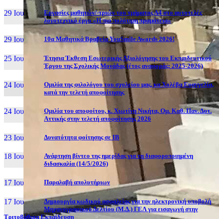
29 Ιουν, 26
Εργασίες μαθητών/-τριών του τμήματος Α4 στο αυτοτελές
λογοτεχνικό έργο «Η πιο πολύτιμη πραμάτεια»
29 Ιουν, 26
10α Μαθητικά Βραβεία YouSmile Awards 2026!
25 Ιουν, 26
Έτησια Έκθεση Εσωτερικής Αξιολόγησης του Εκπαιδευτικού
Έργου της Σχολικής Μονάδας (έτος αναφοράς: 2025-2026)
24 Ιουν, 26
Ομιλία της φιλολόγου του σχολείου μας, κα Χολέβα Ευαγγελία,
κατά την τελετή αποφοίτησης
24 Ιουν, 26
Ομιλία του αποφοίτου, κ. Χιωτίνη Νικήτα, Ομ. Καθ. Παν. Δυτ.
Αττικής στην τελετή αποφοίτησης 2026
23 Ιουν, 26
Δυνατότητα φοίτησης σε ΙΒ
18 Ιουν, 26
Ανάρτηση βίντεο της ημερίδας για τη διαφοροποιημένη
διδασκαλία (14/5/2026)
17 Ιουν, 26
Παραλαβή απολυτήριων
17 Ιουν, 26
Δημιουργία κωδικού ασφαλείας για την ηλεκτρονική υποβολή
Μηχανογραφικού Δελτίου (Μ.Δ.) ΓΕΛ για εισαγωγή στην
Τριτοβάθμια Εκπαίδευση