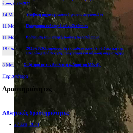
έτους 2026-2027
14 Μαι, 26
Yποβολή μηχανογραφικού για υποψηφίους 5%
11 Μαι, 26
Πρόγραμμα ενδοσχολικών εξετάσεων
11 Μαι, 26
Βράβευση του μαθητή Ιωάννη Χαραλάμπους
18 Οκτ, 25
2025-2026:Επιμόρφωση εκπαιδευτικών στη διδακτική της
Ιστορίας (Πρόσκληση, πρόγραμμα και δήλωση συμμετοχής)
8 Μαι, 26
Συζήτηση με τον βουλευτή κ. Δημήτρη Μάντζο
Περισσότερα
Δραστηριότητες
Αθλητικές δραστηριότητες
27 Σεπ, 2024