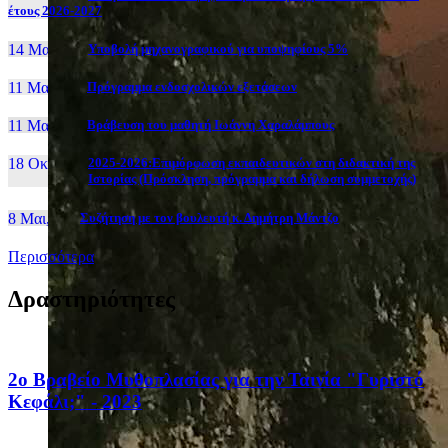
έτους 2026-2027
14 Μαι, 26
Yποβολή μηχανογραφικού για υποψηφίους 5%
11 Μαι, 26
Πρόγραμμα ενδοσχολικών εξετάσεων
11 Μαι, 26
Βράβευση του μαθητή Ιωάννη Χαραλάμπους
18 Οκτ, 25
2025-2026:Επιμόρφωση εκπαιδευτικών στη διδακτική της
Ιστορίας (Πρόσκληση, πρόγραμμα και δήλωση συμμετοχής)
8 Μαι, 26
Συζήτηση με τον βουλευτή κ. Δημήτρη Μάντζο
Περισσότερα
Δραστηριότητες
2ο Βραβείο Μυθοπλασίας για την Ταινία "Γυριστό
Κεφάλι;" - 2023