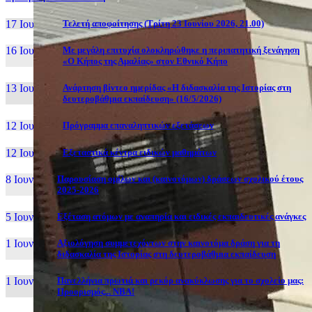
17 Ιουν, 26
Τελετή αποφοίτησης (Τρίτη 23 Ιουνίου 2026, 21.00)
16 Ιουν, 26
Με μεγάλη επιτυχία ολοκληρώθηκε η περιπατητική ξενάγηση
«Ο Κήπος της Αμαλίας» στον Εθνικό Κήπο
13 Ιουν, 26
Ανάρτηση βίντεο ημερίδας «Η διδασκαλία της Ιστορίας στη
δευτεροβάθμια εκπαίδευση» (16/5/2026)
12 Ιουν, 26
Πρόγραμμα επαναληπτικών εξετάσεων
12 Ιουν, 26
Εξεταστικά κέντρα ειδικών μαθημάτων
8 Ιουν, 26
Παρουσίαση ομίλων και (καινοτόμων) δράσεων σχολικού έτους
2025-2026
5 Ιουν, 26
Εξέταση ατόμων με αναπηρία και ειδικές εκπαιδευτικές ανάγκες
1 Ιουν, 26
Αξιολόγηση συμμετεχόντων στην καινοτόμα δράση για τη
διδασκαλία της Ιστορίας στη δευτεροβάθμια εκπαίδευση
1 Ιουν, 26
Πανελλήνια πρωτιά και ρεκόρ ανακύκλωσης για το σχολείο μας:
Προορισμός... NBA!