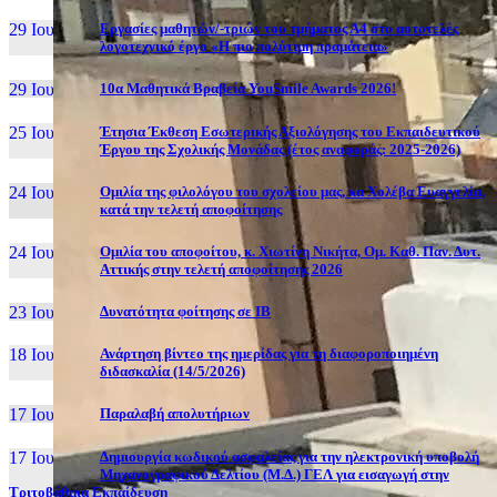
29 Ιουν, 26
Εργασίες μαθητών/-τριών του τμήματος Α4 στο αυτοτελές
λογοτεχνικό έργο «Η πιο πολύτιμη πραμάτεια»
29 Ιουν, 26
10α Μαθητικά Βραβεία YouSmile Awards 2026!
25 Ιουν, 26
Έτησια Έκθεση Εσωτερικής Αξιολόγησης του Εκπαιδευτικού
Έργου της Σχολικής Μονάδας (έτος αναφοράς: 2025-2026)
24 Ιουν, 26
Ομιλία της φιλολόγου του σχολείου μας, κα Χολέβα Ευαγγελία,
κατά την τελετή αποφοίτησης
24 Ιουν, 26
Ομιλία του αποφοίτου, κ. Χιωτίνη Νικήτα, Ομ. Καθ. Παν. Δυτ.
Αττικής στην τελετή αποφοίτησης 2026
23 Ιουν, 26
Δυνατότητα φοίτησης σε ΙΒ
18 Ιουν, 26
Ανάρτηση βίντεο της ημερίδας για τη διαφοροποιημένη
διδασκαλία (14/5/2026)
17 Ιουν, 26
Παραλαβή απολυτήριων
17 Ιουν, 26
Δημιουργία κωδικού ασφαλείας για την ηλεκτρονική υποβολή
Μηχανογραφικού Δελτίου (Μ.Δ.) ΓΕΛ για εισαγωγή στην
Τριτοβάθμια Εκπαίδευση