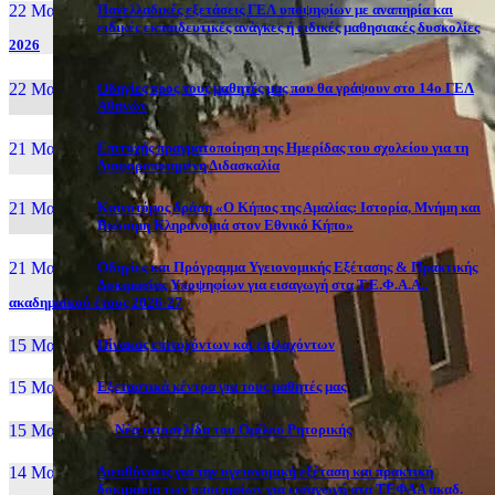
22 Μαι, 26
Πανελλαδικές εξετάσεις ΓΕΛ υποψηφίων με αναπηρία και
ειδικές εκπαιδευτικές ανάγκες ή ειδικές μαθησιακές δυσκολίες
2026
22 Μαι, 26
Οδηγίες προς τους μαθητές μας που θα γράψουν στο 14ο ΓΕΛ
Αθηνών
21 Μαι, 26
Επιτυχής πραγματοποίηση της Ημερίδας του σχολείου για τη
Διαφοροποιημένη Διδασκαλία
21 Μαι, 26
Καινοτόμος δράση «Ο Κήπος της Αμαλίας: Ιστορία, Μνήμη και
Βιώσιμη Κληρονομιά στον Εθνικό Κήπο»
21 Μαι, 26
Οδηγίες και Πρόγραμμα Υγειονομικής Εξέτασης & Πρακτικής
Δοκιμασίας Υποψηφίων για εισαγωγή στα Τ.Ε.Φ.Α.Α.,
ακαδημαϊκού έτους 2026-27
15 Μαι, 26
Πίνακας επιτυχόντων και επιλαχόντων
15 Μαι, 26
Εξεταστικά κέντρα για τους μαθητές μας
15 Μαι, 2026
Νέα ιστοσελίδα του Ομίλου Ρητορικής
14 Μαι, 26
Διευθύνσεις για την υγειονομική εξέταση και πρακτική
δοκιμασία των υποψηφίων για εισαγωγή στα ΤΕΦΑΑ ακαδ.