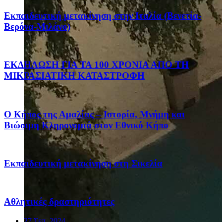
Eκπαιδευτική μετακίνηση στην Ιταλία (Βενετία-
Βερόνα-Μιλάνο)
ΕΚΔΗΛΩΣΗ ΓΙΑ ΤΑ 100 ΧΡΟΝΙΑ ΑΠΟ ΤΗ
ΜΙΚΡΑΣΙΑΤΙΚΗ ΚΑΤΑΣΤΡΟΦΗ
Ο Κήπος της Αμαλίας – Ιστορία, Μνήμη και
Βιώσιμη Κληρονομιά στον Εθνικό Κήπο
Eκπαιδευτική μετακίνηση στη Σικελία
Αθλητικές δραστηριότητες
27 Σεπ, 2024