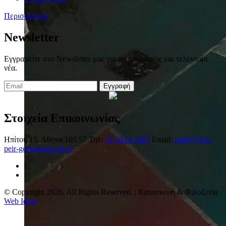
Περισσότερα
Newsletter
Εγγραφείτε στο Newsletter μας για ανακοινώσεις και τελευταία
νέα.
Εγγραφή
Στοιχεία Επικοινωνίας
Ηπίτου 15, Αθήνα 105 57
Τηλ:
21 0322 1687
Email:
mail@1lyk-
peir-gennad.att.sch.gr
© Copyright 2026. All Rights Reserved. | Κατασκευή & Φιλοξενία
Web Ideas