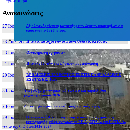
Περισσότερα
Ανακοινώσεις
27 Ιουν, 26
Αξιολογικός πίνακας κατάταξης των δεκτών υποψηφίων για
απόσπαση ενός (1) έτους
23 Ιουλ, 26
Πίνακες επιτυχόντων στις πανελλαδικές εξετάσεις
23 Ιουλ, 26
Ολοκλήρωση εγγραφών
21 Ιουλ, 26
Πίνακας δεκτών υποψήφιων προς απόσπαση
20 Ιουλ, 26
ΒΕΒΑΙΩΣΕΙΣ ΣΥΜΜΕΤΟΧΗΣ ΣΤΙΣ ΠΑΝΕΛΛΑΔΙΚΕΣ
ΕΞΕΤΑΣΕΙΣ 2026
8 Ιουλ, 26
Υποβολή μηχανογραφικού δελτίου και παράλληλου
μηχανογραφικού 2026
2 Ιουλ, 26
Λειτουργία σχολείου κατά τους θερινούς μήνες
29 Ιουν, 26
Ηλεκτρονική Αίτηση εγγραφής, ανανέωσης εγγραφής ή
μετεγγραφής μαθητών/τριών σε ΓΕ.Λ., ΕΠΑ.Λ. και Π.ΕΠΑ.Λ.,
για το σχολικό έτος 2026-2027