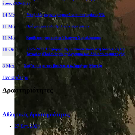
έτους 2026-2027
14 Μαι, 26
Yποβολή μηχανογραφικού για υποψηφίους 5%
11 Μαι, 26
Πρόγραμμα ενδοσχολικών εξετάσεων
11 Μαι, 26
Βράβευση του μαθητή Ιωάννη Χαραλάμπους
18 Οκτ, 25
2025-2026:Επιμόρφωση εκπαιδευτικών στη διδακτική της
Ιστορίας (Πρόσκληση, πρόγραμμα και δήλωση συμμετοχής)
8 Μαι, 26
Συζήτηση με τον βουλευτή κ. Δημήτρη Μάντζο
Περισσότερα
Δραστηριότητες
Αθλητικές δραστηριότητες
27 Σεπ, 2024