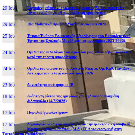
29 Ιουν, 26
Εργασίες μαθητών/-τριών του τμήματος Α4 στο αυτοτελές
λογοτεχνικό έργο «Η πιο πολύτιμη πραμάτεια»
29 Ιουν, 26
10α Μαθητικά Βραβεία YouSmile Awards 2026!
25 Ιουν, 26
Έτησια Έκθεση Εσωτερικής Αξιολόγησης του Εκπαιδευτικού
Έργου της Σχολικής Μονάδας (έτος αναφοράς: 2025-2026)
24 Ιουν, 26
Ομιλία της φιλολόγου του σχολείου μας, κα Χολέβα Ευαγγελία,
κατά την τελετή αποφοίτησης
24 Ιουν, 26
Ομιλία του αποφοίτου, κ. Χιωτίνη Νικήτα, Ομ. Καθ. Παν. Δυτ.
Αττικής στην τελετή αποφοίτησης 2026
23 Ιουν, 26
Δυνατότητα φοίτησης σε ΙΒ
18 Ιουν, 26
Ανάρτηση βίντεο της ημερίδας για τη διαφοροποιημένη
διδασκαλία (14/5/2026)
17 Ιουν, 26
Παραλαβή απολυτήριων
17 Ιουν, 26
Δημιουργία κωδικού ασφαλείας για την ηλεκτρονική υποβολή
Μηχανογραφικού Δελτίου (Μ.Δ.) ΓΕΛ για εισαγωγή στην
Τριτοβάθμια Εκπαίδευση