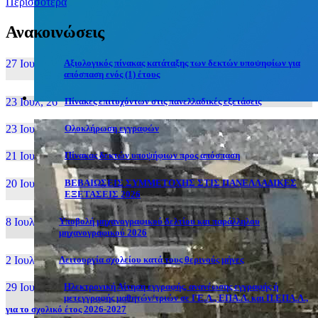
Περισσότερα
Ανακοινώσεις
27 Ιουν, 26
Αξιολογικός πίνακας κατάταξης των δεκτών υποψηφίων για
απόσπαση ενός (1) έτους
23 Ιουλ, 26
Πίνακες επιτυχόντων στις πανελλαδικές εξετάσεις
23 Ιουλ, 26
Ολοκλήρωση εγγραφών
21 Ιουλ, 26
Πίνακας δεκτών υποψήφιων προς απόσπαση
20 Ιουλ, 26
ΒΕΒΑΙΩΣΕΙΣ ΣΥΜΜΕΤΟΧΗΣ ΣΤΙΣ ΠΑΝΕΛΛΑΔΙΚΕΣ
ΕΞΕΤΑΣΕΙΣ 2026
8 Ιουλ, 26
Υποβολή μηχανογραφικού δελτίου και παράλληλου
μηχανογραφικού 2026
2 Ιουλ, 26
Λειτουργία σχολείου κατά τους θερινούς μήνες
29 Ιουν, 26
Ηλεκτρονική Αίτηση εγγραφής, ανανέωσης εγγραφής ή
μετεγγραφής μαθητών/τριών σε ΓΕ.Λ., ΕΠΑ.Λ. και Π.ΕΠΑ.Λ.,
για το σχολικό έτος 2026-2027