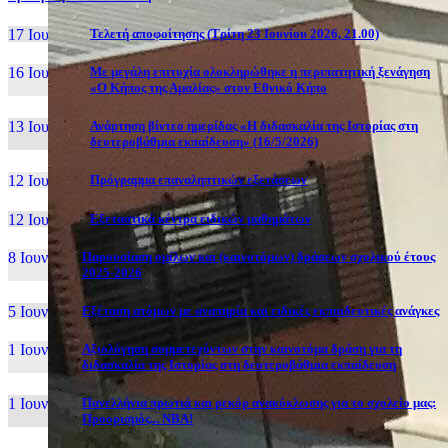
17 Ιουν, 26
Τελετή αποφοίτησης (Τρίτη 23 Ιουνίου 2026, 21.00)
16 Ιουν, 26
Με μεγάλη επιτυχία ολοκληρώθηκε η περιπατητική ξενάγηση
«Ο Κήπος της Αμαλίας» στον Εθνικό Κήπο
13 Ιουν, 26
Ανάρτηση βίντεο ημερίδας «Η διδασκαλία της Ιστορίας στη
δευτεροβάθμια εκπαίδευση» (16/5/2026)
12 Ιουν, 26
Πρόγραμμα επαναληπτικών εξετάσεων
12 Ιουν, 26
Εξεταστικά κέντρα ειδικών μαθημάτων
8 Ιουν, 26
Παρουσίαση ομίλων και (καινοτόμων) δράσεων σχολικού έτους
2025-2026
5 Ιουν, 26
Εξέταση ατόμων με αναπηρία και ειδικές εκπαιδευτικές ανάγκες
1 Ιουν, 26
Αξιολόγηση συμμετεχόντων στην καινοτόμα δράση για τη
διδασκαλία της Ιστορίας στη δευτεροβάθμια εκπαίδευση
1 Ιουν, 26
Πανελλήνια πρωτιά και ρεκόρ ανακύκλωσης για το σχολείο μας:
Προορισμός... NBA!