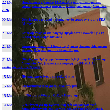
22 Μαι, 26
Πανελλαδικές εξετάσεις ΓΕΛ υποψηφίων με αναπηρία και
ειδικές εκπαιδευτικές ανάγκες ή ειδικές μαθησιακές δυσκολίες
2026
22 Μαι, 26
Οδηγίες προς τους μαθητές μας που θα γράψουν στο 14ο ΓΕΛ
Αθηνών
21 Μαι, 26
Επιτυχής πραγματοποίηση της Ημερίδας του σχολείου για τη
Διαφοροποιημένη Διδασκαλία
21 Μαι, 26
Καινοτόμος δράση «Ο Κήπος της Αμαλίας: Ιστορία, Μνήμη και
Βιώσιμη Κληρονομιά στον Εθνικό Κήπο»
21 Μαι, 26
Οδηγίες και Πρόγραμμα Υγειονομικής Εξέτασης & Πρακτικής
Δοκιμασίας Υποψηφίων για εισαγωγή στα Τ.Ε.Φ.Α.Α.,
ακαδημαϊκού έτους 2026-27
15 Μαι, 26
Πίνακας επιτυχόντων και επιλαχόντων
15 Μαι, 26
Εξεταστικά κέντρα για τους μαθητές μας
15 Μαι, 2026
Νέα ιστοσελίδα του Ομίλου Ρητορικής
14 Μαι, 26
Διευθύνσεις για την υγειονομική εξέταση και πρακτική
δοκιμασία των υποψηφίων για εισαγωγή στα ΤΕΦΑΑ ακαδ.