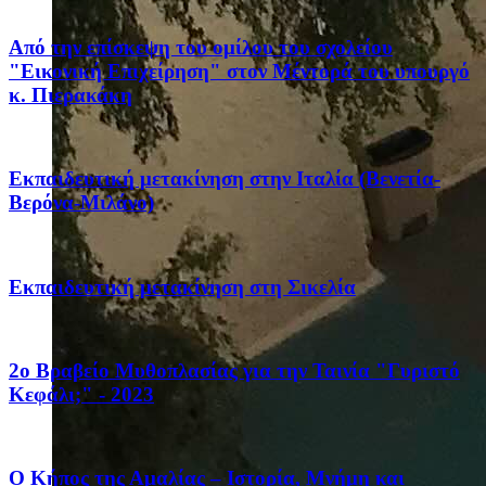
Από την επίσκεψη του ομίλου του σχολείου
"Εικονική Επιχείρηση" στον Μέντορά του υπουργό
κ. Πιερακάκη
Eκπαιδευτική μετακίνηση στην Ιταλία (Βενετία-
Βερόνα-Μιλάνο)
Eκπαιδευτική μετακίνηση στη Σικελία
2ο Βραβείο Μυθοπλασίας για την Ταινία "Γυριστό
Κεφάλι;" - 2023
Ο Κήπος της Αμαλίας – Ιστορία, Μνήμη και