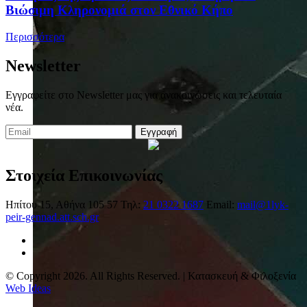
Βιώσιμη Κληρονομιά στον Εθνικό Κήπο
Περισσότερα
Newsletter
Εγγραφείτε στο Newsletter μας για ανακοινώσεις και τελευταία
νέα.
Εγγραφή
Στοιχεία Επικοινωνίας
Ηπίτου 15, Αθήνα 105 57
Τηλ:
21 0322 1687
Email:
mail@1lyk-
peir-gennad.att.sch.gr
© Copyright 2026. All Rights Reserved. | Κατασκευή & Φιλοξενία
Web Ideas