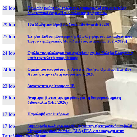
29 Ιουν, 26
Εργασίες μαθητών/-τριών του τμήματος Α4 στο αυτοτελές
λογοτεχνικό έργο «Η πιο πολύτιμη πραμάτεια»
29 Ιουν, 26
10α Μαθητικά Βραβεία YouSmile Awards 2026!
25 Ιουν, 26
Έτησια Έκθεση Εσωτερικής Αξιολόγησης του Εκπαιδευτικού
Έργου της Σχολικής Μονάδας (έτος αναφοράς: 2025-2026)
24 Ιουν, 26
Ομιλία της φιλολόγου του σχολείου μας, κα Χολέβα Ευαγγελία,
κατά την τελετή αποφοίτησης
24 Ιουν, 26
Ομιλία του αποφοίτου, κ. Χιωτίνη Νικήτα, Ομ. Καθ. Παν. Δυτ.
Αττικής στην τελετή αποφοίτησης 2026
23 Ιουν, 26
Δυνατότητα φοίτησης σε ΙΒ
18 Ιουν, 26
Ανάρτηση βίντεο της ημερίδας για τη διαφοροποιημένη
διδασκαλία (14/5/2026)
17 Ιουν, 26
Παραλαβή απολυτήριων
17 Ιουν, 26
Δημιουργία κωδικού ασφαλείας για την ηλεκτρονική υποβολή
Μηχανογραφικού Δελτίου (Μ.Δ.) ΓΕΛ για εισαγωγή στην
Τριτοβάθμια Εκπαίδευση