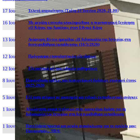
17 Ιουν, 26
Τελετή αποφοίτησης (Τρίτη 23 Ιουνίου 2026, 21.00)
16 Ιουν, 26
Με μεγάλη επιτυχία ολοκληρώθηκε η περιπατητική ξενάγηση
«Ο Κήπος της Αμαλίας» στον Εθνικό Κήπο
13 Ιουν, 26
Ανάρτηση βίντεο ημερίδας «Η διδασκαλία της Ιστορίας στη
δευτεροβάθμια εκπαίδευση» (16/5/2026)
12 Ιουν, 26
Πρόγραμμα επαναληπτικών εξετάσεων
12 Ιουν, 26
Εξεταστικά κέντρα ειδικών μαθημάτων
8 Ιουν, 26
Παρουσίαση ομίλων και (καινοτόμων) δράσεων σχολικού έτους
2025-2026
5 Ιουν, 26
Εξέταση ατόμων με αναπηρία και ειδικές εκπαιδευτικές ανάγκες
1 Ιουν, 26
Αξιολόγηση συμμετεχόντων στην καινοτόμα δράση για τη
διδασκαλία της Ιστορίας στη δευτεροβάθμια εκπαίδευση
1 Ιουν, 26
Πανελλήνια πρωτιά και ρεκόρ ανακύκλωσης για το σχολείο μας:
Προορισμός... NBA!