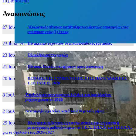
Περισσότερα
Ανακοινώσεις
27 Ιουν, 26
Αξιολογικός πίνακας κατάταξης των δεκτών υποψηφίων για
απόσπαση ενός (1) έτους
23 Ιουλ, 26
Πίνακες επιτυχόντων στις πανελλαδικές εξετάσεις
23 Ιουλ, 26
Ολοκλήρωση εγγραφών
21 Ιουλ, 26
Πίνακας δεκτών υποψήφιων προς απόσπαση
20 Ιουλ, 26
ΒΕΒΑΙΩΣΕΙΣ ΣΥΜΜΕΤΟΧΗΣ ΣΤΙΣ ΠΑΝΕΛΛΑΔΙΚΕΣ
ΕΞΕΤΑΣΕΙΣ 2026
8 Ιουλ, 26
Υποβολή μηχανογραφικού δελτίου και παράλληλου
μηχανογραφικού 2026
2 Ιουλ, 26
Λειτουργία σχολείου κατά τους θερινούς μήνες
29 Ιουν, 26
Ηλεκτρονική Αίτηση εγγραφής, ανανέωσης εγγραφής ή
μετεγγραφής μαθητών/τριών σε ΓΕ.Λ., ΕΠΑ.Λ. και Π.ΕΠΑ.Λ.,
για το σχολικό έτος 2026-2027