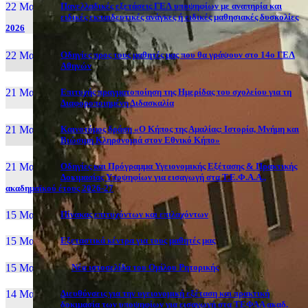
22 Μαι, 26
Πανελλαδικές εξετάσεις ΓΕΛ υποψηφίων με αναπηρία και
ειδικές εκπαιδευτικές ανάγκες ή ειδικές μαθησιακές δυσκολίες
2026
22 Μαι, 26
Οδηγίες προς τους μαθητές μας που θα γράψουν στο 14ο ΓΕΛ
Αθηνών
21 Μαι, 26
Επιτυχής πραγματοποίηση της Ημερίδας του σχολείου για τη
Διαφοροποιημένη Διδασκαλία
21 Μαι, 26
Καινοτόμος δράση «Ο Κήπος της Αμαλίας: Ιστορία, Μνήμη και
Βιώσιμη Κληρονομιά στον Εθνικό Κήπο»
21 Μαι, 26
Οδηγίες και Πρόγραμμα Υγειονομικής Εξέτασης & Πρακτικής
Δοκιμασίας Υποψηφίων για εισαγωγή στα Τ.Ε.Φ.Α.Α.,
ακαδημαϊκού έτους 2026-27
15 Μαι, 26
Πίνακας επιτυχόντων και επιλαχόντων
15 Μαι, 26
Εξεταστικά κέντρα για τους μαθητές μας
15 Μαι, 2026
Νέα ιστοσελίδα του Ομίλου Ρητορικής
14 Μαι, 26
Διευθύνσεις για την υγειονομική εξέταση και πρακτική
δοκιμασία των υποψηφίων για εισαγωγή στα ΤΕΦΑΑ ακαδ.