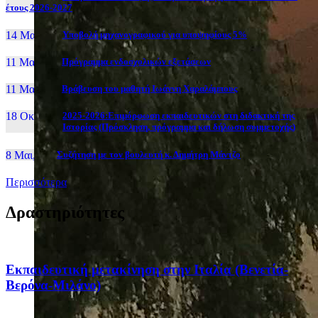
έτους 2026-2027
14 Μαι, 26
Yποβολή μηχανογραφικού για υποψηφίους 5%
11 Μαι, 26
Πρόγραμμα ενδοσχολικών εξετάσεων
11 Μαι, 26
Βράβευση του μαθητή Ιωάννη Χαραλάμπους
18 Οκτ, 25
2025-2026:Επιμόρφωση εκπαιδευτικών στη διδακτική της
Ιστορίας (Πρόσκληση, πρόγραμμα και δήλωση συμμετοχής)
8 Μαι, 26
Συζήτηση με τον βουλευτή κ. Δημήτρη Μάντζο
Περισσότερα
Δραστηριότητες
Eκπαιδευτική μετακίνηση στην Ιταλία (Βενετία-
Βερόνα-Μιλάνο)