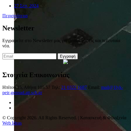
27 Σεπ, 2024
Περισσότερα
Newsletter
Εγγραφείτε στο Newsletter μας για ανακοινώσεις και τελευταία
νέα.
Εγγραφή
Στοιχεία Επικοινωνίας
Ηπίτου 15, Αθήνα 105 57
Τηλ:
21 0322 1687
Email:
mail@1lyk-
peir-gennad.att.sch.gr
© Copyright 2026. All Rights Reserved. | Κατασκευή & Φιλοξενία
Web Ideas