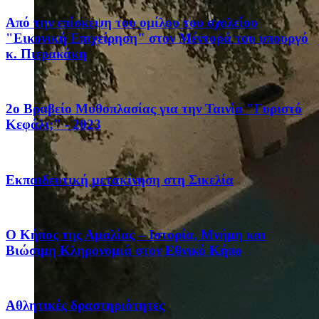
Από την επίσκεψη του ομίλου του σχολείου
"Εικονική Επιχείρηση" στον Μέντορά του υπουργό
κ. Πιερακάκη
2ο Βραβείο Μυθοπλασίας για την Ταινία "Γυριστό
Κεφάλι;" - 2023
Eκπαιδευτική μετακίνηση στη Σικελία
Ο Κήπος της Αμαλίας – Ιστορία, Μνήμη και
Βιώσιμη Κληρονομιά στον Εθνικό Κήπο
Αθλητικές δραστηριότητες