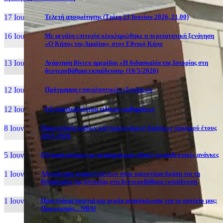
17 Ιουν, 26
Τελετή αποφοίτησης (Τρίτη 23 Ιουνίου 2026, 21.00)
16 Ιουν, 26
Με μεγάλη επιτυχία ολοκληρώθηκε η περιπατητική ξενάγηση
«Ο Κήπος της Αμαλίας» στον Εθνικό Κήπο
13 Ιουν, 26
Ανάρτηση βίντεο ημερίδας «Η διδασκαλία της Ιστορίας στη
δευτεροβάθμια εκπαίδευση» (16/5/2026)
12 Ιουν, 26
Πρόγραμμα επαναληπτικών εξετάσεων
12 Ιουν, 26
Εξεταστικά κέντρα ειδικών μαθημάτων
8 Ιουν, 26
Παρουσίαση ομίλων και (καινοτόμων) δράσεων σχολικού έτους
2025-2026
5 Ιουν, 26
Εξέταση ατόμων με αναπηρία και ειδικές εκπαιδευτικές ανάγκες
1 Ιουν, 26
Αξιολόγηση συμμετεχόντων στην καινοτόμα δράση για τη
διδασκαλία της Ιστορίας στη δευτεροβάθμια εκπαίδευση
1 Ιουν, 26
Πανελλήνια πρωτιά και ρεκόρ ανακύκλωσης για το σχολείο μας:
Προορισμός... NBA!