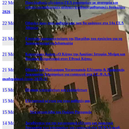
22 Μαι, 26
Πανελλαδικές εξετάσεις ΓΕΛ υποψηφίων με αναπηρία και
ειδικές εκπαιδευτικές ανάγκες ή ειδικές μαθησιακές δυσκολίες
2026
22 Μαι, 26
Οδηγίες προς τους μαθητές μας που θα γράψουν στο 14ο ΓΕΛ
Αθηνών
21 Μαι, 26
Επιτυχής πραγματοποίηση της Ημερίδας του σχολείου για τη
Διαφοροποιημένη Διδασκαλία
21 Μαι, 26
Καινοτόμος δράση «Ο Κήπος της Αμαλίας: Ιστορία, Μνήμη και
Βιώσιμη Κληρονομιά στον Εθνικό Κήπο»
21 Μαι, 26
Οδηγίες και Πρόγραμμα Υγειονομικής Εξέτασης & Πρακτικής
Δοκιμασίας Υποψηφίων για εισαγωγή στα Τ.Ε.Φ.Α.Α.,
ακαδημαϊκού έτους 2026-27
15 Μαι, 26
Πίνακας επιτυχόντων και επιλαχόντων
15 Μαι, 26
Εξεταστικά κέντρα για τους μαθητές μας
15 Μαι, 2026
Νέα ιστοσελίδα του Ομίλου Ρητορικής
14 Μαι, 26
Διευθύνσεις για την υγειονομική εξέταση και πρακτική
δοκιμασία των υποψηφίων για εισαγωγή στα ΤΕΦΑΑ ακαδ.