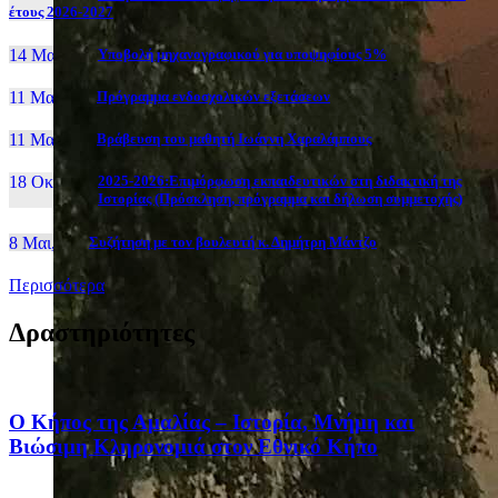
έτους 2026-2027
14 Μαι, 26
Yποβολή μηχανογραφικού για υποψηφίους 5%
11 Μαι, 26
Πρόγραμμα ενδοσχολικών εξετάσεων
11 Μαι, 26
Βράβευση του μαθητή Ιωάννη Χαραλάμπους
18 Οκτ, 25
2025-2026:Επιμόρφωση εκπαιδευτικών στη διδακτική της
Ιστορίας (Πρόσκληση, πρόγραμμα και δήλωση συμμετοχής)
8 Μαι, 26
Συζήτηση με τον βουλευτή κ. Δημήτρη Μάντζο
Περισσότερα
Δραστηριότητες
Ο Κήπος της Αμαλίας – Ιστορία, Μνήμη και
Βιώσιμη Κληρονομιά στον Εθνικό Κήπο