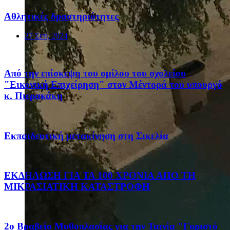
Αθλητικές δραστηριότητες
27 Σεπ, 2024
Από την επίσκεψη του ομίλου του σχολείου
"Εικονική Επιχείρηση" στον Μέντορά του υπουργό
κ. Πιερακάκη
Eκπαιδευτική μετακίνηση στη Σικελία
ΕΚΔΗΛΩΣΗ ΓΙΑ ΤΑ 100 ΧΡΟΝΙΑ ΑΠΟ ΤΗ
ΜΙΚΡΑΣΙΑΤΙΚΗ ΚΑΤΑΣΤΡΟΦΗ
2ο Βραβείο Μυθοπλασίας για την Ταινία "Γυριστό