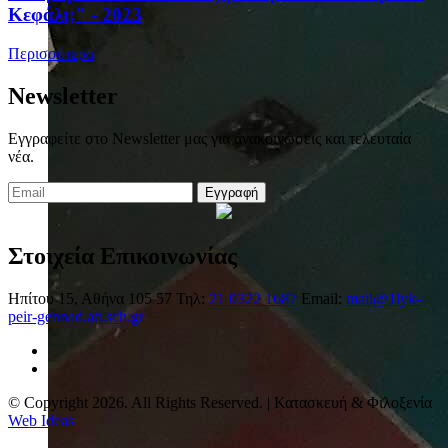
Κεφάλι;" - 2023
Περισσότερα
Newsletter
Εγγραφείτε στο Newsletter μας για ανακοινώσεις και τελευταία
νέα.
Εγγραφή
Στοιχεία Επικοινωνίας
Ηπίτου 15, Αθήνα 105 57
Τηλ:
21 0322 1687
Email:
mail@1lyk-
peir-gennad.att.sch.gr
© Copyright 2026. All Rights Reserved. | Κατασκευή & Φιλοξενία
Web Ideas