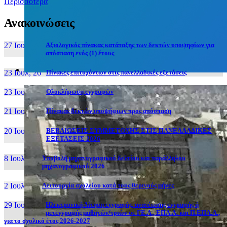
Περισσότερα
Ανακοινώσεις
27 Ιουν, 26
Αξιολογικός πίνακας κατάταξης των δεκτών υποψηφίων για
απόσπαση ενός (1) έτους
23 Ιουλ, 26
Πίνακες επιτυχόντων στις πανελλαδικές εξετάσεις
23 Ιουλ, 26
Ολοκλήρωση εγγραφών
21 Ιουλ, 26
Πίνακας δεκτών υποψήφιων προς απόσπαση
20 Ιουλ, 26
ΒΕΒΑΙΩΣΕΙΣ ΣΥΜΜΕΤΟΧΗΣ ΣΤΙΣ ΠΑΝΕΛΛΑΔΙΚΕΣ
ΕΞΕΤΑΣΕΙΣ 2026
8 Ιουλ, 26
Υποβολή μηχανογραφικού δελτίου και παράλληλου
μηχανογραφικού 2026
2 Ιουλ, 26
Λειτουργία σχολείου κατά τους θερινούς μήνες
29 Ιουν, 26
Ηλεκτρονική Αίτηση εγγραφής, ανανέωσης εγγραφής ή
μετεγγραφής μαθητών/τριών σε ΓΕ.Λ., ΕΠΑ.Λ. και Π.ΕΠΑ.Λ.,
για το σχολικό έτος 2026-2027