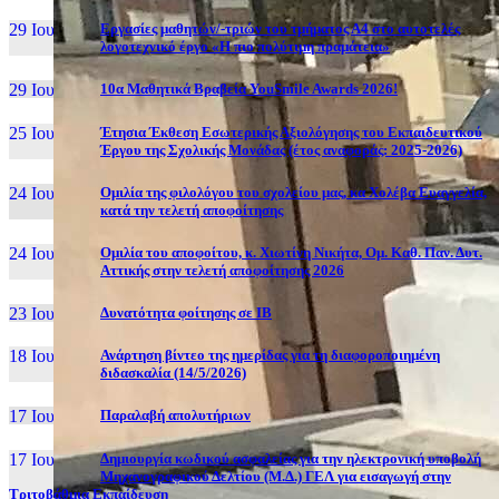
29 Ιουν, 26
Εργασίες μαθητών/-τριών του τμήματος Α4 στο αυτοτελές
λογοτεχνικό έργο «Η πιο πολύτιμη πραμάτεια»
29 Ιουν, 26
10α Μαθητικά Βραβεία YouSmile Awards 2026!
25 Ιουν, 26
Έτησια Έκθεση Εσωτερικής Αξιολόγησης του Εκπαιδευτικού
Έργου της Σχολικής Μονάδας (έτος αναφοράς: 2025-2026)
24 Ιουν, 26
Ομιλία της φιλολόγου του σχολείου μας, κα Χολέβα Ευαγγελία,
κατά την τελετή αποφοίτησης
24 Ιουν, 26
Ομιλία του αποφοίτου, κ. Χιωτίνη Νικήτα, Ομ. Καθ. Παν. Δυτ.
Αττικής στην τελετή αποφοίτησης 2026
23 Ιουν, 26
Δυνατότητα φοίτησης σε ΙΒ
18 Ιουν, 26
Ανάρτηση βίντεο της ημερίδας για τη διαφοροποιημένη
διδασκαλία (14/5/2026)
17 Ιουν, 26
Παραλαβή απολυτήριων
17 Ιουν, 26
Δημιουργία κωδικού ασφαλείας για την ηλεκτρονική υποβολή
Μηχανογραφικού Δελτίου (Μ.Δ.) ΓΕΛ για εισαγωγή στην
Τριτοβάθμια Εκπαίδευση