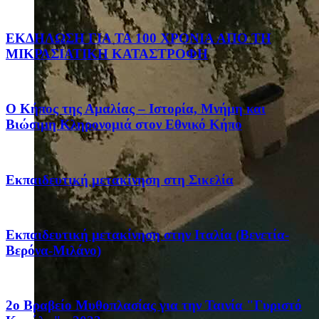
ΕΚΔΗΛΩΣΗ ΓΙΑ ΤΑ 100 ΧΡΟΝΙΑ ΑΠΟ ΤΗ
ΜΙΚΡΑΣΙΑΤΙΚΗ ΚΑΤΑΣΤΡΟΦΗ
Ο Κήπος της Αμαλίας – Ιστορία, Μνήμη και
Βιώσιμη Κληρονομιά στον Εθνικό Κήπο
Eκπαιδευτική μετακίνηση στη Σικελία
Eκπαιδευτική μετακίνηση στην Ιταλία (Βενετία-
Βερόνα-Μιλάνο)
2ο Βραβείο Μυθοπλασίας για την Ταινία "Γυριστό