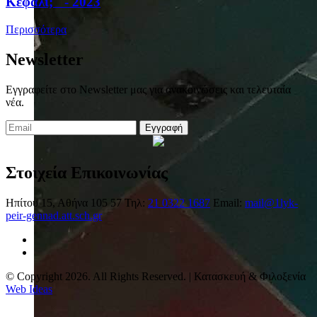
Κεφάλι;" - 2023
Περισσότερα
Newsletter
Εγγραφείτε στο Newsletter μας για ανακοινώσεις και τελευταία
νέα.
Εγγραφή
Στοιχεία Επικοινωνίας
Ηπίτου 15, Αθήνα 105 57
Τηλ:
21 0322 1687
Email:
mail@1lyk-
peir-gennad.att.sch.gr
© Copyright 2026. All Rights Reserved. | Κατασκευή & Φιλοξενία
Web Ideas