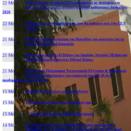
22 Μαι, 26
Πανελλαδικές εξετάσεις ΓΕΛ υποψηφίων με αναπηρία και
ειδικές εκπαιδευτικές ανάγκες ή ειδικές μαθησιακές δυσκολίες
2026
22 Μαι, 26
Οδηγίες προς τους μαθητές μας που θα γράψουν στο 14ο ΓΕΛ
Αθηνών
21 Μαι, 26
Επιτυχής πραγματοποίηση της Ημερίδας του σχολείου για τη
Διαφοροποιημένη Διδασκαλία
21 Μαι, 26
Καινοτόμος δράση «Ο Κήπος της Αμαλίας: Ιστορία, Μνήμη και
Βιώσιμη Κληρονομιά στον Εθνικό Κήπο»
21 Μαι, 26
Οδηγίες και Πρόγραμμα Υγειονομικής Εξέτασης & Πρακτικής
Δοκιμασίας Υποψηφίων για εισαγωγή στα Τ.Ε.Φ.Α.Α.,
ακαδημαϊκού έτους 2026-27
15 Μαι, 26
Πίνακας επιτυχόντων και επιλαχόντων
15 Μαι, 26
Εξεταστικά κέντρα για τους μαθητές μας
15 Μαι, 2026
Νέα ιστοσελίδα του Ομίλου Ρητορικής
14 Μαι, 26
Διευθύνσεις για την υγειονομική εξέταση και πρακτική
δοκιμασία των υποψηφίων για εισαγωγή στα ΤΕΦΑΑ ακαδ.