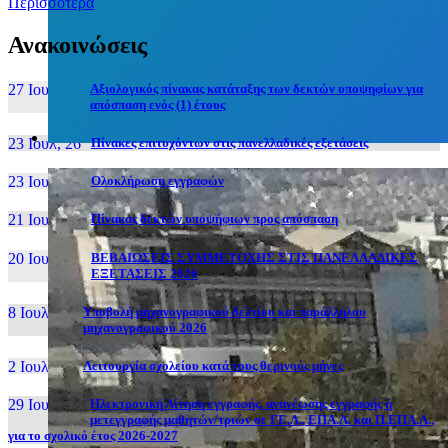
Περισσότερα
Ανακοινώσεις
27 Ιουν, 26
Αξιολογικός πίνακας κατάταξης των δεκτών υποψηφίων για
απόσπαση ενός (1) έτους
23 Ιουλ, 26
Πίνακες επιτυχόντων στις πανελλαδικές εξετάσεις
23 Ιουλ, 26
Ολοκλήρωση εγγραφών
21 Ιουλ, 26
Πίνακας δεκτών υποψήφιων προς απόσπαση
20 Ιουλ, 26
ΒΕΒΑΙΩΣΕΙΣ ΣΥΜΜΕΤΟΧΗΣ ΣΤΙΣ ΠΑΝΕΛΛΑΔΙΚΕΣ
ΕΞΕΤΑΣΕΙΣ 2026
8 Ιουλ, 26
Υποβολή μηχανογραφικού δελτίου και παράλληλου
μηχανογραφικού 2026
2 Ιουλ, 26
Λειτουργία σχολείου κατά τους θερινούς μήνες
29 Ιουν, 26
Ηλεκτρονική Αίτηση εγγραφής, ανανέωσης εγγραφής ή
μετεγγραφής μαθητών/τριών σε ΓΕ.Λ., ΕΠΑ.Λ. και Π.ΕΠΑ.Λ.,
για το σχολικό έτος 2026-2027