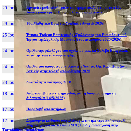
29 Ιουν, 26
Εργασίες μαθητών/-τριών του τμήματος Α4 στο αυτοτελές
λογοτεχνικό έργο «Η πιο πολύτιμη πραμάτεια»
29 Ιουν, 26
10α Μαθητικά Βραβεία YouSmile Awards 2026!
25 Ιουν, 26
Έτησια Έκθεση Εσωτερικής Αξιολόγησης του Εκπαιδευτικού
Έργου της Σχολικής Μονάδας (έτος αναφοράς: 2025-2026)
24 Ιουν, 26
Ομιλία της φιλολόγου του σχολείου μας, κα Χολέβα Ευαγγελία,
κατά την τελετή αποφοίτησης
24 Ιουν, 26
Ομιλία του αποφοίτου, κ. Χιωτίνη Νικήτα, Ομ. Καθ. Παν. Δυτ.
Αττικής στην τελετή αποφοίτησης 2026
23 Ιουν, 26
Δυνατότητα φοίτησης σε ΙΒ
18 Ιουν, 26
Ανάρτηση βίντεο της ημερίδας για τη διαφοροποιημένη
διδασκαλία (14/5/2026)
17 Ιουν, 26
Παραλαβή απολυτήριων
17 Ιουν, 26
Δημιουργία κωδικού ασφαλείας για την ηλεκτρονική υποβολή
Μηχανογραφικού Δελτίου (Μ.Δ.) ΓΕΛ για εισαγωγή στην
Τριτοβάθμια Εκπαίδευση