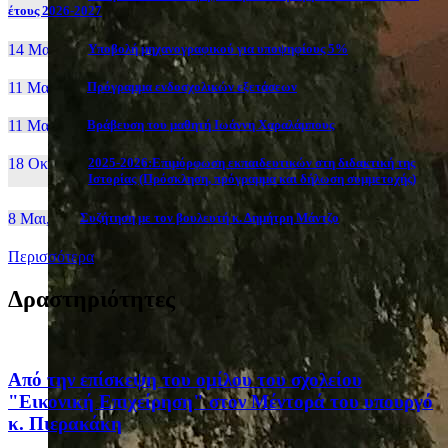
έτους 2026-2027
14 Μαι, 26
Yποβολή μηχανογραφικού για υποψηφίους 5%
11 Μαι, 26
Πρόγραμμα ενδοσχολικών εξετάσεων
11 Μαι, 26
Βράβευση του μαθητή Ιωάννη Χαραλάμπους
18 Οκτ, 25
2025-2026:Επιμόρφωση εκπαιδευτικών στη διδακτική της
Ιστορίας (Πρόσκληση, πρόγραμμα και δήλωση συμμετοχής)
8 Μαι, 26
Συζήτηση με τον βουλευτή κ. Δημήτρη Μάντζο
Περισσότερα
Δραστηριότητες
Από την επίσκεψη του ομίλου του σχολείου
"Εικονική Επιχείρηση" στον Μέντορά του υπουργό
κ. Πιερακάκη