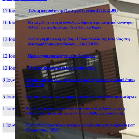
17 Ιουν, 26
Τελετή αποφοίτησης (Τρίτη 23 Ιουνίου 2026, 21.00)
16 Ιουν, 26
Με μεγάλη επιτυχία ολοκληρώθηκε η περιπατητική ξενάγηση
«Ο Κήπος της Αμαλίας» στον Εθνικό Κήπο
13 Ιουν, 26
Ανάρτηση βίντεο ημερίδας «Η διδασκαλία της Ιστορίας στη
δευτεροβάθμια εκπαίδευση» (16/5/2026)
12 Ιουν, 26
Πρόγραμμα επαναληπτικών εξετάσεων
12 Ιουν, 26
Εξεταστικά κέντρα ειδικών μαθημάτων
8 Ιουν, 26
Παρουσίαση ομίλων και (καινοτόμων) δράσεων σχολικού έτους
2025-2026
5 Ιουν, 26
Εξέταση ατόμων με αναπηρία και ειδικές εκπαιδευτικές ανάγκες
1 Ιουν, 26
Αξιολόγηση συμμετεχόντων στην καινοτόμα δράση για τη
διδασκαλία της Ιστορίας στη δευτεροβάθμια εκπαίδευση
1 Ιουν, 26
Πανελλήνια πρωτιά και ρεκόρ ανακύκλωσης για το σχολείο μας:
Προορισμός... NBA!