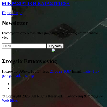
ΜΙΚΡΑΣΙΑΤΙΚΗ ΚΑΤΑΣΤΡΟΦΗ
Περισσότερα
Newsletter
Εγγραφείτε στο Newsletter μας για ανακοινώσεις και τελευταία
νέα.
Εγγραφή
Στοιχεία Επικοινωνίας
Ηπίτου 15, Αθήνα 105 57
Τηλ:
21 0322 1687
Email:
mail@1lyk-
peir-gennad.att.sch.gr
© Copyright 2026. All Rights Reserved. | Κατασκευή & Φιλοξενία
Web Ideas