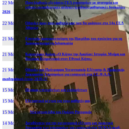
22 Μαι, 26
Πανελλαδικές εξετάσεις ΓΕΛ υποψηφίων με αναπηρία και
ειδικές εκπαιδευτικές ανάγκες ή ειδικές μαθησιακές δυσκολίες
2026
22 Μαι, 26
Οδηγίες προς τους μαθητές μας που θα γράψουν στο 14ο ΓΕΛ
Αθηνών
21 Μαι, 26
Επιτυχής πραγματοποίηση της Ημερίδας του σχολείου για τη
Διαφοροποιημένη Διδασκαλία
21 Μαι, 26
Καινοτόμος δράση «Ο Κήπος της Αμαλίας: Ιστορία, Μνήμη και
Βιώσιμη Κληρονομιά στον Εθνικό Κήπο»
21 Μαι, 26
Οδηγίες και Πρόγραμμα Υγειονομικής Εξέτασης & Πρακτικής
Δοκιμασίας Υποψηφίων για εισαγωγή στα Τ.Ε.Φ.Α.Α.,
ακαδημαϊκού έτους 2026-27
15 Μαι, 26
Πίνακας επιτυχόντων και επιλαχόντων
15 Μαι, 26
Εξεταστικά κέντρα για τους μαθητές μας
15 Μαι, 2026
Νέα ιστοσελίδα του Ομίλου Ρητορικής
14 Μαι, 26
Διευθύνσεις για την υγειονομική εξέταση και πρακτική
δοκιμασία των υποψηφίων για εισαγωγή στα ΤΕΦΑΑ ακαδ.