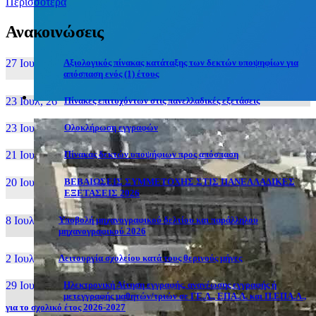
Περισσότερα
Ανακοινώσεις
27 Ιουν, 26
Αξιολογικός πίνακας κατάταξης των δεκτών υποψηφίων για
απόσπαση ενός (1) έτους
23 Ιουλ, 26
Πίνακες επιτυχόντων στις πανελλαδικές εξετάσεις
23 Ιουλ, 26
Ολοκλήρωση εγγραφών
21 Ιουλ, 26
Πίνακας δεκτών υποψήφιων προς απόσπαση
20 Ιουλ, 26
ΒΕΒΑΙΩΣΕΙΣ ΣΥΜΜΕΤΟΧΗΣ ΣΤΙΣ ΠΑΝΕΛΛΑΔΙΚΕΣ
ΕΞΕΤΑΣΕΙΣ 2026
8 Ιουλ, 26
Υποβολή μηχανογραφικού δελτίου και παράλληλου
μηχανογραφικού 2026
2 Ιουλ, 26
Λειτουργία σχολείου κατά τους θερινούς μήνες
29 Ιουν, 26
Ηλεκτρονική Αίτηση εγγραφής, ανανέωσης εγγραφής ή
μετεγγραφής μαθητών/τριών σε ΓΕ.Λ., ΕΠΑ.Λ. και Π.ΕΠΑ.Λ.,
για το σχολικό έτος 2026-2027