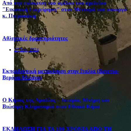
Από την επίσκεψη του ομίλου του σχολείου
"Εικονική Επιχείρηση" στον Μέντορά του υπουργό
κ. Πιερακάκη
Αθλητικές δραστηριότητες
27 Σεπ, 2024
Eκπαιδευτική μετακίνηση στην Ιταλία (Βενετία-
Βερόνα-Μιλάνο)
Ο Κήπος της Αμαλίας – Ιστορία, Μνήμη και
Βιώσιμη Κληρονομιά στον Εθνικό Κήπο
ΕΚΔΗΛΩΣΗ ΓΙΑ ΤΑ 100 ΧΡΟΝΙΑ ΑΠΟ ΤΗ