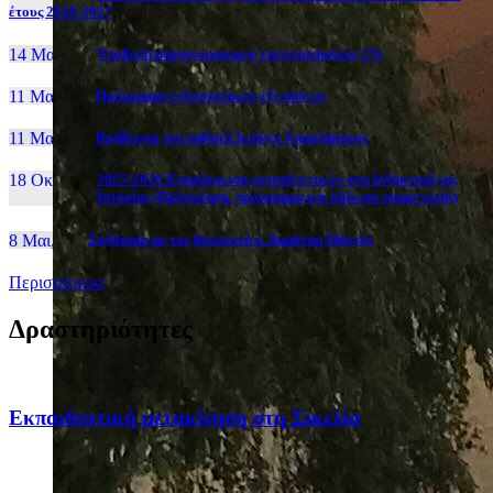
έτους 2026-2027
14 Μαι, 26
Yποβολή μηχανογραφικού για υποψηφίους 5%
11 Μαι, 26
Πρόγραμμα ενδοσχολικών εξετάσεων
11 Μαι, 26
Βράβευση του μαθητή Ιωάννη Χαραλάμπους
18 Οκτ, 25
2025-2026:Επιμόρφωση εκπαιδευτικών στη διδακτική της
Ιστορίας (Πρόσκληση, πρόγραμμα και δήλωση συμμετοχής)
8 Μαι, 26
Συζήτηση με τον βουλευτή κ. Δημήτρη Μάντζο
Περισσότερα
Δραστηριότητες
Eκπαιδευτική μετακίνηση στη Σικελία