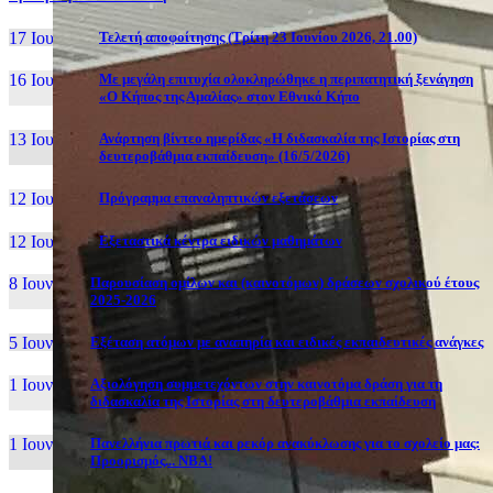
17 Ιουν, 26
Τελετή αποφοίτησης (Τρίτη 23 Ιουνίου 2026, 21.00)
16 Ιουν, 26
Με μεγάλη επιτυχία ολοκληρώθηκε η περιπατητική ξενάγηση
«Ο Κήπος της Αμαλίας» στον Εθνικό Κήπο
13 Ιουν, 26
Ανάρτηση βίντεο ημερίδας «Η διδασκαλία της Ιστορίας στη
δευτεροβάθμια εκπαίδευση» (16/5/2026)
12 Ιουν, 26
Πρόγραμμα επαναληπτικών εξετάσεων
12 Ιουν, 26
Εξεταστικά κέντρα ειδικών μαθημάτων
8 Ιουν, 26
Παρουσίαση ομίλων και (καινοτόμων) δράσεων σχολικού έτους
2025-2026
5 Ιουν, 26
Εξέταση ατόμων με αναπηρία και ειδικές εκπαιδευτικές ανάγκες
1 Ιουν, 26
Αξιολόγηση συμμετεχόντων στην καινοτόμα δράση για τη
διδασκαλία της Ιστορίας στη δευτεροβάθμια εκπαίδευση
1 Ιουν, 26
Πανελλήνια πρωτιά και ρεκόρ ανακύκλωσης για το σχολείο μας:
Προορισμός... NBA!