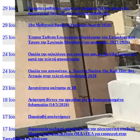
29 Ιουν, 26
Εργασίες μαθητών/-τριών του τμήματος Α4 στο αυτοτελές
λογοτεχνικό έργο «Η πιο πολύτιμη πραμάτεια»
29 Ιουν, 26
10α Μαθητικά Βραβεία YouSmile Awards 2026!
25 Ιουν, 26
Έτησια Έκθεση Εσωτερικής Αξιολόγησης του Εκπαιδευτικού
Έργου της Σχολικής Μονάδας (έτος αναφοράς: 2025-2026)
24 Ιουν, 26
Ομιλία της φιλολόγου του σχολείου μας, κα Χολέβα Ευαγγελία,
κατά την τελετή αποφοίτησης
24 Ιουν, 26
Ομιλία του αποφοίτου, κ. Χιωτίνη Νικήτα, Ομ. Καθ. Παν. Δυτ.
Αττικής στην τελετή αποφοίτησης 2026
23 Ιουν, 26
Δυνατότητα φοίτησης σε ΙΒ
18 Ιουν, 26
Ανάρτηση βίντεο της ημερίδας για τη διαφοροποιημένη
διδασκαλία (14/5/2026)
17 Ιουν, 26
Παραλαβή απολυτήριων
17 Ιουν, 26
Δημιουργία κωδικού ασφαλείας για την ηλεκτρονική υποβολή
Μηχανογραφικού Δελτίου (Μ.Δ.) ΓΕΛ για εισαγωγή στην
Τριτοβάθμια Εκπαίδευση