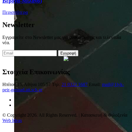
Βερόνα-Μιλάνο)
Περισσότερα
Newsletter
Εγγραφείτε στο Newsletter μας για ανακοινώσεις και τελευταία
νέα.
Εγγραφή
Στοιχεία Επικοινωνίας
Ηπίτου 15, Αθήνα 105 57
Τηλ:
21 0322 1687
Email:
mail@1lyk-
peir-gennad.att.sch.gr
© Copyright 2026. All Rights Reserved. | Κατασκευή & Φιλοξενία
Web Ideas