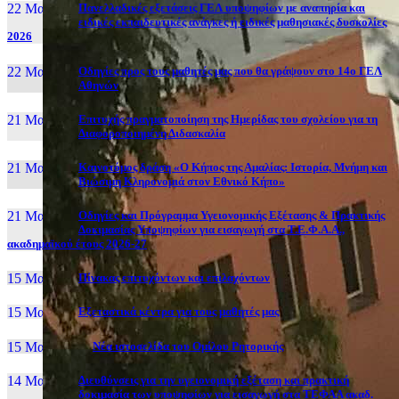
22 Μαι, 26
Πανελλαδικές εξετάσεις ΓΕΛ υποψηφίων με αναπηρία και
ειδικές εκπαιδευτικές ανάγκες ή ειδικές μαθησιακές δυσκολίες
2026
22 Μαι, 26
Οδηγίες προς τους μαθητές μας που θα γράψουν στο 14ο ΓΕΛ
Αθηνών
21 Μαι, 26
Επιτυχής πραγματοποίηση της Ημερίδας του σχολείου για τη
Διαφοροποιημένη Διδασκαλία
21 Μαι, 26
Καινοτόμος δράση «Ο Κήπος της Αμαλίας: Ιστορία, Μνήμη και
Βιώσιμη Κληρονομιά στον Εθνικό Κήπο»
21 Μαι, 26
Οδηγίες και Πρόγραμμα Υγειονομικής Εξέτασης & Πρακτικής
Δοκιμασίας Υποψηφίων για εισαγωγή στα Τ.Ε.Φ.Α.Α.,
ακαδημαϊκού έτους 2026-27
15 Μαι, 26
Πίνακας επιτυχόντων και επιλαχόντων
15 Μαι, 26
Εξεταστικά κέντρα για τους μαθητές μας
15 Μαι, 2026
Νέα ιστοσελίδα του Ομίλου Ρητορικής
14 Μαι, 26
Διευθύνσεις για την υγειονομική εξέταση και πρακτική
δοκιμασία των υποψηφίων για εισαγωγή στα ΤΕΦΑΑ ακαδ.