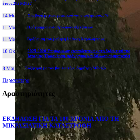
έτους 2026-2027
14 Μαι, 26
Yποβολή μηχανογραφικού για υποψηφίους 5%
11 Μαι, 26
Πρόγραμμα ενδοσχολικών εξετάσεων
11 Μαι, 26
Βράβευση του μαθητή Ιωάννη Χαραλάμπους
18 Οκτ, 25
2025-2026:Επιμόρφωση εκπαιδευτικών στη διδακτική της
Ιστορίας (Πρόσκληση, πρόγραμμα και δήλωση συμμετοχής)
8 Μαι, 26
Συζήτηση με τον βουλευτή κ. Δημήτρη Μάντζο
Περισσότερα
Δραστηριότητες
ΕΚΔΗΛΩΣΗ ΓΙΑ ΤΑ 100 ΧΡΟΝΙΑ ΑΠΟ ΤΗ
ΜΙΚΡΑΣΙΑΤΙΚΗ ΚΑΤΑΣΤΡΟΦΗ