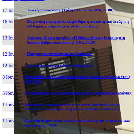
17 Ιουν, 26
Τελετή αποφοίτησης (Τρίτη 23 Ιουνίου 2026, 21.00)
16 Ιουν, 26
Με μεγάλη επιτυχία ολοκληρώθηκε η περιπατητική ξενάγηση
«Ο Κήπος της Αμαλίας» στον Εθνικό Κήπο
13 Ιουν, 26
Ανάρτηση βίντεο ημερίδας «Η διδασκαλία της Ιστορίας στη
δευτεροβάθμια εκπαίδευση» (16/5/2026)
12 Ιουν, 26
Πρόγραμμα επαναληπτικών εξετάσεων
12 Ιουν, 26
Εξεταστικά κέντρα ειδικών μαθημάτων
8 Ιουν, 26
Παρουσίαση ομίλων και (καινοτόμων) δράσεων σχολικού έτους
2025-2026
5 Ιουν, 26
Εξέταση ατόμων με αναπηρία και ειδικές εκπαιδευτικές ανάγκες
1 Ιουν, 26
Αξιολόγηση συμμετεχόντων στην καινοτόμα δράση για τη
διδασκαλία της Ιστορίας στη δευτεροβάθμια εκπαίδευση
1 Ιουν, 26
Πανελλήνια πρωτιά και ρεκόρ ανακύκλωσης για το σχολείο μας:
Προορισμός... NBA!