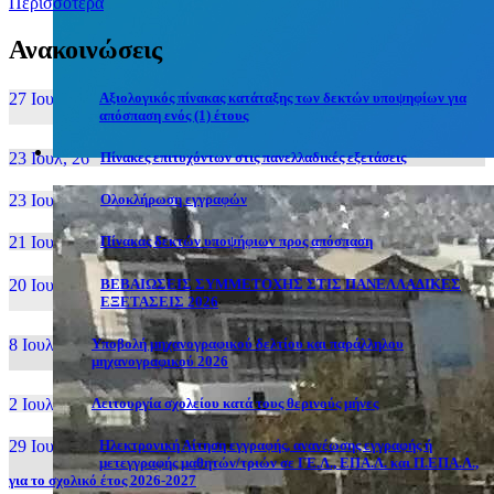
Περισσότερα
Ανακοινώσεις
27 Ιουν, 26
Αξιολογικός πίνακας κατάταξης των δεκτών υποψηφίων για
απόσπαση ενός (1) έτους
23 Ιουλ, 26
Πίνακες επιτυχόντων στις πανελλαδικές εξετάσεις
23 Ιουλ, 26
Ολοκλήρωση εγγραφών
21 Ιουλ, 26
Πίνακας δεκτών υποψήφιων προς απόσπαση
20 Ιουλ, 26
ΒΕΒΑΙΩΣΕΙΣ ΣΥΜΜΕΤΟΧΗΣ ΣΤΙΣ ΠΑΝΕΛΛΑΔΙΚΕΣ
ΕΞΕΤΑΣΕΙΣ 2026
8 Ιουλ, 26
Υποβολή μηχανογραφικού δελτίου και παράλληλου
μηχανογραφικού 2026
2 Ιουλ, 26
Λειτουργία σχολείου κατά τους θερινούς μήνες
29 Ιουν, 26
Ηλεκτρονική Αίτηση εγγραφής, ανανέωσης εγγραφής ή
μετεγγραφής μαθητών/τριών σε ΓΕ.Λ., ΕΠΑ.Λ. και Π.ΕΠΑ.Λ.,
για το σχολικό έτος 2026-2027