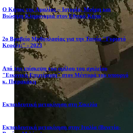
Ο Κήπος της Αμαλίας – Ιστορία, Μνήμη και
Βιώσιμη Κληρονομιά στον Εθνικό Κήπο
2ο Βραβείο Μυθοπλασίας για την Ταινία "Γυριστό
Κεφάλι;" - 2023
Από την επίσκεψη του ομίλου του σχολείου
"Εικονική Επιχείρηση" στον Μέντορά του υπουργό
κ. Πιερακάκη
Eκπαιδευτική μετακίνηση στη Σικελία
Eκπαιδευτική μετακίνηση στην Ιταλία (Βενετία-