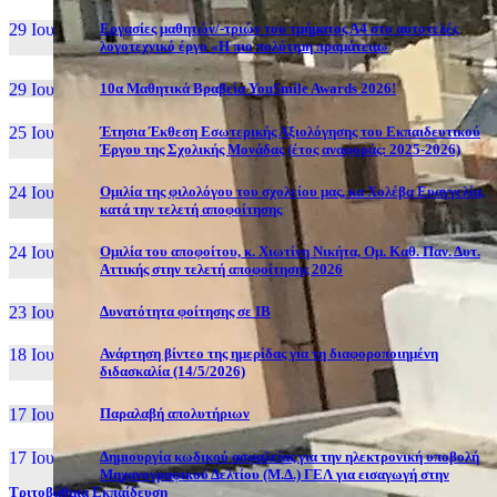
29 Ιουν, 26
Εργασίες μαθητών/-τριών του τμήματος Α4 στο αυτοτελές
λογοτεχνικό έργο «Η πιο πολύτιμη πραμάτεια»
29 Ιουν, 26
10α Μαθητικά Βραβεία YouSmile Awards 2026!
25 Ιουν, 26
Έτησια Έκθεση Εσωτερικής Αξιολόγησης του Εκπαιδευτικού
Έργου της Σχολικής Μονάδας (έτος αναφοράς: 2025-2026)
24 Ιουν, 26
Ομιλία της φιλολόγου του σχολείου μας, κα Χολέβα Ευαγγελία,
κατά την τελετή αποφοίτησης
24 Ιουν, 26
Ομιλία του αποφοίτου, κ. Χιωτίνη Νικήτα, Ομ. Καθ. Παν. Δυτ.
Αττικής στην τελετή αποφοίτησης 2026
23 Ιουν, 26
Δυνατότητα φοίτησης σε ΙΒ
18 Ιουν, 26
Ανάρτηση βίντεο της ημερίδας για τη διαφοροποιημένη
διδασκαλία (14/5/2026)
17 Ιουν, 26
Παραλαβή απολυτήριων
17 Ιουν, 26
Δημιουργία κωδικού ασφαλείας για την ηλεκτρονική υποβολή
Μηχανογραφικού Δελτίου (Μ.Δ.) ΓΕΛ για εισαγωγή στην
Τριτοβάθμια Εκπαίδευση