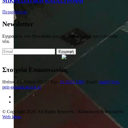
ΜΙΚΡΑΣΙΑΤΙΚΗ ΚΑΤΑΣΤΡΟΦΗ
Περισσότερα
Newsletter
Εγγραφείτε στο Newsletter μας για ανακοινώσεις και τελευταία
νέα.
Εγγραφή
Στοιχεία Επικοινωνίας
Ηπίτου 15, Αθήνα 105 57
Τηλ:
21 0322 1687
Email:
mail@1lyk-
peir-gennad.att.sch.gr
© Copyright 2026. All Rights Reserved. | Κατασκευή & Φιλοξενία
Web Ideas