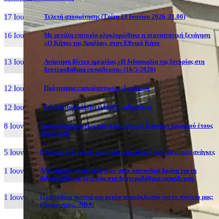
17 Ιουν, 26
Τελετή αποφοίτησης (Τρίτη 23 Ιουνίου 2026, 21.00)
16 Ιουν, 26
Με μεγάλη επιτυχία ολοκληρώθηκε η περιπατητική ξενάγηση
«Ο Κήπος της Αμαλίας» στον Εθνικό Κήπο
13 Ιουν, 26
Ανάρτηση βίντεο ημερίδας «Η διδασκαλία της Ιστορίας στη
δευτεροβάθμια εκπαίδευση» (16/5/2026)
12 Ιουν, 26
Πρόγραμμα επαναληπτικών εξετάσεων
12 Ιουν, 26
Εξεταστικά κέντρα ειδικών μαθημάτων
8 Ιουν, 26
Παρουσίαση ομίλων και (καινοτόμων) δράσεων σχολικού έτους
2025-2026
5 Ιουν, 26
Εξέταση ατόμων με αναπηρία και ειδικές εκπαιδευτικές ανάγκες
1 Ιουν, 26
Αξιολόγηση συμμετεχόντων στην καινοτόμα δράση για τη
διδασκαλία της Ιστορίας στη δευτεροβάθμια εκπαίδευση
1 Ιουν, 26
Πανελλήνια πρωτιά και ρεκόρ ανακύκλωσης για το σχολείο μας:
Προορισμός... NBA!