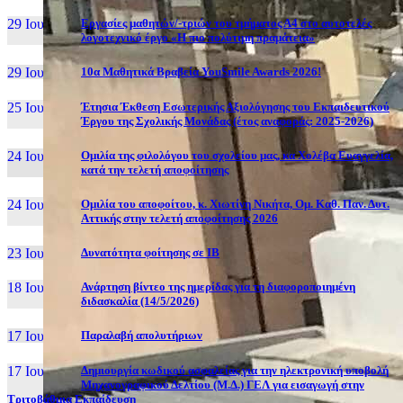
29 Ιουν, 26
Εργασίες μαθητών/-τριών του τμήματος Α4 στο αυτοτελές
λογοτεχνικό έργο «Η πιο πολύτιμη πραμάτεια»
29 Ιουν, 26
10α Μαθητικά Βραβεία YouSmile Awards 2026!
25 Ιουν, 26
Έτησια Έκθεση Εσωτερικής Αξιολόγησης του Εκπαιδευτικού
Έργου της Σχολικής Μονάδας (έτος αναφοράς: 2025-2026)
24 Ιουν, 26
Ομιλία της φιλολόγου του σχολείου μας, κα Χολέβα Ευαγγελία,
κατά την τελετή αποφοίτησης
24 Ιουν, 26
Ομιλία του αποφοίτου, κ. Χιωτίνη Νικήτα, Ομ. Καθ. Παν. Δυτ.
Αττικής στην τελετή αποφοίτησης 2026
23 Ιουν, 26
Δυνατότητα φοίτησης σε ΙΒ
18 Ιουν, 26
Ανάρτηση βίντεο της ημερίδας για τη διαφοροποιημένη
διδασκαλία (14/5/2026)
17 Ιουν, 26
Παραλαβή απολυτήριων
17 Ιουν, 26
Δημιουργία κωδικού ασφαλείας για την ηλεκτρονική υποβολή
Μηχανογραφικού Δελτίου (Μ.Δ.) ΓΕΛ για εισαγωγή στην
Τριτοβάθμια Εκπαίδευση