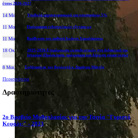
έτους 2026-2027
14 Μαι, 26
Yποβολή μηχανογραφικού για υποψηφίους 5%
11 Μαι, 26
Πρόγραμμα ενδοσχολικών εξετάσεων
11 Μαι, 26
Βράβευση του μαθητή Ιωάννη Χαραλάμπους
18 Οκτ, 25
2025-2026:Επιμόρφωση εκπαιδευτικών στη διδακτική της
Ιστορίας (Πρόσκληση, πρόγραμμα και δήλωση συμμετοχής)
8 Μαι, 26
Συζήτηση με τον βουλευτή κ. Δημήτρη Μάντζο
Περισσότερα
Δραστηριότητες
2ο Βραβείο Μυθοπλασίας για την Ταινία "Γυριστό
Κεφάλι;" - 2023