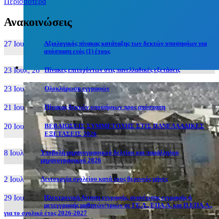
Περισσότερα
Ανακοινώσεις
27 Ιουν, 26
Αξιολογικός πίνακας κατάταξης των δεκτών υποψηφίων για
απόσπαση ενός (1) έτους
23 Ιουλ, 26
Πίνακες επιτυχόντων στις πανελλαδικές εξετάσεις
23 Ιουλ, 26
Ολοκλήρωση εγγραφών
21 Ιουλ, 26
Πίνακας δεκτών υποψήφιων προς απόσπαση
20 Ιουλ, 26
ΒΕΒΑΙΩΣΕΙΣ ΣΥΜΜΕΤΟΧΗΣ ΣΤΙΣ ΠΑΝΕΛΛΑΔΙΚΕΣ
ΕΞΕΤΑΣΕΙΣ 2026
8 Ιουλ, 26
Υποβολή μηχανογραφικού δελτίου και παράλληλου
μηχανογραφικού 2026
2 Ιουλ, 26
Λειτουργία σχολείου κατά τους θερινούς μήνες
29 Ιουν, 26
Ηλεκτρονική Αίτηση εγγραφής, ανανέωσης εγγραφής ή
μετεγγραφής μαθητών/τριών σε ΓΕ.Λ., ΕΠΑ.Λ. και Π.ΕΠΑ.Λ.,
για το σχολικό έτος 2026-2027