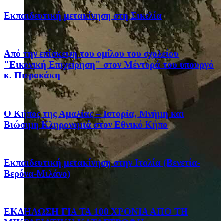
Eκπαιδευτική μετακίνηση στη Σικελία
Από την επίσκεψη του ομίλου του σχολείου
"Εικονική Επιχείρηση" στον Μέντορά του υπουργό
κ. Πιερακάκη
Ο Κήπος της Αμαλίας – Ιστορία, Μνήμη και
Βιώσιμη Κληρονομιά στον Εθνικό Κήπο
Eκπαιδευτική μετακίνηση στην Ιταλία (Βενετία-
Βερόνα-Μιλάνο)
ΕΚΔΗΛΩΣΗ ΓΙΑ ΤΑ 100 ΧΡΟΝΙΑ ΑΠΟ ΤΗ