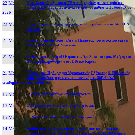
22 Μαι, 26
Πανελλαδικές εξετάσεις ΓΕΛ υποψηφίων με αναπηρία και
ειδικές εκπαιδευτικές ανάγκες ή ειδικές μαθησιακές δυσκολίες
2026
22 Μαι, 26
Οδηγίες προς τους μαθητές μας που θα γράψουν στο 14ο ΓΕΛ
Αθηνών
21 Μαι, 26
Επιτυχής πραγματοποίηση της Ημερίδας του σχολείου για τη
Διαφοροποιημένη Διδασκαλία
21 Μαι, 26
Καινοτόμος δράση «Ο Κήπος της Αμαλίας: Ιστορία, Μνήμη και
Βιώσιμη Κληρονομιά στον Εθνικό Κήπο»
21 Μαι, 26
Οδηγίες και Πρόγραμμα Υγειονομικής Εξέτασης & Πρακτικής
Δοκιμασίας Υποψηφίων για εισαγωγή στα Τ.Ε.Φ.Α.Α.,
ακαδημαϊκού έτους 2026-27
15 Μαι, 26
Πίνακας επιτυχόντων και επιλαχόντων
15 Μαι, 26
Εξεταστικά κέντρα για τους μαθητές μας
15 Μαι, 2026
Νέα ιστοσελίδα του Ομίλου Ρητορικής
14 Μαι, 26
Διευθύνσεις για την υγειονομική εξέταση και πρακτική
δοκιμασία των υποψηφίων για εισαγωγή στα ΤΕΦΑΑ ακαδ.