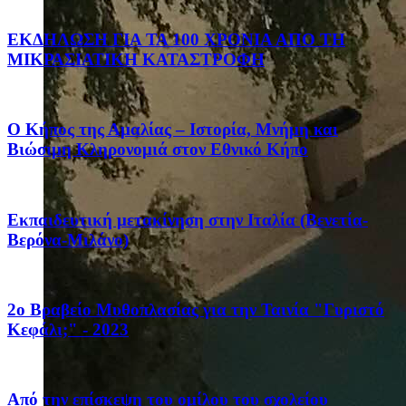
ΕΚΔΗΛΩΣΗ ΓΙΑ ΤΑ 100 ΧΡΟΝΙΑ ΑΠΟ ΤΗ
ΜΙΚΡΑΣΙΑΤΙΚΗ ΚΑΤΑΣΤΡΟΦΗ
Ο Κήπος της Αμαλίας – Ιστορία, Μνήμη και
Βιώσιμη Κληρονομιά στον Εθνικό Κήπο
Eκπαιδευτική μετακίνηση στην Ιταλία (Βενετία-
Βερόνα-Μιλάνο)
2ο Βραβείο Μυθοπλασίας για την Ταινία "Γυριστό
Κεφάλι;" - 2023
Από την επίσκεψη του ομίλου του σχολείου