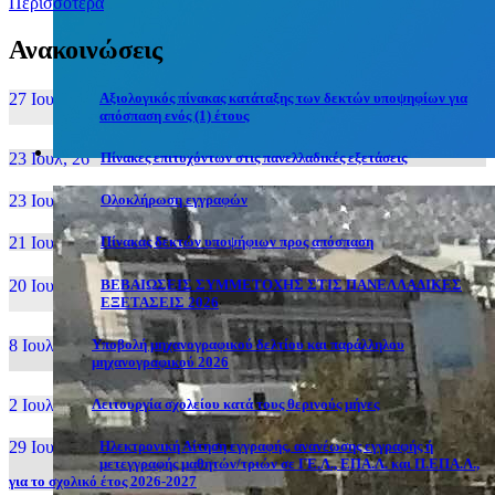
Περισσότερα
Ανακοινώσεις
27 Ιουν, 26
Αξιολογικός πίνακας κατάταξης των δεκτών υποψηφίων για
απόσπαση ενός (1) έτους
23 Ιουλ, 26
Πίνακες επιτυχόντων στις πανελλαδικές εξετάσεις
23 Ιουλ, 26
Ολοκλήρωση εγγραφών
21 Ιουλ, 26
Πίνακας δεκτών υποψήφιων προς απόσπαση
20 Ιουλ, 26
ΒΕΒΑΙΩΣΕΙΣ ΣΥΜΜΕΤΟΧΗΣ ΣΤΙΣ ΠΑΝΕΛΛΑΔΙΚΕΣ
ΕΞΕΤΑΣΕΙΣ 2026
8 Ιουλ, 26
Υποβολή μηχανογραφικού δελτίου και παράλληλου
μηχανογραφικού 2026
2 Ιουλ, 26
Λειτουργία σχολείου κατά τους θερινούς μήνες
29 Ιουν, 26
Ηλεκτρονική Αίτηση εγγραφής, ανανέωσης εγγραφής ή
μετεγγραφής μαθητών/τριών σε ΓΕ.Λ., ΕΠΑ.Λ. και Π.ΕΠΑ.Λ.,
για το σχολικό έτος 2026-2027