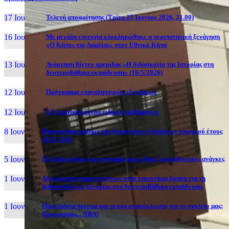
17 Ιουν, 26
Τελετή αποφοίτησης (Τρίτη 23 Ιουνίου 2026, 21.00)
16 Ιουν, 26
Με μεγάλη επιτυχία ολοκληρώθηκε η περιπατητική ξενάγηση
«Ο Κήπος της Αμαλίας» στον Εθνικό Κήπο
13 Ιουν, 26
Ανάρτηση βίντεο ημερίδας «Η διδασκαλία της Ιστορίας στη
δευτεροβάθμια εκπαίδευση» (16/5/2026)
12 Ιουν, 26
Πρόγραμμα επαναληπτικών εξετάσεων
12 Ιουν, 26
Εξεταστικά κέντρα ειδικών μαθημάτων
8 Ιουν, 26
Παρουσίαση ομίλων και (καινοτόμων) δράσεων σχολικού έτους
2025-2026
5 Ιουν, 26
Εξέταση ατόμων με αναπηρία και ειδικές εκπαιδευτικές ανάγκες
1 Ιουν, 26
Αξιολόγηση συμμετεχόντων στην καινοτόμα δράση για τη
διδασκαλία της Ιστορίας στη δευτεροβάθμια εκπαίδευση
1 Ιουν, 26
Πανελλήνια πρωτιά και ρεκόρ ανακύκλωσης για το σχολείο μας:
Προορισμός... NBA!