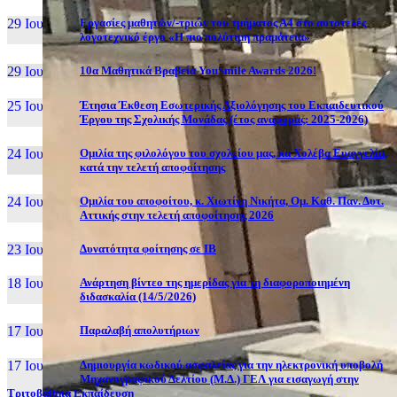
29 Ιουν, 26
Εργασίες μαθητών/-τριών του τμήματος Α4 στο αυτοτελές
λογοτεχνικό έργο «Η πιο πολύτιμη πραμάτεια»
29 Ιουν, 26
10α Μαθητικά Βραβεία YouSmile Awards 2026!
25 Ιουν, 26
Έτησια Έκθεση Εσωτερικής Αξιολόγησης του Εκπαιδευτικού
Έργου της Σχολικής Μονάδας (έτος αναφοράς: 2025-2026)
24 Ιουν, 26
Ομιλία της φιλολόγου του σχολείου μας, κα Χολέβα Ευαγγελία,
κατά την τελετή αποφοίτησης
24 Ιουν, 26
Ομιλία του αποφοίτου, κ. Χιωτίνη Νικήτα, Ομ. Καθ. Παν. Δυτ.
Αττικής στην τελετή αποφοίτησης 2026
23 Ιουν, 26
Δυνατότητα φοίτησης σε ΙΒ
18 Ιουν, 26
Ανάρτηση βίντεο της ημερίδας για τη διαφοροποιημένη
διδασκαλία (14/5/2026)
17 Ιουν, 26
Παραλαβή απολυτήριων
17 Ιουν, 26
Δημιουργία κωδικού ασφαλείας για την ηλεκτρονική υποβολή
Μηχανογραφικού Δελτίου (Μ.Δ.) ΓΕΛ για εισαγωγή στην
Τριτοβάθμια Εκπαίδευση