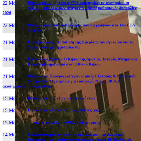
22 Μαι, 26
Πανελλαδικές εξετάσεις ΓΕΛ υποψηφίων με αναπηρία και
ειδικές εκπαιδευτικές ανάγκες ή ειδικές μαθησιακές δυσκολίες
2026
22 Μαι, 26
Οδηγίες προς τους μαθητές μας που θα γράψουν στο 14ο ΓΕΛ
Αθηνών
21 Μαι, 26
Επιτυχής πραγματοποίηση της Ημερίδας του σχολείου για τη
Διαφοροποιημένη Διδασκαλία
21 Μαι, 26
Καινοτόμος δράση «Ο Κήπος της Αμαλίας: Ιστορία, Μνήμη και
Βιώσιμη Κληρονομιά στον Εθνικό Κήπο»
21 Μαι, 26
Οδηγίες και Πρόγραμμα Υγειονομικής Εξέτασης & Πρακτικής
Δοκιμασίας Υποψηφίων για εισαγωγή στα Τ.Ε.Φ.Α.Α.,
ακαδημαϊκού έτους 2026-27
15 Μαι, 26
Πίνακας επιτυχόντων και επιλαχόντων
15 Μαι, 26
Εξεταστικά κέντρα για τους μαθητές μας
15 Μαι, 2026
Νέα ιστοσελίδα του Ομίλου Ρητορικής
14 Μαι, 26
Διευθύνσεις για την υγειονομική εξέταση και πρακτική
δοκιμασία των υποψηφίων για εισαγωγή στα ΤΕΦΑΑ ακαδ.