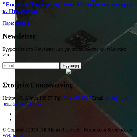
"Εικονική Επιχείρηση" στον Μέντορά του υπουργό
κ. Πιερακάκη
Περισσότερα
Newsletter
Εγγραφείτε στο Newsletter μας για ανακοινώσεις και τελευταία
νέα.
Εγγραφή
Στοιχεία Επικοινωνίας
Ηπίτου 15, Αθήνα 105 57
Τηλ:
21 0322 1687
Email:
mail@1lyk-
peir-gennad.att.sch.gr
© Copyright 2026. All Rights Reserved. | Κατασκευή & Φιλοξενία
Web Ideas