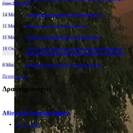
έτους 2026-2027
14 Μαι, 26
Yποβολή μηχανογραφικού για υποψηφίους 5%
11 Μαι, 26
Πρόγραμμα ενδοσχολικών εξετάσεων
11 Μαι, 26
Βράβευση του μαθητή Ιωάννη Χαραλάμπους
18 Οκτ, 25
2025-2026:Επιμόρφωση εκπαιδευτικών στη διδακτική της
Ιστορίας (Πρόσκληση, πρόγραμμα και δήλωση συμμετοχής)
8 Μαι, 26
Συζήτηση με τον βουλευτή κ. Δημήτρη Μάντζο
Περισσότερα
Δραστηριότητες
Αθλητικές δραστηριότητες
27 Σεπ, 2024