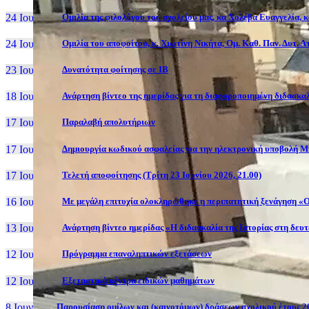
24 Ιουν, 26
Ομιλία της φιλολόγου του σχολείου μας, κα Χολέβα Ευαγγελία, 
24 Ιουν, 26
Ομιλία του αποφοίτου, κ. Χιωτίνη Νικήτα, Ομ. Καθ. Παν. Δυτ. 
23 Ιουν, 26
Δυνατότητα φοίτησης σε ΙΒ
18 Ιουν, 26
Ανάρτηση βίντεο της ημερίδας για τη διαφοροποιημένη διδασκαλ
17 Ιουν, 26
Παραλαβή απολυτήριων
17 Ιουν, 26
Δημιουργία κωδικού ασφαλείας για την ηλεκτρονική υποβολή Μ
17 Ιουν, 26
Τελετή αποφοίτησης (Τρίτη 23 Ιουνίου 2026, 21.00)
16 Ιουν, 26
Με μεγάλη επιτυχία ολοκληρώθηκε η περιπατητική ξενάγηση «Ο
13 Ιουν, 26
Ανάρτηση βίντεο ημερίδας «Η διδασκαλία της Ιστορίας στη δευ
12 Ιουν, 26
Πρόγραμμα επαναληπτικών εξετάσεων
12 Ιουν, 26
Εξεταστικά κέντρα ειδικών μαθημάτων
8 Ιουν, 26
Παρουσίαση ομίλων και (καινοτόμων) δράσεων σχολικού έτους 