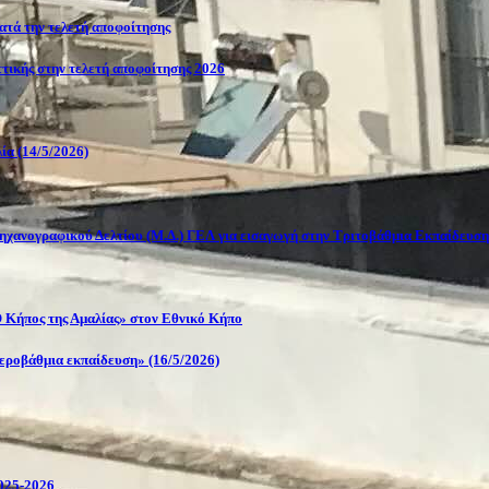
κατά την τελετή αποφοίτησης
Αττικής στην τελετή αποφοίτησης 2026
ία (14/5/2026)
ηχανογραφικού Δελτίου (Μ.Δ.) ΓΕΛ για εισαγωγή στην Τριτοβάθμια Εκπαίδευση
 Κήπος της Αμαλίας» στον Εθνικό Κήπο
τεροβάθμια εκπαίδευση» (16/5/2026)
2025-2026