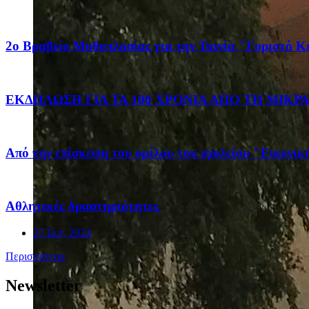
2ο Βραβείο Μυθοπλασίας για την Ταινία "Γυριστό Κε
ΕΚΔΗΛΩΣΗ ΓΙΑ ΤΑ 100 ΧΡΟΝΙΑ ΑΠΟ ΤΗ ΜΙΚ
Από την επίσκεψη του ομίλου του σχολείου "Εικονι
Αθλητικές δραστηριότητες
27 Σεπ, 2024
Περισσότερα
Newsletter