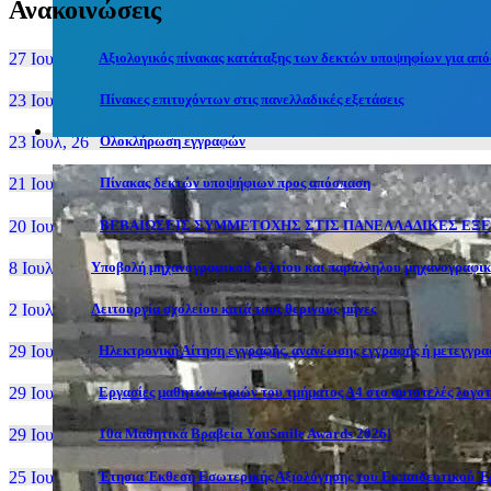
Ανακοινώσεις
27 Ιουν, 26
Αξιολογικός πίνακας κατάταξης των δεκτών υποψηφίων για απόσ
23 Ιουλ, 26
Πίνακες επιτυχόντων στις πανελλαδικές εξετάσεις
23 Ιουλ, 26
Ολοκλήρωση εγγραφών
21 Ιουλ, 26
Πίνακας δεκτών υποψήφιων προς απόσπαση
20 Ιουλ, 26
ΒΕΒΑΙΩΣΕΙΣ ΣΥΜΜΕΤΟΧΗΣ ΣΤΙΣ ΠΑΝΕΛΛΑΔΙΚΕΣ ΕΞΕΤ
8 Ιουλ, 26
Υποβολή μηχανογραφικού δελτίου και παράλληλου μηχανογραφι
2 Ιουλ, 26
Λειτουργία σχολείου κατά τους θερινούς μήνες
29 Ιουν, 26
Ηλεκτρονική Αίτηση εγγραφής, ανανέωσης εγγραφής ή μετεγγραφ
29 Ιουν, 26
Εργασίες μαθητών/-τριών του τμήματος Α4 στο αυτοτελές λογοτ
29 Ιουν, 26
10α Μαθητικά Βραβεία YouSmile Awards 2026!
25 Ιουν, 26
Έτησια Έκθεση Εσωτερικής Αξιολόγησης του Εκπαιδευτικού Έρ