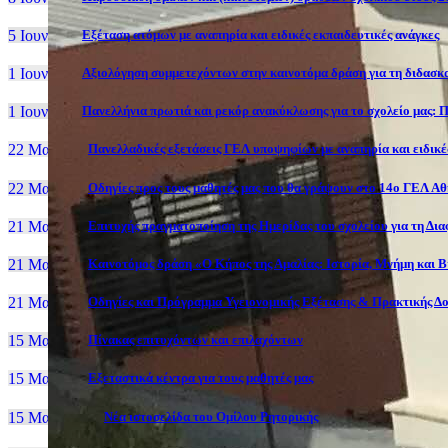
5 Ιουν, 26
Εξέταση ατόμων με αναπηρία και ειδικές εκπαιδευτικές ανάγκες
1 Ιουν, 26
Αξιολόγηση συμμετεχόντων στην καινοτόμα δράση για τη διδασκα
1 Ιουν, 26
Πανελλήνια πρωτιά και ρεκόρ ανακύκλωσης για το σχολείο μας: Π
22 Μαι, 26
Πανελλαδικές εξετάσεις ΓΕΛ υποψηφίων με αναπηρία και ειδικές
22 Μαι, 26
Οδηγίες προς τους μαθητές μας που θα γράψουν στο 14ο ΓΕΛ Α
21 Μαι, 26
Επιτυχής πραγματοποίηση της Ημερίδας του σχολείου για τη Δι
21 Μαι, 26
Καινοτόμος δράση «Ο Κήπος της Αμαλίας: Ιστορία, Μνήμη και 
21 Μαι, 26
Οδηγίες και Πρόγραμμα Υγειονομικής Εξέτασης & Πρακτικής Δο
15 Μαι, 26
Πίνακας επιτυχόντων και επιλαχόντων
15 Μαι, 26
Εξεταστικά κέντρα για τους μαθητές μας
15 Μαι, 2026
Νέα ιστοσελίδα του Ομίλου Ρητορικής