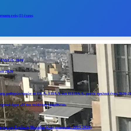
παση ενός (1) έτους
ΑΣΕΙΣ 2026
κού 2026
ής μαθητών/τριών σε ΓΕ.Λ., ΕΠΑ.Λ. και Π.ΕΠΑ.Λ., για το σχολικό έτος 2026-2
εχνικό έργο «Η πιο πολύτιμη πραμάτεια»
γου της Σχολικής Μονάδας (έτος αναφοράς: 2025-2026)