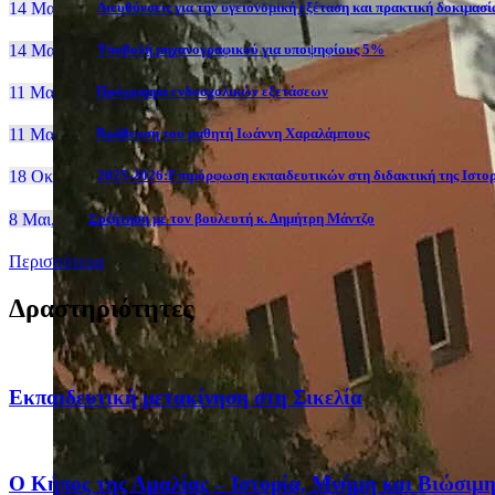
14 Μαι, 26
Διευθύνσεις για την υγειονομική εξέταση και πρακτική δοκιμα
14 Μαι, 26
Yποβολή μηχανογραφικού για υποψηφίους 5%
11 Μαι, 26
Πρόγραμμα ενδοσχολικών εξετάσεων
11 Μαι, 26
Βράβευση του μαθητή Ιωάννη Χαραλάμπους
18 Οκτ, 25
2025-2026:Επιμόρφωση εκπαιδευτικών στη διδακτική της Ιστο
8 Μαι, 26
Συζήτηση με τον βουλευτή κ. Δημήτρη Μάντζο
Περισσότερα
Δραστηριότητες
Eκπαιδευτική μετακίνηση στη Σικελία
Ο Κήπος της Αμαλίας – Ιστορία, Μνήμη και Βιώσιμ