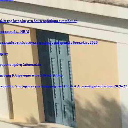
λία της Ιστορίας στη δευτεροβάθμια εκπαίδευση
ροορισμός... NBA!
 εκπαιδευτικές ανάγκες ή ειδικές μαθησιακές δυσκολίες 2026
θηνών
αφοροποιημένη Διδασκαλία
Βιώσιμη Κληρονομιά στον Εθνικό Κήπο»
κιμασίας Υποψηφίων για εισαγωγή στα Τ.Ε.Φ.Α.Α., ακαδημαϊκού έτους 2026-27