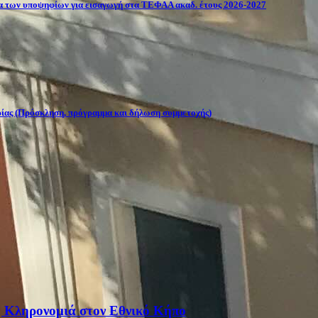
σία των υποψηφίων για εισαγωγή στα ΤΕΦΑΑ ακαδ. έτους 2026-2027
ρίας (Πρόσκληση, πρόγραμμα και δήλωση συμμετοχής)
η Κληρονομιά στον Εθνικό Κήπο