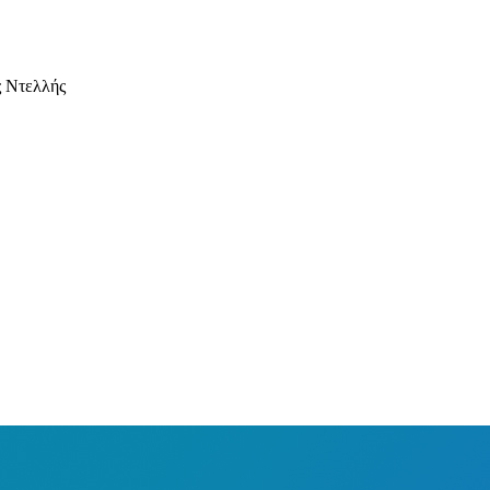
ς Ντελλής