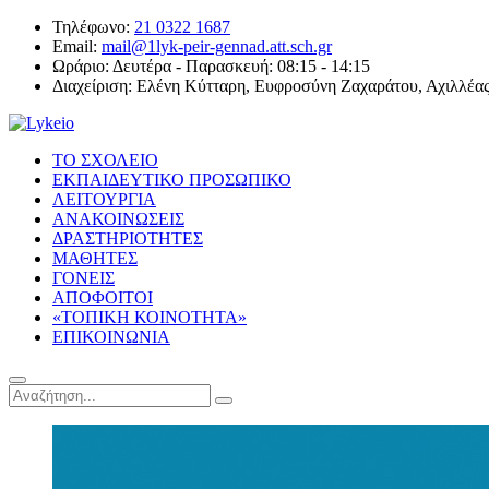
Τηλέφωνο:
21 0322 1687
Email:
mail@1lyk-peir-gennad.att.sch.gr
Ωράριο:
Δευτέρα - Παρασκευή: 08:15 - 14:15
Διαχείριση:
Ελένη Κύτταρη, Ευφροσύνη Ζαχαράτου, Αχιλλέα
ΤΟ ΣΧΟΛΕΙΟ
ΕΚΠΑΙΔΕΥΤΙΚΟ ΠΡΟΣΩΠΙΚΟ
ΛΕΙΤΟΥΡΓΙΑ
ΑΝΑΚΟΙΝΩΣΕΙΣ
ΔΡΑΣΤΗΡΙΟΤΗΤΕΣ
ΜΑΘΗΤΕΣ
ΓΟΝΕΙΣ
ΑΠΟΦΟΙΤΟΙ
«ΤΟΠΙΚΗ ΚΟΙΝΟΤΗΤΑ»
ΕΠΙΚΟΙΝΩΝΙΑ