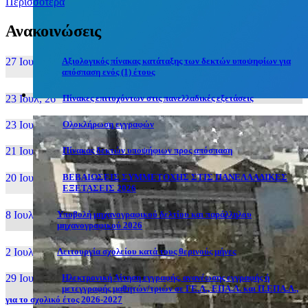
Περισσότερα
Ανακοινώσεις
27 Ιουν, 26
Αξιολογικός πίνακας κατάταξης των δεκτών υποψηφίων για
απόσπαση ενός (1) έτους
23 Ιουλ, 26
Πίνακες επιτυχόντων στις πανελλαδικές εξετάσεις
23 Ιουλ, 26
Ολοκλήρωση εγγραφών
21 Ιουλ, 26
Πίνακας δεκτών υποψήφιων προς απόσπαση
20 Ιουλ, 26
ΒΕΒΑΙΩΣΕΙΣ ΣΥΜΜΕΤΟΧΗΣ ΣΤΙΣ ΠΑΝΕΛΛΑΔΙΚΕΣ
ΕΞΕΤΑΣΕΙΣ 2026
8 Ιουλ, 26
Υποβολή μηχανογραφικού δελτίου και παράλληλου
μηχανογραφικού 2026
2 Ιουλ, 26
Λειτουργία σχολείου κατά τους θερινούς μήνες
29 Ιουν, 26
Ηλεκτρονική Αίτηση εγγραφής, ανανέωσης εγγραφής ή
μετεγγραφής μαθητών/τριών σε ΓΕ.Λ., ΕΠΑ.Λ. και Π.ΕΠΑ.Λ.,
για το σχολικό έτος 2026-2027