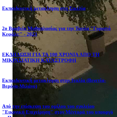
Eκπαιδευτική μετακίνηση στη Σικελία
2ο Βραβείο Μυθοπλασίας για την Ταινία "Γυριστό
Κεφάλι;" - 2023
ΕΚΔΗΛΩΣΗ ΓΙΑ ΤΑ 100 ΧΡΟΝΙΑ ΑΠΟ ΤΗ
ΜΙΚΡΑΣΙΑΤΙΚΗ ΚΑΤΑΣΤΡΟΦΗ
Eκπαιδευτική μετακίνηση στην Ιταλία (Βενετία-
Βερόνα-Μιλάνο)
Από την επίσκεψη του ομίλου του σχολείου
"Εικονική Επιχείρηση" στον Μέντορά του υπουργό