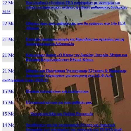
22 Μαι, 26
Πανελλαδικές εξετάσεις ΓΕΛ υποψηφίων με αναπηρία και
ειδικές εκπαιδευτικές ανάγκες ή ειδικές μαθησιακές δυσκολίες
2026
22 Μαι, 26
Οδηγίες προς τους μαθητές μας που θα γράψουν στο 14ο ΓΕΛ
Αθηνών
21 Μαι, 26
Επιτυχής πραγματοποίηση της Ημερίδας του σχολείου για τη
Διαφοροποιημένη Διδασκαλία
21 Μαι, 26
Καινοτόμος δράση «Ο Κήπος της Αμαλίας: Ιστορία, Μνήμη και
Βιώσιμη Κληρονομιά στον Εθνικό Κήπο»
21 Μαι, 26
Οδηγίες και Πρόγραμμα Υγειονομικής Εξέτασης & Πρακτικής
Δοκιμασίας Υποψηφίων για εισαγωγή στα Τ.Ε.Φ.Α.Α.,
ακαδημαϊκού έτους 2026-27
15 Μαι, 26
Πίνακας επιτυχόντων και επιλαχόντων
15 Μαι, 26
Εξεταστικά κέντρα για τους μαθητές μας
15 Μαι, 2026
Νέα ιστοσελίδα του Ομίλου Ρητορικής
14 Μαι, 26
Διευθύνσεις για την υγειονομική εξέταση και πρακτική
δοκιμασία των υποψηφίων για εισαγωγή στα ΤΕΦΑΑ ακαδ.