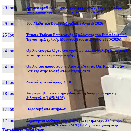
29 Ιουν, 26
Εργασίες μαθητών/-τριών του τμήματος Α4 στο αυτοτελές
λογοτεχνικό έργο «Η πιο πολύτιμη πραμάτεια»
29 Ιουν, 26
10α Μαθητικά Βραβεία YouSmile Awards 2026!
25 Ιουν, 26
Έτησια Έκθεση Εσωτερικής Αξιολόγησης του Εκπαιδευτικού
Έργου της Σχολικής Μονάδας (έτος αναφοράς: 2025-2026)
24 Ιουν, 26
Ομιλία της φιλολόγου του σχολείου μας, κα Χολέβα Ευαγγελία,
κατά την τελετή αποφοίτησης
24 Ιουν, 26
Ομιλία του αποφοίτου, κ. Χιωτίνη Νικήτα, Ομ. Καθ. Παν. Δυτ.
Αττικής στην τελετή αποφοίτησης 2026
23 Ιουν, 26
Δυνατότητα φοίτησης σε ΙΒ
18 Ιουν, 26
Ανάρτηση βίντεο της ημερίδας για τη διαφοροποιημένη
διδασκαλία (14/5/2026)
17 Ιουν, 26
Παραλαβή απολυτήριων
17 Ιουν, 26
Δημιουργία κωδικού ασφαλείας για την ηλεκτρονική υποβολή
Μηχανογραφικού Δελτίου (Μ.Δ.) ΓΕΛ για εισαγωγή στην
Τριτοβάθμια Εκπαίδευση