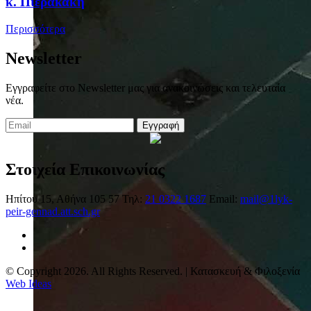
κ. Πιερακάκη
Περισσότερα
Newsletter
Εγγραφείτε στο Newsletter μας για ανακοινώσεις και τελευταία
νέα.
Εγγραφή
Στοιχεία Επικοινωνίας
Ηπίτου 15, Αθήνα 105 57
Τηλ:
21 0322 1687
Email:
mail@1lyk-
peir-gennad.att.sch.gr
© Copyright 2026. All Rights Reserved. | Κατασκευή & Φιλοξενία
Web Ideas