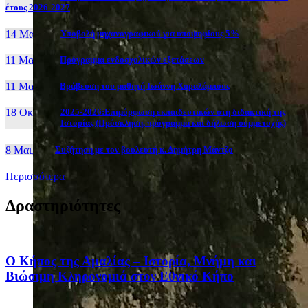
έτους 2026-2027
14 Μαι, 26
Yποβολή μηχανογραφικού για υποψηφίους 5%
11 Μαι, 26
Πρόγραμμα ενδοσχολικών εξετάσεων
11 Μαι, 26
Βράβευση του μαθητή Ιωάννη Χαραλάμπους
18 Οκτ, 25
2025-2026:Επιμόρφωση εκπαιδευτικών στη διδακτική της
Ιστορίας (Πρόσκληση, πρόγραμμα και δήλωση συμμετοχής)
8 Μαι, 26
Συζήτηση με τον βουλευτή κ. Δημήτρη Μάντζο
Περισσότερα
Δραστηριότητες
Ο Κήπος της Αμαλίας – Ιστορία, Μνήμη και
Βιώσιμη Κληρονομιά στον Εθνικό Κήπο