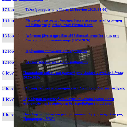
17 Ιουν, 26
Τελετή αποφοίτησης (Τρίτη 23 Ιουνίου 2026, 21.00)
16 Ιουν, 26
Με μεγάλη επιτυχία ολοκληρώθηκε η περιπατητική ξενάγηση
«Ο Κήπος της Αμαλίας» στον Εθνικό Κήπο
13 Ιουν, 26
Ανάρτηση βίντεο ημερίδας «Η διδασκαλία της Ιστορίας στη
δευτεροβάθμια εκπαίδευση» (16/5/2026)
12 Ιουν, 26
Πρόγραμμα επαναληπτικών εξετάσεων
12 Ιουν, 26
Εξεταστικά κέντρα ειδικών μαθημάτων
8 Ιουν, 26
Παρουσίαση ομίλων και (καινοτόμων) δράσεων σχολικού έτους
2025-2026
5 Ιουν, 26
Εξέταση ατόμων με αναπηρία και ειδικές εκπαιδευτικές ανάγκες
1 Ιουν, 26
Αξιολόγηση συμμετεχόντων στην καινοτόμα δράση για τη
διδασκαλία της Ιστορίας στη δευτεροβάθμια εκπαίδευση
1 Ιουν, 26
Πανελλήνια πρωτιά και ρεκόρ ανακύκλωσης για το σχολείο μας:
Προορισμός... NBA!