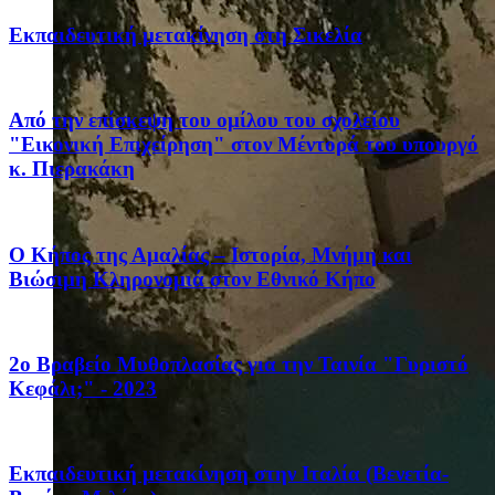
Eκπαιδευτική μετακίνηση στη Σικελία
Από την επίσκεψη του ομίλου του σχολείου
"Εικονική Επιχείρηση" στον Μέντορά του υπουργό
κ. Πιερακάκη
Ο Κήπος της Αμαλίας – Ιστορία, Μνήμη και
Βιώσιμη Κληρονομιά στον Εθνικό Κήπο
2ο Βραβείο Μυθοπλασίας για την Ταινία "Γυριστό
Κεφάλι;" - 2023
Eκπαιδευτική μετακίνηση στην Ιταλία (Βενετία-