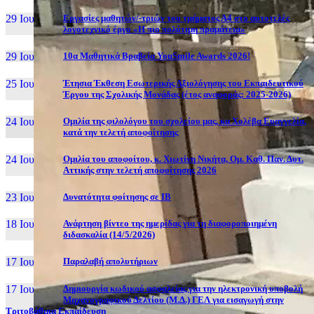
29 Ιουν, 26
Εργασίες μαθητών/-τριών του τμήματος Α4 στο αυτοτελές
λογοτεχνικό έργο «Η πιο πολύτιμη πραμάτεια»
29 Ιουν, 26
10α Μαθητικά Βραβεία YouSmile Awards 2026!
25 Ιουν, 26
Έτησια Έκθεση Εσωτερικής Αξιολόγησης του Εκπαιδευτικού
Έργου της Σχολικής Μονάδας (έτος αναφοράς: 2025-2026)
24 Ιουν, 26
Ομιλία της φιλολόγου του σχολείου μας, κα Χολέβα Ευαγγελία,
κατά την τελετή αποφοίτησης
24 Ιουν, 26
Ομιλία του αποφοίτου, κ. Χιωτίνη Νικήτα, Ομ. Καθ. Παν. Δυτ.
Αττικής στην τελετή αποφοίτησης 2026
23 Ιουν, 26
Δυνατότητα φοίτησης σε ΙΒ
18 Ιουν, 26
Ανάρτηση βίντεο της ημερίδας για τη διαφοροποιημένη
διδασκαλία (14/5/2026)
17 Ιουν, 26
Παραλαβή απολυτήριων
17 Ιουν, 26
Δημιουργία κωδικού ασφαλείας για την ηλεκτρονική υποβολή
Μηχανογραφικού Δελτίου (Μ.Δ.) ΓΕΛ για εισαγωγή στην
Τριτοβάθμια Εκπαίδευση