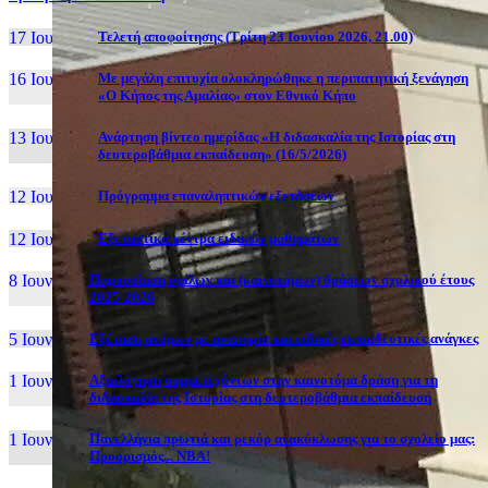
17 Ιουν, 26
Τελετή αποφοίτησης (Τρίτη 23 Ιουνίου 2026, 21.00)
16 Ιουν, 26
Με μεγάλη επιτυχία ολοκληρώθηκε η περιπατητική ξενάγηση
«Ο Κήπος της Αμαλίας» στον Εθνικό Κήπο
13 Ιουν, 26
Ανάρτηση βίντεο ημερίδας «Η διδασκαλία της Ιστορίας στη
δευτεροβάθμια εκπαίδευση» (16/5/2026)
12 Ιουν, 26
Πρόγραμμα επαναληπτικών εξετάσεων
12 Ιουν, 26
Εξεταστικά κέντρα ειδικών μαθημάτων
8 Ιουν, 26
Παρουσίαση ομίλων και (καινοτόμων) δράσεων σχολικού έτους
2025-2026
5 Ιουν, 26
Εξέταση ατόμων με αναπηρία και ειδικές εκπαιδευτικές ανάγκες
1 Ιουν, 26
Αξιολόγηση συμμετεχόντων στην καινοτόμα δράση για τη
διδασκαλία της Ιστορίας στη δευτεροβάθμια εκπαίδευση
1 Ιουν, 26
Πανελλήνια πρωτιά και ρεκόρ ανακύκλωσης για το σχολείο μας:
Προορισμός... NBA!