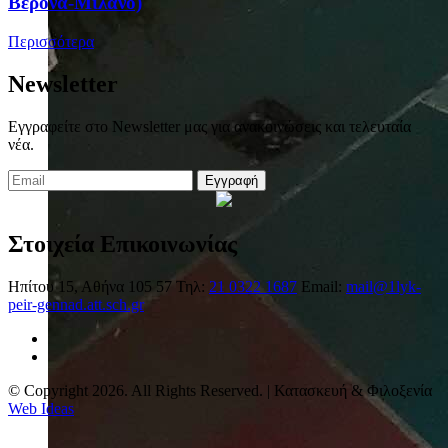
Βερόνα-Μιλάνο)
Περισσότερα
Newsletter
Εγγραφείτε στο Newsletter μας για ανακοινώσεις και τελευταία
νέα.
Εγγραφή
Στοιχεία Επικοινωνίας
Ηπίτου 15, Αθήνα 105 57
Τηλ:
21 0322 1687
Email:
mail@1lyk-
peir-gennad.att.sch.gr
© Copyright 2026. All Rights Reserved. | Κατασκευή & Φιλοξενία
Web Ideas