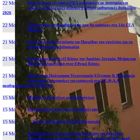
22 Μαι, 26
Πανελλαδικές εξετάσεις ΓΕΛ υποψηφίων με αναπηρία και
ειδικές εκπαιδευτικές ανάγκες ή ειδικές μαθησιακές δυσκολίες
2026
22 Μαι, 26
Οδηγίες προς τους μαθητές μας που θα γράψουν στο 14ο ΓΕΛ
Αθηνών
21 Μαι, 26
Επιτυχής πραγματοποίηση της Ημερίδας του σχολείου για τη
Διαφοροποιημένη Διδασκαλία
21 Μαι, 26
Καινοτόμος δράση «Ο Κήπος της Αμαλίας: Ιστορία, Μνήμη και
Βιώσιμη Κληρονομιά στον Εθνικό Κήπο»
21 Μαι, 26
Οδηγίες και Πρόγραμμα Υγειονομικής Εξέτασης & Πρακτικής
Δοκιμασίας Υποψηφίων για εισαγωγή στα Τ.Ε.Φ.Α.Α.,
ακαδημαϊκού έτους 2026-27
15 Μαι, 26
Πίνακας επιτυχόντων και επιλαχόντων
15 Μαι, 26
Εξεταστικά κέντρα για τους μαθητές μας
15 Μαι, 2026
Νέα ιστοσελίδα του Ομίλου Ρητορικής
14 Μαι, 26
Διευθύνσεις για την υγειονομική εξέταση και πρακτική
δοκιμασία των υποψηφίων για εισαγωγή στα ΤΕΦΑΑ ακαδ.