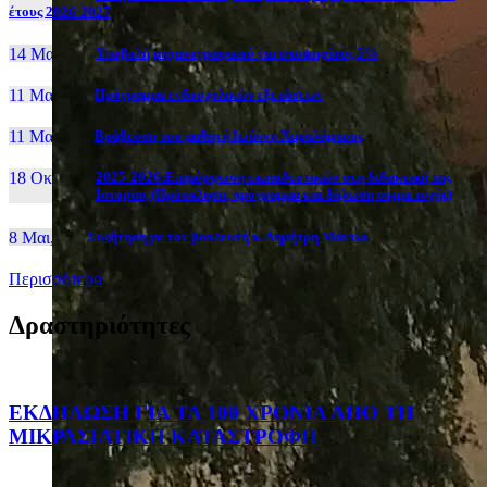
έτους 2026-2027
14 Μαι, 26
Yποβολή μηχανογραφικού για υποψηφίους 5%
11 Μαι, 26
Πρόγραμμα ενδοσχολικών εξετάσεων
11 Μαι, 26
Βράβευση του μαθητή Ιωάννη Χαραλάμπους
18 Οκτ, 25
2025-2026:Επιμόρφωση εκπαιδευτικών στη διδακτική της
Ιστορίας (Πρόσκληση, πρόγραμμα και δήλωση συμμετοχής)
8 Μαι, 26
Συζήτηση με τον βουλευτή κ. Δημήτρη Μάντζο
Περισσότερα
Δραστηριότητες
ΕΚΔΗΛΩΣΗ ΓΙΑ ΤΑ 100 ΧΡΟΝΙΑ ΑΠΟ ΤΗ
ΜΙΚΡΑΣΙΑΤΙΚΗ ΚΑΤΑΣΤΡΟΦΗ