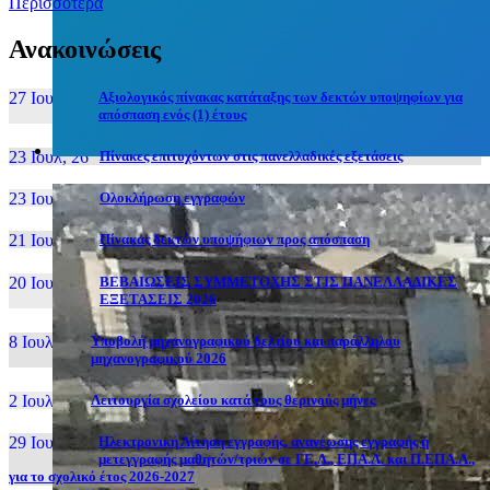
Περισσότερα
Ανακοινώσεις
27 Ιουν, 26
Αξιολογικός πίνακας κατάταξης των δεκτών υποψηφίων για
απόσπαση ενός (1) έτους
23 Ιουλ, 26
Πίνακες επιτυχόντων στις πανελλαδικές εξετάσεις
23 Ιουλ, 26
Ολοκλήρωση εγγραφών
21 Ιουλ, 26
Πίνακας δεκτών υποψήφιων προς απόσπαση
20 Ιουλ, 26
ΒΕΒΑΙΩΣΕΙΣ ΣΥΜΜΕΤΟΧΗΣ ΣΤΙΣ ΠΑΝΕΛΛΑΔΙΚΕΣ
ΕΞΕΤΑΣΕΙΣ 2026
8 Ιουλ, 26
Υποβολή μηχανογραφικού δελτίου και παράλληλου
μηχανογραφικού 2026
2 Ιουλ, 26
Λειτουργία σχολείου κατά τους θερινούς μήνες
29 Ιουν, 26
Ηλεκτρονική Αίτηση εγγραφής, ανανέωσης εγγραφής ή
μετεγγραφής μαθητών/τριών σε ΓΕ.Λ., ΕΠΑ.Λ. και Π.ΕΠΑ.Λ.,
για το σχολικό έτος 2026-2027