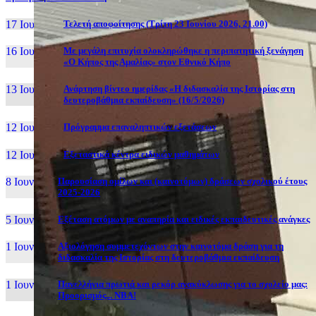
17 Ιουν, 26
Τελετή αποφοίτησης (Τρίτη 23 Ιουνίου 2026, 21.00)
16 Ιουν, 26
Με μεγάλη επιτυχία ολοκληρώθηκε η περιπατητική ξενάγηση
«Ο Κήπος της Αμαλίας» στον Εθνικό Κήπο
13 Ιουν, 26
Ανάρτηση βίντεο ημερίδας «Η διδασκαλία της Ιστορίας στη
δευτεροβάθμια εκπαίδευση» (16/5/2026)
12 Ιουν, 26
Πρόγραμμα επαναληπτικών εξετάσεων
12 Ιουν, 26
Εξεταστικά κέντρα ειδικών μαθημάτων
8 Ιουν, 26
Παρουσίαση ομίλων και (καινοτόμων) δράσεων σχολικού έτους
2025-2026
5 Ιουν, 26
Εξέταση ατόμων με αναπηρία και ειδικές εκπαιδευτικές ανάγκες
1 Ιουν, 26
Αξιολόγηση συμμετεχόντων στην καινοτόμα δράση για τη
διδασκαλία της Ιστορίας στη δευτεροβάθμια εκπαίδευση
1 Ιουν, 26
Πανελλήνια πρωτιά και ρεκόρ ανακύκλωσης για το σχολείο μας:
Προορισμός... NBA!