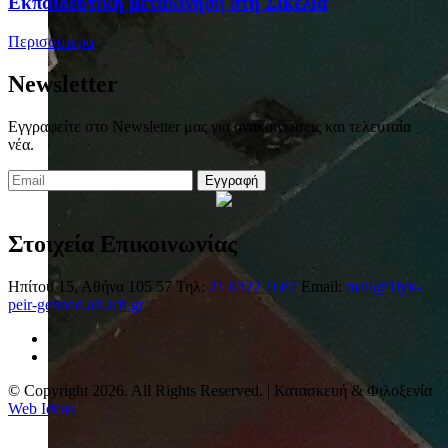
Eκπαιδευτική μετακίνηση στη Σικελία
Περισσότερα
Newsletter
Εγγραφείτε στο Newsletter μας για ανακοινώσεις και τελευταία
νέα.
Εγγραφή
Στοιχεία Επικοινωνίας
Ηπίτου 15, Αθήνα 105 57
Τηλ:
21 0322 1687
Email:
mail@1lyk-
peir-gennad.att.sch.gr
© Copyright 2026. All Rights Reserved. | Κατασκευή & Φιλοξενία
Web Ideas