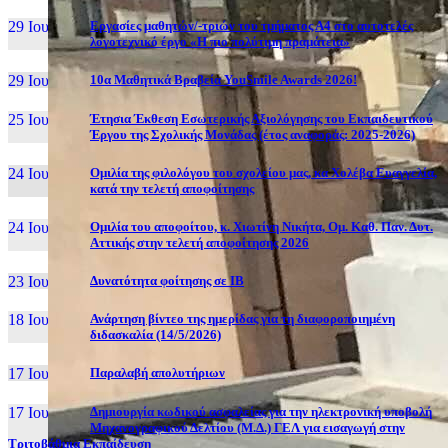
29 Ιουν, 26
Εργασίες μαθητών/-τριών του τμήματος Α4 στο αυτοτελές
λογοτεχνικό έργο «Η πιο πολύτιμη πραμάτεια»
29 Ιουν, 26
10α Μαθητικά Βραβεία YouSmile Awards 2026!
25 Ιουν, 26
Έτησια Έκθεση Εσωτερικής Αξιολόγησης του Εκπαιδευτικού
Έργου της Σχολικής Μονάδας (έτος αναφοράς: 2025-2026)
24 Ιουν, 26
Ομιλία της φιλολόγου του σχολείου μας, κα Χολέβα Ευαγγελία,
κατά την τελετή αποφοίτησης
24 Ιουν, 26
Ομιλία του αποφοίτου, κ. Χιωτίνη Νικήτα, Ομ. Καθ. Παν. Δυτ.
Αττικής στην τελετή αποφοίτησης 2026
23 Ιουν, 26
Δυνατότητα φοίτησης σε ΙΒ
18 Ιουν, 26
Ανάρτηση βίντεο της ημερίδας για τη διαφοροποιημένη
διδασκαλία (14/5/2026)
17 Ιουν, 26
Παραλαβή απολυτήριων
17 Ιουν, 26
Δημιουργία κωδικού ασφαλείας για την ηλεκτρονική υποβολή
Μηχανογραφικού Δελτίου (Μ.Δ.) ΓΕΛ για εισαγωγή στην
Τριτοβάθμια Εκπαίδευση