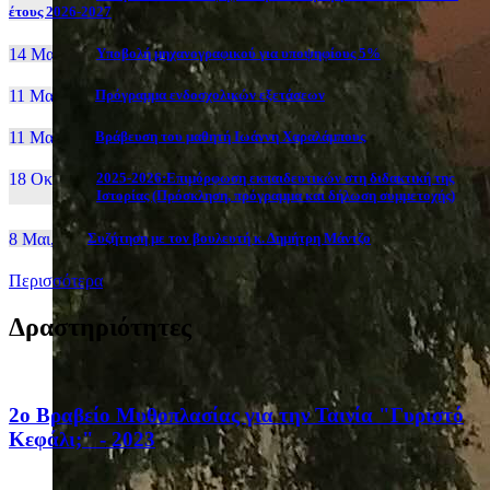
έτους 2026-2027
14 Μαι, 26
Yποβολή μηχανογραφικού για υποψηφίους 5%
11 Μαι, 26
Πρόγραμμα ενδοσχολικών εξετάσεων
11 Μαι, 26
Βράβευση του μαθητή Ιωάννη Χαραλάμπους
18 Οκτ, 25
2025-2026:Επιμόρφωση εκπαιδευτικών στη διδακτική της
Ιστορίας (Πρόσκληση, πρόγραμμα και δήλωση συμμετοχής)
8 Μαι, 26
Συζήτηση με τον βουλευτή κ. Δημήτρη Μάντζο
Περισσότερα
Δραστηριότητες
2ο Βραβείο Μυθοπλασίας για την Ταινία "Γυριστό
Κεφάλι;" - 2023