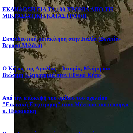
ΕΚΔΗΛΩΣΗ ΓΙΑ ΤΑ 100 ΧΡΟΝΙΑ ΑΠΟ ΤΗ
ΜΙΚΡΑΣΙΑΤΙΚΗ ΚΑΤΑΣΤΡΟΦΗ
Eκπαιδευτική μετακίνηση στην Ιταλία (Βενετία-
Βερόνα-Μιλάνο)
Ο Κήπος της Αμαλίας – Ιστορία, Μνήμη και
Βιώσιμη Κληρονομιά στον Εθνικό Κήπο
Από την επίσκεψη του ομίλου του σχολείου
"Εικονική Επιχείρηση" στον Μέντορά του υπουργό
κ. Πιερακάκη