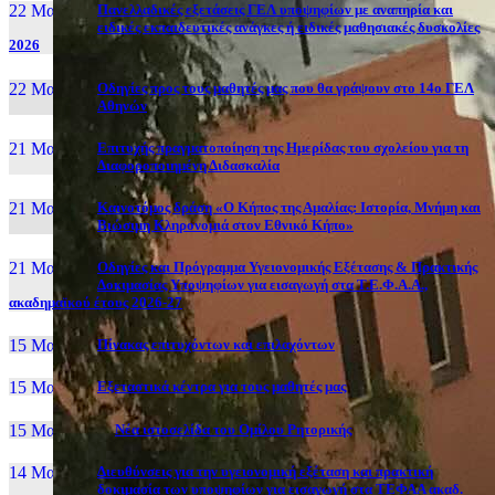
22 Μαι, 26
Πανελλαδικές εξετάσεις ΓΕΛ υποψηφίων με αναπηρία και
ειδικές εκπαιδευτικές ανάγκες ή ειδικές μαθησιακές δυσκολίες
2026
22 Μαι, 26
Οδηγίες προς τους μαθητές μας που θα γράψουν στο 14ο ΓΕΛ
Αθηνών
21 Μαι, 26
Επιτυχής πραγματοποίηση της Ημερίδας του σχολείου για τη
Διαφοροποιημένη Διδασκαλία
21 Μαι, 26
Καινοτόμος δράση «Ο Κήπος της Αμαλίας: Ιστορία, Μνήμη και
Βιώσιμη Κληρονομιά στον Εθνικό Κήπο»
21 Μαι, 26
Οδηγίες και Πρόγραμμα Υγειονομικής Εξέτασης & Πρακτικής
Δοκιμασίας Υποψηφίων για εισαγωγή στα Τ.Ε.Φ.Α.Α.,
ακαδημαϊκού έτους 2026-27
15 Μαι, 26
Πίνακας επιτυχόντων και επιλαχόντων
15 Μαι, 26
Εξεταστικά κέντρα για τους μαθητές μας
15 Μαι, 2026
Νέα ιστοσελίδα του Ομίλου Ρητορικής
14 Μαι, 26
Διευθύνσεις για την υγειονομική εξέταση και πρακτική
δοκιμασία των υποψηφίων για εισαγωγή στα ΤΕΦΑΑ ακαδ.