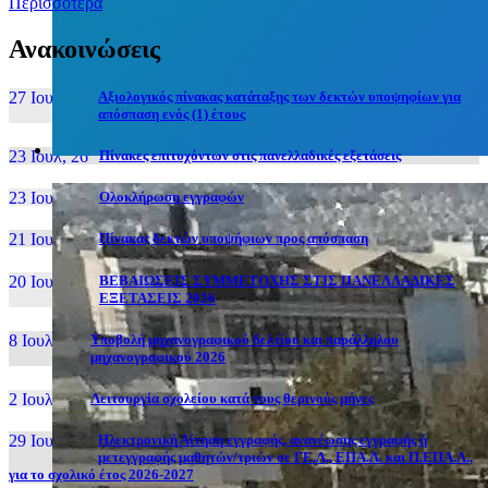
Περισσότερα
Ανακοινώσεις
27 Ιουν, 26
Αξιολογικός πίνακας κατάταξης των δεκτών υποψηφίων για
απόσπαση ενός (1) έτους
23 Ιουλ, 26
Πίνακες επιτυχόντων στις πανελλαδικές εξετάσεις
23 Ιουλ, 26
Ολοκλήρωση εγγραφών
21 Ιουλ, 26
Πίνακας δεκτών υποψήφιων προς απόσπαση
20 Ιουλ, 26
ΒΕΒΑΙΩΣΕΙΣ ΣΥΜΜΕΤΟΧΗΣ ΣΤΙΣ ΠΑΝΕΛΛΑΔΙΚΕΣ
ΕΞΕΤΑΣΕΙΣ 2026
8 Ιουλ, 26
Υποβολή μηχανογραφικού δελτίου και παράλληλου
μηχανογραφικού 2026
2 Ιουλ, 26
Λειτουργία σχολείου κατά τους θερινούς μήνες
29 Ιουν, 26
Ηλεκτρονική Αίτηση εγγραφής, ανανέωσης εγγραφής ή
μετεγγραφής μαθητών/τριών σε ΓΕ.Λ., ΕΠΑ.Λ. και Π.ΕΠΑ.Λ.,
για το σχολικό έτος 2026-2027