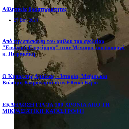
Αθλητικές δραστηριότητες
27 Σεπ, 2024
Από την επίσκεψη του ομίλου του σχολείου
"Εικονική Επιχείρηση" στον Μέντορά του υπουργό
κ. Πιερακάκη
Ο Κήπος της Αμαλίας – Ιστορία, Μνήμη και
Βιώσιμη Κληρονομιά στον Εθνικό Κήπο
ΕΚΔΗΛΩΣΗ ΓΙΑ ΤΑ 100 ΧΡΟΝΙΑ ΑΠΟ ΤΗ
ΜΙΚΡΑΣΙΑΤΙΚΗ ΚΑΤΑΣΤΡΟΦΗ