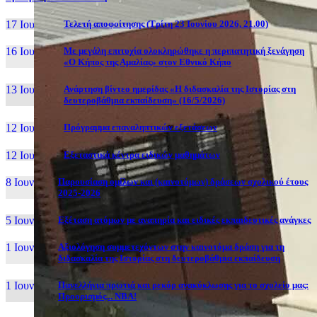
17 Ιουν, 26
Τελετή αποφοίτησης (Τρίτη 23 Ιουνίου 2026, 21.00)
16 Ιουν, 26
Με μεγάλη επιτυχία ολοκληρώθηκε η περιπατητική ξενάγηση
«Ο Κήπος της Αμαλίας» στον Εθνικό Κήπο
13 Ιουν, 26
Ανάρτηση βίντεο ημερίδας «Η διδασκαλία της Ιστορίας στη
δευτεροβάθμια εκπαίδευση» (16/5/2026)
12 Ιουν, 26
Πρόγραμμα επαναληπτικών εξετάσεων
12 Ιουν, 26
Εξεταστικά κέντρα ειδικών μαθημάτων
8 Ιουν, 26
Παρουσίαση ομίλων και (καινοτόμων) δράσεων σχολικού έτους
2025-2026
5 Ιουν, 26
Εξέταση ατόμων με αναπηρία και ειδικές εκπαιδευτικές ανάγκες
1 Ιουν, 26
Αξιολόγηση συμμετεχόντων στην καινοτόμα δράση για τη
διδασκαλία της Ιστορίας στη δευτεροβάθμια εκπαίδευση
1 Ιουν, 26
Πανελλήνια πρωτιά και ρεκόρ ανακύκλωσης για το σχολείο μας:
Προορισμός... NBA!