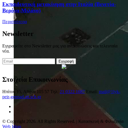
Eκπαιδευτική μετακίνηση στην Ιταλία (Βενετία-
Βερόνα-Μιλάνο)
Περισσότερα
Newsletter
Εγγραφείτε στο Newsletter μας για ανακοινώσεις και τελευταία
νέα.
Εγγραφή
Στοιχεία Επικοινωνίας
Ηπίτου 15, Αθήνα 105 57
Τηλ:
21 0322 1687
Email:
mail@1lyk-
peir-gennad.att.sch.gr
© Copyright 2026. All Rights Reserved. | Κατασκευή & Φιλοξενία
Web Ideas