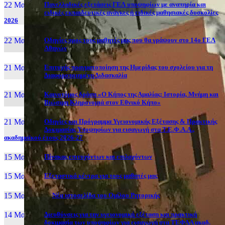
22 Μαι, 26
Πανελλαδικές εξετάσεις ΓΕΛ υποψηφίων με αναπηρία και
ειδικές εκπαιδευτικές ανάγκες ή ειδικές μαθησιακές δυσκολίες
2026
22 Μαι, 26
Οδηγίες προς τους μαθητές μας που θα γράψουν στο 14ο ΓΕΛ
Αθηνών
21 Μαι, 26
Επιτυχής πραγματοποίηση της Ημερίδας του σχολείου για τη
Διαφοροποιημένη Διδασκαλία
21 Μαι, 26
Καινοτόμος δράση «Ο Κήπος της Αμαλίας: Ιστορία, Μνήμη και
Βιώσιμη Κληρονομιά στον Εθνικό Κήπο»
21 Μαι, 26
Οδηγίες και Πρόγραμμα Υγειονομικής Εξέτασης & Πρακτικής
Δοκιμασίας Υποψηφίων για εισαγωγή στα Τ.Ε.Φ.Α.Α.,
ακαδημαϊκού έτους 2026-27
15 Μαι, 26
Πίνακας επιτυχόντων και επιλαχόντων
15 Μαι, 26
Εξεταστικά κέντρα για τους μαθητές μας
15 Μαι, 2026
Νέα ιστοσελίδα του Ομίλου Ρητορικής
14 Μαι, 26
Διευθύνσεις για την υγειονομική εξέταση και πρακτική
δοκιμασία των υποψηφίων για εισαγωγή στα ΤΕΦΑΑ ακαδ.