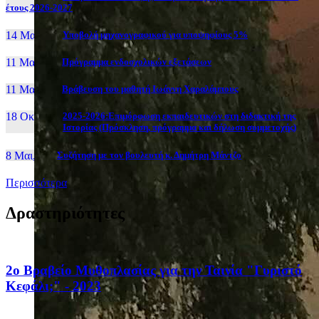
έτους 2026-2027
14 Μαι, 26
Yποβολή μηχανογραφικού για υποψηφίους 5%
11 Μαι, 26
Πρόγραμμα ενδοσχολικών εξετάσεων
11 Μαι, 26
Βράβευση του μαθητή Ιωάννη Χαραλάμπους
18 Οκτ, 25
2025-2026:Επιμόρφωση εκπαιδευτικών στη διδακτική της
Ιστορίας (Πρόσκληση, πρόγραμμα και δήλωση συμμετοχής)
8 Μαι, 26
Συζήτηση με τον βουλευτή κ. Δημήτρη Μάντζο
Περισσότερα
Δραστηριότητες
2ο Βραβείο Μυθοπλασίας για την Ταινία "Γυριστό
Κεφάλι;" - 2023