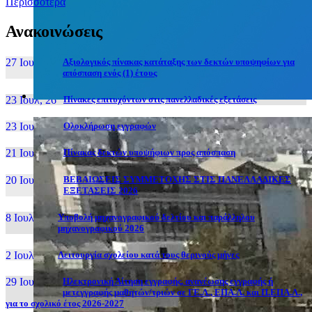
Περισσότερα
Ανακοινώσεις
27 Ιουν, 26
Αξιολογικός πίνακας κατάταξης των δεκτών υποψηφίων για
απόσπαση ενός (1) έτους
23 Ιουλ, 26
Πίνακες επιτυχόντων στις πανελλαδικές εξετάσεις
23 Ιουλ, 26
Ολοκλήρωση εγγραφών
21 Ιουλ, 26
Πίνακας δεκτών υποψήφιων προς απόσπαση
20 Ιουλ, 26
ΒΕΒΑΙΩΣΕΙΣ ΣΥΜΜΕΤΟΧΗΣ ΣΤΙΣ ΠΑΝΕΛΛΑΔΙΚΕΣ
ΕΞΕΤΑΣΕΙΣ 2026
8 Ιουλ, 26
Υποβολή μηχανογραφικού δελτίου και παράλληλου
μηχανογραφικού 2026
2 Ιουλ, 26
Λειτουργία σχολείου κατά τους θερινούς μήνες
29 Ιουν, 26
Ηλεκτρονική Αίτηση εγγραφής, ανανέωσης εγγραφής ή
μετεγγραφής μαθητών/τριών σε ΓΕ.Λ., ΕΠΑ.Λ. και Π.ΕΠΑ.Λ.,
για το σχολικό έτος 2026-2027