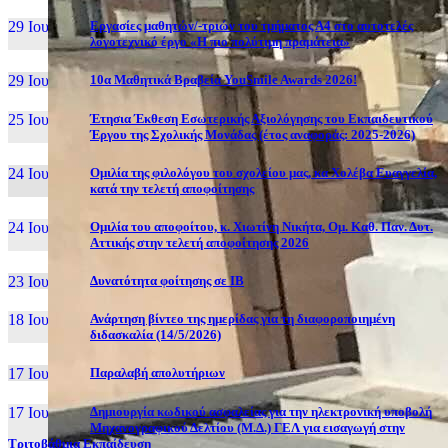
29 Ιουν, 26
Εργασίες μαθητών/-τριών του τμήματος Α4 στο αυτοτελές
λογοτεχνικό έργο «Η πιο πολύτιμη πραμάτεια»
29 Ιουν, 26
10α Μαθητικά Βραβεία YouSmile Awards 2026!
25 Ιουν, 26
Έτησια Έκθεση Εσωτερικής Αξιολόγησης του Εκπαιδευτικού
Έργου της Σχολικής Μονάδας (έτος αναφοράς: 2025-2026)
24 Ιουν, 26
Ομιλία της φιλολόγου του σχολείου μας, κα Χολέβα Ευαγγελία,
κατά την τελετή αποφοίτησης
24 Ιουν, 26
Ομιλία του αποφοίτου, κ. Χιωτίνη Νικήτα, Ομ. Καθ. Παν. Δυτ.
Αττικής στην τελετή αποφοίτησης 2026
23 Ιουν, 26
Δυνατότητα φοίτησης σε ΙΒ
18 Ιουν, 26
Ανάρτηση βίντεο της ημερίδας για τη διαφοροποιημένη
διδασκαλία (14/5/2026)
17 Ιουν, 26
Παραλαβή απολυτήριων
17 Ιουν, 26
Δημιουργία κωδικού ασφαλείας για την ηλεκτρονική υποβολή
Μηχανογραφικού Δελτίου (Μ.Δ.) ΓΕΛ για εισαγωγή στην
Τριτοβάθμια Εκπαίδευση