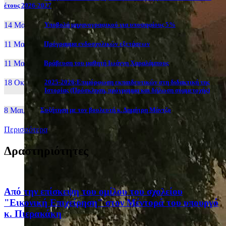
έτους 2026-2027
14 Μαι, 26
Yποβολή μηχανογραφικού για υποψηφίους 5%
11 Μαι, 26
Πρόγραμμα ενδοσχολικών εξετάσεων
11 Μαι, 26
Βράβευση του μαθητή Ιωάννη Χαραλάμπους
18 Οκτ, 25
2025-2026:Επιμόρφωση εκπαιδευτικών στη διδακτική της
Ιστορίας (Πρόσκληση, πρόγραμμα και δήλωση συμμετοχής)
8 Μαι, 26
Συζήτηση με τον βουλευτή κ. Δημήτρη Μάντζο
Περισσότερα
Δραστηριότητες
Από την επίσκεψη του ομίλου του σχολείου
"Εικονική Επιχείρηση" στον Μέντορά του υπουργό
κ. Πιερακάκη