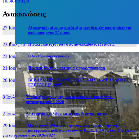
Περισσότερα
Ανακοινώσεις
27 Ιουν, 26
Αξιολογικός πίνακας κατάταξης των δεκτών υποψηφίων για
απόσπαση ενός (1) έτους
23 Ιουλ, 26
Πίνακες επιτυχόντων στις πανελλαδικές εξετάσεις
23 Ιουλ, 26
Ολοκλήρωση εγγραφών
21 Ιουλ, 26
Πίνακας δεκτών υποψήφιων προς απόσπαση
20 Ιουλ, 26
ΒΕΒΑΙΩΣΕΙΣ ΣΥΜΜΕΤΟΧΗΣ ΣΤΙΣ ΠΑΝΕΛΛΑΔΙΚΕΣ
ΕΞΕΤΑΣΕΙΣ 2026
8 Ιουλ, 26
Υποβολή μηχανογραφικού δελτίου και παράλληλου
μηχανογραφικού 2026
2 Ιουλ, 26
Λειτουργία σχολείου κατά τους θερινούς μήνες
29 Ιουν, 26
Ηλεκτρονική Αίτηση εγγραφής, ανανέωσης εγγραφής ή
μετεγγραφής μαθητών/τριών σε ΓΕ.Λ., ΕΠΑ.Λ. και Π.ΕΠΑ.Λ.,
για το σχολικό έτος 2026-2027