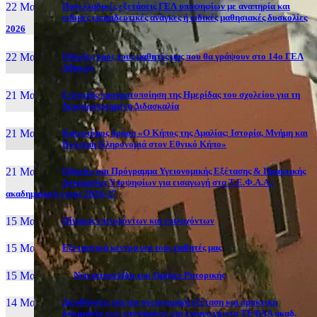
22 Μαι, 26
Πανελλαδικές εξετάσεις ΓΕΛ υποψηφίων με αναπηρία και
ειδικές εκπαιδευτικές ανάγκες ή ειδικές μαθησιακές δυσκολίες
2026
22 Μαι, 26
Οδηγίες προς τους μαθητές μας που θα γράψουν στο 14ο ΓΕΛ
Αθηνών
21 Μαι, 26
Επιτυχής πραγματοποίηση της Ημερίδας του σχολείου για τη
Διαφοροποιημένη Διδασκαλία
21 Μαι, 26
Καινοτόμος δράση «Ο Κήπος της Αμαλίας: Ιστορία, Μνήμη και
Βιώσιμη Κληρονομιά στον Εθνικό Κήπο»
21 Μαι, 26
Οδηγίες και Πρόγραμμα Υγειονομικής Εξέτασης & Πρακτικής
Δοκιμασίας Υποψηφίων για εισαγωγή στα Τ.Ε.Φ.Α.Α.,
ακαδημαϊκού έτους 2026-27
15 Μαι, 26
Πίνακας επιτυχόντων και επιλαχόντων
15 Μαι, 26
Εξεταστικά κέντρα για τους μαθητές μας
15 Μαι, 2026
Νέα ιστοσελίδα του Ομίλου Ρητορικής
14 Μαι, 26
Διευθύνσεις για την υγειονομική εξέταση και πρακτική
δοκιμασία των υποψηφίων για εισαγωγή στα ΤΕΦΑΑ ακαδ.