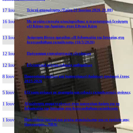
17 Ιουν, 26
Τελετή αποφοίτησης (Τρίτη 23 Ιουνίου 2026, 21.00)
16 Ιουν, 26
Με μεγάλη επιτυχία ολοκληρώθηκε η περιπατητική ξενάγηση
«Ο Κήπος της Αμαλίας» στον Εθνικό Κήπο
13 Ιουν, 26
Ανάρτηση βίντεο ημερίδας «Η διδασκαλία της Ιστορίας στη
δευτεροβάθμια εκπαίδευση» (16/5/2026)
12 Ιουν, 26
Πρόγραμμα επαναληπτικών εξετάσεων
12 Ιουν, 26
Εξεταστικά κέντρα ειδικών μαθημάτων
8 Ιουν, 26
Παρουσίαση ομίλων και (καινοτόμων) δράσεων σχολικού έτους
2025-2026
5 Ιουν, 26
Εξέταση ατόμων με αναπηρία και ειδικές εκπαιδευτικές ανάγκες
1 Ιουν, 26
Αξιολόγηση συμμετεχόντων στην καινοτόμα δράση για τη
διδασκαλία της Ιστορίας στη δευτεροβάθμια εκπαίδευση
1 Ιουν, 26
Πανελλήνια πρωτιά και ρεκόρ ανακύκλωσης για το σχολείο μας:
Προορισμός... NBA!