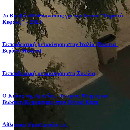
2ο Βραβείο Μυθοπλασίας για την Ταινία "Γυριστό
Κεφάλι;" - 2023
Eκπαιδευτική μετακίνηση στην Ιταλία (Βενετία-
Βερόνα-Μιλάνο)
Eκπαιδευτική μετακίνηση στη Σικελία
Ο Κήπος της Αμαλίας – Ιστορία, Μνήμη και
Βιώσιμη Κληρονομιά στον Εθνικό Κήπο
Αθλητικές δραστηριότητες