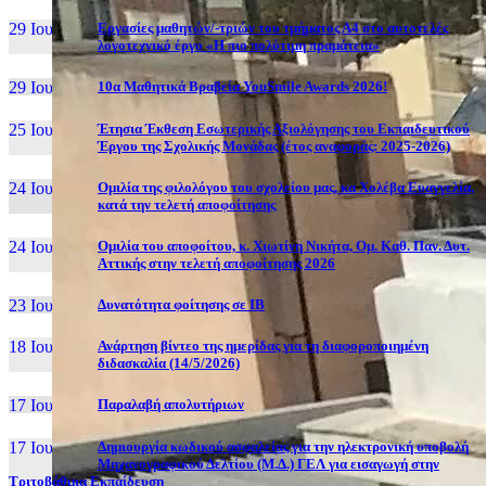
29 Ιουν, 26
Εργασίες μαθητών/-τριών του τμήματος Α4 στο αυτοτελές
λογοτεχνικό έργο «Η πιο πολύτιμη πραμάτεια»
29 Ιουν, 26
10α Μαθητικά Βραβεία YouSmile Awards 2026!
25 Ιουν, 26
Έτησια Έκθεση Εσωτερικής Αξιολόγησης του Εκπαιδευτικού
Έργου της Σχολικής Μονάδας (έτος αναφοράς: 2025-2026)
24 Ιουν, 26
Ομιλία της φιλολόγου του σχολείου μας, κα Χολέβα Ευαγγελία,
κατά την τελετή αποφοίτησης
24 Ιουν, 26
Ομιλία του αποφοίτου, κ. Χιωτίνη Νικήτα, Ομ. Καθ. Παν. Δυτ.
Αττικής στην τελετή αποφοίτησης 2026
23 Ιουν, 26
Δυνατότητα φοίτησης σε ΙΒ
18 Ιουν, 26
Ανάρτηση βίντεο της ημερίδας για τη διαφοροποιημένη
διδασκαλία (14/5/2026)
17 Ιουν, 26
Παραλαβή απολυτήριων
17 Ιουν, 26
Δημιουργία κωδικού ασφαλείας για την ηλεκτρονική υποβολή
Μηχανογραφικού Δελτίου (Μ.Δ.) ΓΕΛ για εισαγωγή στην
Τριτοβάθμια Εκπαίδευση