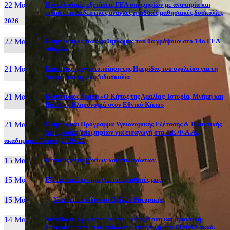
22 Μαι, 26
Πανελλαδικές εξετάσεις ΓΕΛ υποψηφίων με αναπηρία και
ειδικές εκπαιδευτικές ανάγκες ή ειδικές μαθησιακές δυσκολίες
2026
22 Μαι, 26
Οδηγίες προς τους μαθητές μας που θα γράψουν στο 14ο ΓΕΛ
Αθηνών
21 Μαι, 26
Επιτυχής πραγματοποίηση της Ημερίδας του σχολείου για τη
Διαφοροποιημένη Διδασκαλία
21 Μαι, 26
Καινοτόμος δράση «Ο Κήπος της Αμαλίας: Ιστορία, Μνήμη και
Βιώσιμη Κληρονομιά στον Εθνικό Κήπο»
21 Μαι, 26
Οδηγίες και Πρόγραμμα Υγειονομικής Εξέτασης & Πρακτικής
Δοκιμασίας Υποψηφίων για εισαγωγή στα Τ.Ε.Φ.Α.Α.,
ακαδημαϊκού έτους 2026-27
15 Μαι, 26
Πίνακας επιτυχόντων και επιλαχόντων
15 Μαι, 26
Εξεταστικά κέντρα για τους μαθητές μας
15 Μαι, 2026
Νέα ιστοσελίδα του Ομίλου Ρητορικής
14 Μαι, 26
Διευθύνσεις για την υγειονομική εξέταση και πρακτική
δοκιμασία των υποψηφίων για εισαγωγή στα ΤΕΦΑΑ ακαδ.