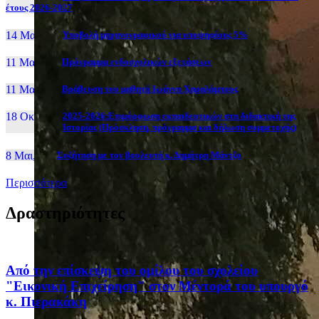
έτους 2026-2027
14 Μαι, 26
Yποβολή μηχανογραφικού για υποψηφίους 5%
11 Μαι, 26
Πρόγραμμα ενδοσχολικών εξετάσεων
11 Μαι, 26
Βράβευση του μαθητή Ιωάννη Χαραλάμπους
18 Οκτ, 25
2025-2026:Επιμόρφωση εκπαιδευτικών στη διδακτική της
Ιστορίας (Πρόσκληση, πρόγραμμα και δήλωση συμμετοχής)
8 Μαι, 26
Συζήτηση με τον βουλευτή κ. Δημήτρη Μάντζο
Περισσότερα
Δραστηριότητες
Από την επίσκεψη του ομίλου του σχολείου
"Εικονική Επιχείρηση" στον Μέντορά του υπουργό
κ. Πιερακάκη