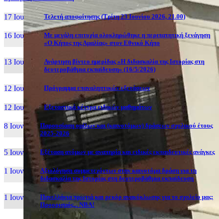
17 Ιουν, 26
Τελετή αποφοίτησης (Τρίτη 23 Ιουνίου 2026, 21.00)
16 Ιουν, 26
Με μεγάλη επιτυχία ολοκληρώθηκε η περιπατητική ξενάγηση
«Ο Κήπος της Αμαλίας» στον Εθνικό Κήπο
13 Ιουν, 26
Ανάρτηση βίντεο ημερίδας «Η διδασκαλία της Ιστορίας στη
δευτεροβάθμια εκπαίδευση» (16/5/2026)
12 Ιουν, 26
Πρόγραμμα επαναληπτικών εξετάσεων
12 Ιουν, 26
Εξεταστικά κέντρα ειδικών μαθημάτων
8 Ιουν, 26
Παρουσίαση ομίλων και (καινοτόμων) δράσεων σχολικού έτους
2025-2026
5 Ιουν, 26
Εξέταση ατόμων με αναπηρία και ειδικές εκπαιδευτικές ανάγκες
1 Ιουν, 26
Αξιολόγηση συμμετεχόντων στην καινοτόμα δράση για τη
διδασκαλία της Ιστορίας στη δευτεροβάθμια εκπαίδευση
1 Ιουν, 26
Πανελλήνια πρωτιά και ρεκόρ ανακύκλωσης για το σχολείο μας:
Προορισμός... NBA!