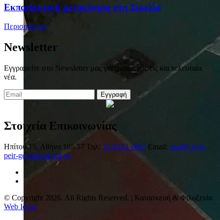
Eκπαιδευτική μετακίνηση στη Σικελία
Περισσότερα
Newsletter
Εγγραφείτε στο Newsletter μας για ανακοινώσεις και τελευταία
νέα.
Εγγραφή
Στοιχεία Επικοινωνίας
Ηπίτου 15, Αθήνα 105 57
Τηλ:
21 0322 1687
Email:
mail@1lyk-
peir-gennad.att.sch.gr
© Copyright 2026. All Rights Reserved. | Κατασκευή & Φιλοξενία
Web Ideas