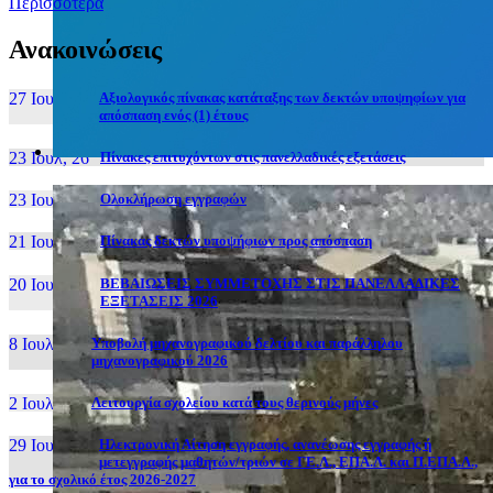
Περισσότερα
Ανακοινώσεις
27 Ιουν, 26
Αξιολογικός πίνακας κατάταξης των δεκτών υποψηφίων για
απόσπαση ενός (1) έτους
23 Ιουλ, 26
Πίνακες επιτυχόντων στις πανελλαδικές εξετάσεις
23 Ιουλ, 26
Ολοκλήρωση εγγραφών
21 Ιουλ, 26
Πίνακας δεκτών υποψήφιων προς απόσπαση
20 Ιουλ, 26
ΒΕΒΑΙΩΣΕΙΣ ΣΥΜΜΕΤΟΧΗΣ ΣΤΙΣ ΠΑΝΕΛΛΑΔΙΚΕΣ
ΕΞΕΤΑΣΕΙΣ 2026
8 Ιουλ, 26
Υποβολή μηχανογραφικού δελτίου και παράλληλου
μηχανογραφικού 2026
2 Ιουλ, 26
Λειτουργία σχολείου κατά τους θερινούς μήνες
29 Ιουν, 26
Ηλεκτρονική Αίτηση εγγραφής, ανανέωσης εγγραφής ή
μετεγγραφής μαθητών/τριών σε ΓΕ.Λ., ΕΠΑ.Λ. και Π.ΕΠΑ.Λ.,
για το σχολικό έτος 2026-2027