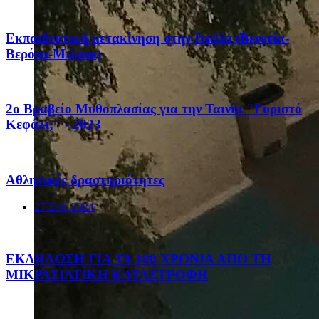
Eκπαιδευτική μετακίνηση στην Ιταλία (Βενετία-
Βερόνα-Μιλάνο)
2ο Βραβείο Μυθοπλασίας για την Ταινία "Γυριστό
Κεφάλι;" - 2023
Αθλητικές δραστηριότητες
27 Σεπ, 2024
ΕΚΔΗΛΩΣΗ ΓΙΑ ΤΑ 100 ΧΡΟΝΙΑ ΑΠΟ ΤΗ
ΜΙΚΡΑΣΙΑΤΙΚΗ ΚΑΤΑΣΤΡΟΦΗ