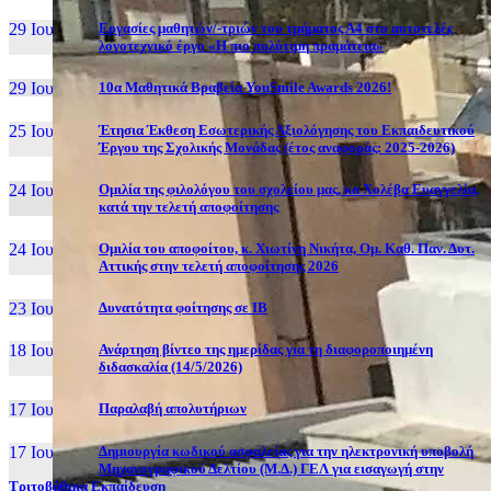
29 Ιουν, 26
Εργασίες μαθητών/-τριών του τμήματος Α4 στο αυτοτελές
λογοτεχνικό έργο «Η πιο πολύτιμη πραμάτεια»
29 Ιουν, 26
10α Μαθητικά Βραβεία YouSmile Awards 2026!
25 Ιουν, 26
Έτησια Έκθεση Εσωτερικής Αξιολόγησης του Εκπαιδευτικού
Έργου της Σχολικής Μονάδας (έτος αναφοράς: 2025-2026)
24 Ιουν, 26
Ομιλία της φιλολόγου του σχολείου μας, κα Χολέβα Ευαγγελία,
κατά την τελετή αποφοίτησης
24 Ιουν, 26
Ομιλία του αποφοίτου, κ. Χιωτίνη Νικήτα, Ομ. Καθ. Παν. Δυτ.
Αττικής στην τελετή αποφοίτησης 2026
23 Ιουν, 26
Δυνατότητα φοίτησης σε ΙΒ
18 Ιουν, 26
Ανάρτηση βίντεο της ημερίδας για τη διαφοροποιημένη
διδασκαλία (14/5/2026)
17 Ιουν, 26
Παραλαβή απολυτήριων
17 Ιουν, 26
Δημιουργία κωδικού ασφαλείας για την ηλεκτρονική υποβολή
Μηχανογραφικού Δελτίου (Μ.Δ.) ΓΕΛ για εισαγωγή στην
Τριτοβάθμια Εκπαίδευση