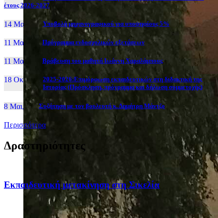
έτους 2026-2027
14 Μαι, 26
Yποβολή μηχανογραφικού για υποψηφίους 5%
11 Μαι, 26
Πρόγραμμα ενδοσχολικών εξετάσεων
11 Μαι, 26
Βράβευση του μαθητή Ιωάννη Χαραλάμπους
18 Οκτ, 25
2025-2026:Επιμόρφωση εκπαιδευτικών στη διδακτική της
Ιστορίας (Πρόσκληση, πρόγραμμα και δήλωση συμμετοχής)
8 Μαι, 26
Συζήτηση με τον βουλευτή κ. Δημήτρη Μάντζο
Περισσότερα
Δραστηριότητες
Eκπαιδευτική μετακίνηση στη Σικελία