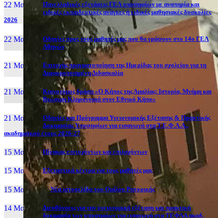
22 Μαι, 26
Πανελλαδικές εξετάσεις ΓΕΛ υποψηφίων με αναπηρία και
ειδικές εκπαιδευτικές ανάγκες ή ειδικές μαθησιακές δυσκολίες
2026
22 Μαι, 26
Οδηγίες προς τους μαθητές μας που θα γράψουν στο 14ο ΓΕΛ
Αθηνών
21 Μαι, 26
Επιτυχής πραγματοποίηση της Ημερίδας του σχολείου για τη
Διαφοροποιημένη Διδασκαλία
21 Μαι, 26
Καινοτόμος δράση «Ο Κήπος της Αμαλίας: Ιστορία, Μνήμη και
Βιώσιμη Κληρονομιά στον Εθνικό Κήπο»
21 Μαι, 26
Οδηγίες και Πρόγραμμα Υγειονομικής Εξέτασης & Πρακτικής
Δοκιμασίας Υποψηφίων για εισαγωγή στα Τ.Ε.Φ.Α.Α.,
ακαδημαϊκού έτους 2026-27
15 Μαι, 26
Πίνακας επιτυχόντων και επιλαχόντων
15 Μαι, 26
Εξεταστικά κέντρα για τους μαθητές μας
15 Μαι, 2026
Νέα ιστοσελίδα του Ομίλου Ρητορικής
14 Μαι, 26
Διευθύνσεις για την υγειονομική εξέταση και πρακτική
δοκιμασία των υποψηφίων για εισαγωγή στα ΤΕΦΑΑ ακαδ.