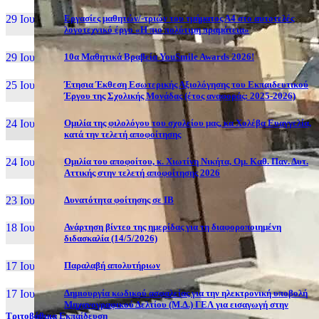
29 Ιουν, 26
Εργασίες μαθητών/-τριών του τμήματος Α4 στο αυτοτελές
λογοτεχνικό έργο «Η πιο πολύτιμη πραμάτεια»
29 Ιουν, 26
10α Μαθητικά Βραβεία YouSmile Awards 2026!
25 Ιουν, 26
Έτησια Έκθεση Εσωτερικής Αξιολόγησης του Εκπαιδευτικού
Έργου της Σχολικής Μονάδας (έτος αναφοράς: 2025-2026)
24 Ιουν, 26
Ομιλία της φιλολόγου του σχολείου μας, κα Χολέβα Ευαγγελία,
κατά την τελετή αποφοίτησης
24 Ιουν, 26
Ομιλία του αποφοίτου, κ. Χιωτίνη Νικήτα, Ομ. Καθ. Παν. Δυτ.
Αττικής στην τελετή αποφοίτησης 2026
23 Ιουν, 26
Δυνατότητα φοίτησης σε ΙΒ
18 Ιουν, 26
Ανάρτηση βίντεο της ημερίδας για τη διαφοροποιημένη
διδασκαλία (14/5/2026)
17 Ιουν, 26
Παραλαβή απολυτήριων
17 Ιουν, 26
Δημιουργία κωδικού ασφαλείας για την ηλεκτρονική υποβολή
Μηχανογραφικού Δελτίου (Μ.Δ.) ΓΕΛ για εισαγωγή στην
Τριτοβάθμια Εκπαίδευση