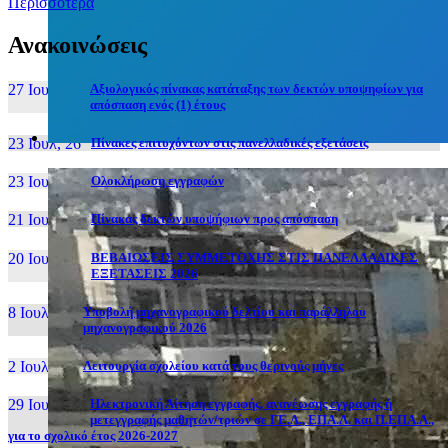
Περισσότερα
Ανακοινώσεις
27 Ιουν, 26
Αξιολογικός πίνακας κατάταξης των δεκτών υποψηφίων για
απόσπαση ενός (1) έτους
23 Ιουλ, 26
Πίνακες επιτυχόντων στις πανελλαδικές εξετάσεις
23 Ιουλ, 26
Ολοκλήρωση εγγραφών
21 Ιουλ, 26
Πίνακας δεκτών υποψήφιων προς απόσπαση
20 Ιουλ, 26
ΒΕΒΑΙΩΣΕΙΣ ΣΥΜΜΕΤΟΧΗΣ ΣΤΙΣ ΠΑΝΕΛΛΑΔΙΚΕΣ
ΕΞΕΤΑΣΕΙΣ 2026
8 Ιουλ, 26
Υποβολή μηχανογραφικού δελτίου και παράλληλου
μηχανογραφικού 2026
2 Ιουλ, 26
Λειτουργία σχολείου κατά τους θερινούς μήνες
29 Ιουν, 26
Ηλεκτρονική Αίτηση εγγραφής, ανανέωσης εγγραφής ή
μετεγγραφής μαθητών/τριών σε ΓΕ.Λ., ΕΠΑ.Λ. και Π.ΕΠΑ.Λ.,
για το σχολικό έτος 2026-2027