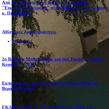
Από την επίσκεψη του ομίλου του σχολείου
"Εικονική Επιχείρηση" στον Μέντορά του υπουργό
κ. Πιερακάκη
Αθλητικές δραστηριότητες
27 Σεπ, 2024
2ο Βραβείο Μυθοπλασίας για την Ταινία "Γυριστό
Κεφάλι;" - 2023
Eκπαιδευτική μετακίνηση στην Ιταλία (Βενετία-
Βερόνα-Μιλάνο)
ΕΚΔΗΛΩΣΗ ΓΙΑ ΤΑ 100 ΧΡΟΝΙΑ ΑΠΟ ΤΗ