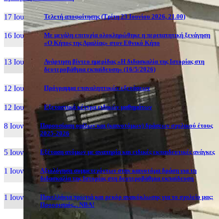
17 Ιουν, 26
Τελετή αποφοίτησης (Τρίτη 23 Ιουνίου 2026, 21.00)
16 Ιουν, 26
Με μεγάλη επιτυχία ολοκληρώθηκε η περιπατητική ξενάγηση
«Ο Κήπος της Αμαλίας» στον Εθνικό Κήπο
13 Ιουν, 26
Ανάρτηση βίντεο ημερίδας «Η διδασκαλία της Ιστορίας στη
δευτεροβάθμια εκπαίδευση» (16/5/2026)
12 Ιουν, 26
Πρόγραμμα επαναληπτικών εξετάσεων
12 Ιουν, 26
Εξεταστικά κέντρα ειδικών μαθημάτων
8 Ιουν, 26
Παρουσίαση ομίλων και (καινοτόμων) δράσεων σχολικού έτους
2025-2026
5 Ιουν, 26
Εξέταση ατόμων με αναπηρία και ειδικές εκπαιδευτικές ανάγκες
1 Ιουν, 26
Αξιολόγηση συμμετεχόντων στην καινοτόμα δράση για τη
διδασκαλία της Ιστορίας στη δευτεροβάθμια εκπαίδευση
1 Ιουν, 26
Πανελλήνια πρωτιά και ρεκόρ ανακύκλωσης για το σχολείο μας:
Προορισμός... NBA!