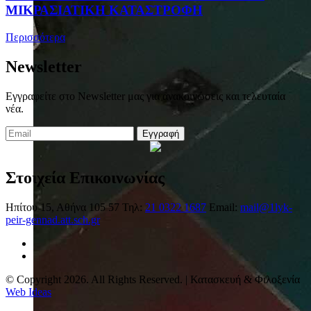
ΜΙΚΡΑΣΙΑΤΙΚΗ ΚΑΤΑΣΤΡΟΦΗ
Περισσότερα
Newsletter
Εγγραφείτε στο Newsletter μας για ανακοινώσεις και τελευταία
νέα.
Εγγραφή
Στοιχεία Επικοινωνίας
Ηπίτου 15, Αθήνα 105 57
Τηλ:
21 0322 1687
Email:
mail@1lyk-
peir-gennad.att.sch.gr
© Copyright 2026. All Rights Reserved. | Κατασκευή & Φιλοξενία
Web Ideas