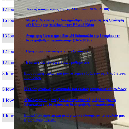
17 Ιουν, 26
Τελετή αποφοίτησης (Τρίτη 23 Ιουνίου 2026, 21.00)
16 Ιουν, 26
Με μεγάλη επιτυχία ολοκληρώθηκε η περιπατητική ξενάγηση
«Ο Κήπος της Αμαλίας» στον Εθνικό Κήπο
13 Ιουν, 26
Ανάρτηση βίντεο ημερίδας «Η διδασκαλία της Ιστορίας στη
δευτεροβάθμια εκπαίδευση» (16/5/2026)
12 Ιουν, 26
Πρόγραμμα επαναληπτικών εξετάσεων
12 Ιουν, 26
Εξεταστικά κέντρα ειδικών μαθημάτων
8 Ιουν, 26
Παρουσίαση ομίλων και (καινοτόμων) δράσεων σχολικού έτους
2025-2026
5 Ιουν, 26
Εξέταση ατόμων με αναπηρία και ειδικές εκπαιδευτικές ανάγκες
1 Ιουν, 26
Αξιολόγηση συμμετεχόντων στην καινοτόμα δράση για τη
διδασκαλία της Ιστορίας στη δευτεροβάθμια εκπαίδευση
1 Ιουν, 26
Πανελλήνια πρωτιά και ρεκόρ ανακύκλωσης για το σχολείο μας:
Προορισμός... NBA!