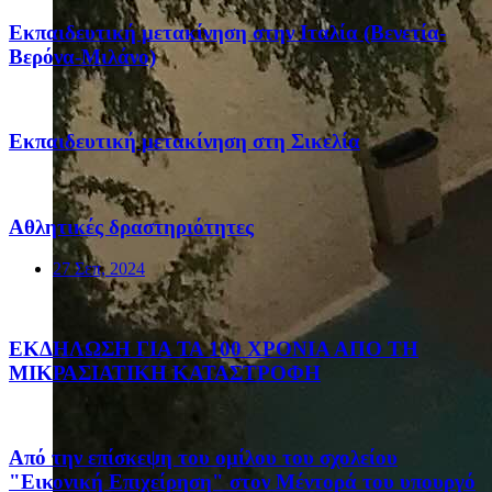
Eκπαιδευτική μετακίνηση στην Ιταλία (Βενετία-
Βερόνα-Μιλάνο)
Eκπαιδευτική μετακίνηση στη Σικελία
Αθλητικές δραστηριότητες
27 Σεπ, 2024
ΕΚΔΗΛΩΣΗ ΓΙΑ ΤΑ 100 ΧΡΟΝΙΑ ΑΠΟ ΤΗ
ΜΙΚΡΑΣΙΑΤΙΚΗ ΚΑΤΑΣΤΡΟΦΗ
Από την επίσκεψη του ομίλου του σχολείου
"Εικονική Επιχείρηση" στον Μέντορά του υπουργό