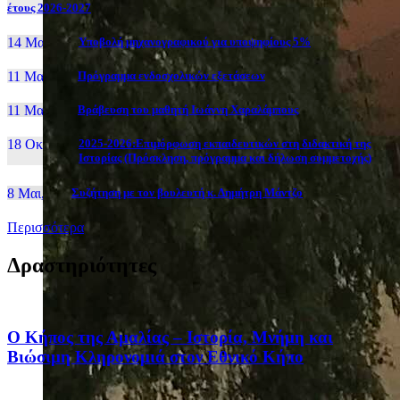
έτους 2026-2027
14 Μαι, 26
Yποβολή μηχανογραφικού για υποψηφίους 5%
11 Μαι, 26
Πρόγραμμα ενδοσχολικών εξετάσεων
11 Μαι, 26
Βράβευση του μαθητή Ιωάννη Χαραλάμπους
18 Οκτ, 25
2025-2026:Επιμόρφωση εκπαιδευτικών στη διδακτική της
Ιστορίας (Πρόσκληση, πρόγραμμα και δήλωση συμμετοχής)
8 Μαι, 26
Συζήτηση με τον βουλευτή κ. Δημήτρη Μάντζο
Περισσότερα
Δραστηριότητες
Ο Κήπος της Αμαλίας – Ιστορία, Μνήμη και
Βιώσιμη Κληρονομιά στον Εθνικό Κήπο