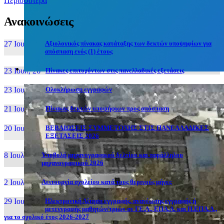
Περισσότερα
Ανακοινώσεις
27 Ιουν, 26
Αξιολογικός πίνακας κατάταξης των δεκτών υποψηφίων για
απόσπαση ενός (1) έτους
23 Ιουλ, 26
Πίνακες επιτυχόντων στις πανελλαδικές εξετάσεις
23 Ιουλ, 26
Ολοκλήρωση εγγραφών
21 Ιουλ, 26
Πίνακας δεκτών υποψήφιων προς απόσπαση
20 Ιουλ, 26
ΒΕΒΑΙΩΣΕΙΣ ΣΥΜΜΕΤΟΧΗΣ ΣΤΙΣ ΠΑΝΕΛΛΑΔΙΚΕΣ
ΕΞΕΤΑΣΕΙΣ 2026
8 Ιουλ, 26
Υποβολή μηχανογραφικού δελτίου και παράλληλου
μηχανογραφικού 2026
2 Ιουλ, 26
Λειτουργία σχολείου κατά τους θερινούς μήνες
29 Ιουν, 26
Ηλεκτρονική Αίτηση εγγραφής, ανανέωσης εγγραφής ή
μετεγγραφής μαθητών/τριών σε ΓΕ.Λ., ΕΠΑ.Λ. και Π.ΕΠΑ.Λ.,
για το σχολικό έτος 2026-2027