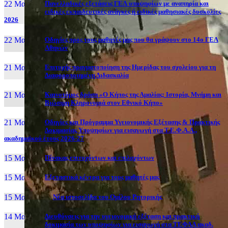
22 Μαι, 26
Πανελλαδικές εξετάσεις ΓΕΛ υποψηφίων με αναπηρία και
ειδικές εκπαιδευτικές ανάγκες ή ειδικές μαθησιακές δυσκολίες
2026
22 Μαι, 26
Οδηγίες προς τους μαθητές μας που θα γράψουν στο 14ο ΓΕΛ
Αθηνών
21 Μαι, 26
Επιτυχής πραγματοποίηση της Ημερίδας του σχολείου για τη
Διαφοροποιημένη Διδασκαλία
21 Μαι, 26
Καινοτόμος δράση «Ο Κήπος της Αμαλίας: Ιστορία, Μνήμη και
Βιώσιμη Κληρονομιά στον Εθνικό Κήπο»
21 Μαι, 26
Οδηγίες και Πρόγραμμα Υγειονομικής Εξέτασης & Πρακτικής
Δοκιμασίας Υποψηφίων για εισαγωγή στα Τ.Ε.Φ.Α.Α.,
ακαδημαϊκού έτους 2026-27
15 Μαι, 26
Πίνακας επιτυχόντων και επιλαχόντων
15 Μαι, 26
Εξεταστικά κέντρα για τους μαθητές μας
15 Μαι, 2026
Νέα ιστοσελίδα του Ομίλου Ρητορικής
14 Μαι, 26
Διευθύνσεις για την υγειονομική εξέταση και πρακτική
δοκιμασία των υποψηφίων για εισαγωγή στα ΤΕΦΑΑ ακαδ.