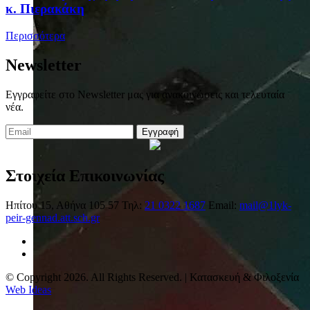
κ. Πιερακάκη
Περισσότερα
Newsletter
Εγγραφείτε στο Newsletter μας για ανακοινώσεις και τελευταία
νέα.
Εγγραφή
Στοιχεία Επικοινωνίας
Ηπίτου 15, Αθήνα 105 57
Τηλ:
21 0322 1687
Email:
mail@1lyk-
peir-gennad.att.sch.gr
© Copyright 2026. All Rights Reserved. | Κατασκευή & Φιλοξενία
Web Ideas