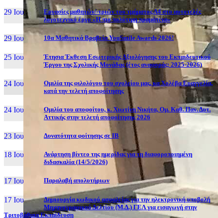
29 Ιουν, 26
Εργασίες μαθητών/-τριών του τμήματος Α4 στο αυτοτελές
λογοτεχνικό έργο «Η πιο πολύτιμη πραμάτεια»
29 Ιουν, 26
10α Μαθητικά Βραβεία YouSmile Awards 2026!
25 Ιουν, 26
Έτησια Έκθεση Εσωτερικής Αξιολόγησης του Εκπαιδευτικού
Έργου της Σχολικής Μονάδας (έτος αναφοράς: 2025-2026)
24 Ιουν, 26
Ομιλία της φιλολόγου του σχολείου μας, κα Χολέβα Ευαγγελία,
κατά την τελετή αποφοίτησης
24 Ιουν, 26
Ομιλία του αποφοίτου, κ. Χιωτίνη Νικήτα, Ομ. Καθ. Παν. Δυτ.
Αττικής στην τελετή αποφοίτησης 2026
23 Ιουν, 26
Δυνατότητα φοίτησης σε ΙΒ
18 Ιουν, 26
Ανάρτηση βίντεο της ημερίδας για τη διαφοροποιημένη
διδασκαλία (14/5/2026)
17 Ιουν, 26
Παραλαβή απολυτήριων
17 Ιουν, 26
Δημιουργία κωδικού ασφαλείας για την ηλεκτρονική υποβολή
Μηχανογραφικού Δελτίου (Μ.Δ.) ΓΕΛ για εισαγωγή στην
Τριτοβάθμια Εκπαίδευση