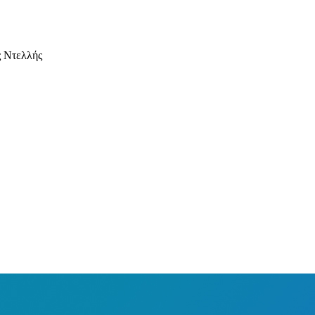
ς Ντελλής