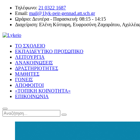
Τηλέφωνο:
21 0322 1687
Email:
mail@1lyk-peir-gennad.att.sch.gr
Ωράριο:
Δευτέρα - Παρασκευή: 08:15 - 14:15
Διαχείριση:
Ελένη Κύτταρη, Ευφροσύνη Ζαχαράτου, Αχιλλέα
ΤΟ ΣΧΟΛΕΙΟ
ΕΚΠΑΙΔΕΥΤΙΚΟ ΠΡΟΣΩΠΙΚΟ
ΛΕΙΤΟΥΡΓΙΑ
ΑΝΑΚΟΙΝΩΣΕΙΣ
ΔΡΑΣΤΗΡΙΟΤΗΤΕΣ
ΜΑΘΗΤΕΣ
ΓΟΝΕΙΣ
ΑΠΟΦΟΙΤΟΙ
«ΤΟΠΙΚΗ ΚΟΙΝΟΤΗΤΑ»
ΕΠΙΚΟΙΝΩΝΙΑ