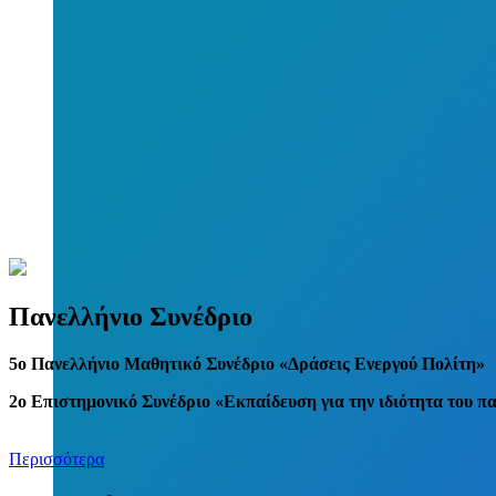
Πανελλήνιο Συνέδριο
5
o
Πανελλήνιο Μαθητικό Συνέδριο «Δράσεις Ενεργού Πολίτη»
2ο Επιστημονικό Συνέδριο «Εκπαίδευση για την ιδιότητα του π
Περισσότερα