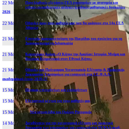
22 Μαι, 26
Πανελλαδικές εξετάσεις ΓΕΛ υποψηφίων με αναπηρία και
ειδικές εκπαιδευτικές ανάγκες ή ειδικές μαθησιακές δυσκολίες
2026
22 Μαι, 26
Οδηγίες προς τους μαθητές μας που θα γράψουν στο 14ο ΓΕΛ
Αθηνών
21 Μαι, 26
Επιτυχής πραγματοποίηση της Ημερίδας του σχολείου για τη
Διαφοροποιημένη Διδασκαλία
21 Μαι, 26
Καινοτόμος δράση «Ο Κήπος της Αμαλίας: Ιστορία, Μνήμη και
Βιώσιμη Κληρονομιά στον Εθνικό Κήπο»
21 Μαι, 26
Οδηγίες και Πρόγραμμα Υγειονομικής Εξέτασης & Πρακτικής
Δοκιμασίας Υποψηφίων για εισαγωγή στα Τ.Ε.Φ.Α.Α.,
ακαδημαϊκού έτους 2026-27
15 Μαι, 26
Πίνακας επιτυχόντων και επιλαχόντων
15 Μαι, 26
Εξεταστικά κέντρα για τους μαθητές μας
15 Μαι, 2026
Νέα ιστοσελίδα του Ομίλου Ρητορικής
14 Μαι, 26
Διευθύνσεις για την υγειονομική εξέταση και πρακτική
δοκιμασία των υποψηφίων για εισαγωγή στα ΤΕΦΑΑ ακαδ.