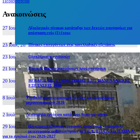
Περισσότερα
Ανακοινώσεις
27 Ιουν, 26
Αξιολογικός πίνακας κατάταξης των δεκτών υποψηφίων για
απόσπαση ενός (1) έτους
23 Ιουλ, 26
Πίνακες επιτυχόντων στις πανελλαδικές εξετάσεις
23 Ιουλ, 26
Ολοκλήρωση εγγραφών
21 Ιουλ, 26
Πίνακας δεκτών υποψήφιων προς απόσπαση
20 Ιουλ, 26
ΒΕΒΑΙΩΣΕΙΣ ΣΥΜΜΕΤΟΧΗΣ ΣΤΙΣ ΠΑΝΕΛΛΑΔΙΚΕΣ
ΕΞΕΤΑΣΕΙΣ 2026
8 Ιουλ, 26
Υποβολή μηχανογραφικού δελτίου και παράλληλου
μηχανογραφικού 2026
2 Ιουλ, 26
Λειτουργία σχολείου κατά τους θερινούς μήνες
29 Ιουν, 26
Ηλεκτρονική Αίτηση εγγραφής, ανανέωσης εγγραφής ή
μετεγγραφής μαθητών/τριών σε ΓΕ.Λ., ΕΠΑ.Λ. και Π.ΕΠΑ.Λ.,
για το σχολικό έτος 2026-2027