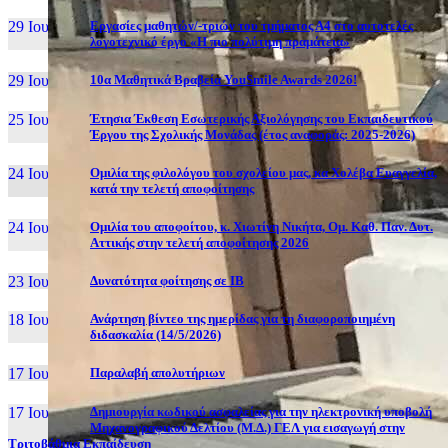
29 Ιουν, 26
Εργασίες μαθητών/-τριών του τμήματος Α4 στο αυτοτελές
λογοτεχνικό έργο «Η πιο πολύτιμη πραμάτεια»
29 Ιουν, 26
10α Μαθητικά Βραβεία YouSmile Awards 2026!
25 Ιουν, 26
Έτησια Έκθεση Εσωτερικής Αξιολόγησης του Εκπαιδευτικού
Έργου της Σχολικής Μονάδας (έτος αναφοράς: 2025-2026)
24 Ιουν, 26
Ομιλία της φιλολόγου του σχολείου μας, κα Χολέβα Ευαγγελία,
κατά την τελετή αποφοίτησης
24 Ιουν, 26
Ομιλία του αποφοίτου, κ. Χιωτίνη Νικήτα, Ομ. Καθ. Παν. Δυτ.
Αττικής στην τελετή αποφοίτησης 2026
23 Ιουν, 26
Δυνατότητα φοίτησης σε ΙΒ
18 Ιουν, 26
Ανάρτηση βίντεο της ημερίδας για τη διαφοροποιημένη
διδασκαλία (14/5/2026)
17 Ιουν, 26
Παραλαβή απολυτήριων
17 Ιουν, 26
Δημιουργία κωδικού ασφαλείας για την ηλεκτρονική υποβολή
Μηχανογραφικού Δελτίου (Μ.Δ.) ΓΕΛ για εισαγωγή στην
Τριτοβάθμια Εκπαίδευση