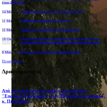
έτους 2026-2027
14 Μαι, 26
Yποβολή μηχανογραφικού για υποψηφίους 5%
11 Μαι, 26
Πρόγραμμα ενδοσχολικών εξετάσεων
11 Μαι, 26
Βράβευση του μαθητή Ιωάννη Χαραλάμπους
18 Οκτ, 25
2025-2026:Επιμόρφωση εκπαιδευτικών στη διδακτική της
Ιστορίας (Πρόσκληση, πρόγραμμα και δήλωση συμμετοχής)
8 Μαι, 26
Συζήτηση με τον βουλευτή κ. Δημήτρη Μάντζο
Περισσότερα
Δραστηριότητες
Από την επίσκεψη του ομίλου του σχολείου
"Εικονική Επιχείρηση" στον Μέντορά του υπουργό
κ. Πιερακάκη