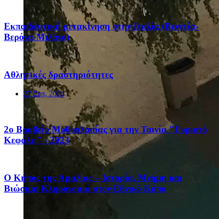
Eκπαιδευτική μετακίνηση στην Ιταλία (Βενετία-
Βερόνα-Μιλάνο)
Αθλητικές δραστηριότητες
27 Σεπ, 2024
2ο Βραβείο Μυθοπλασίας για την Ταινία "Γυριστό
Κεφάλι;" - 2023
Ο Κήπος της Αμαλίας – Ιστορία, Μνήμη και
Βιώσιμη Κληρονομιά στον Εθνικό Κήπο