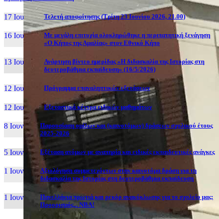
17 Ιουν, 26
Τελετή αποφοίτησης (Τρίτη 23 Ιουνίου 2026, 21.00)
16 Ιουν, 26
Με μεγάλη επιτυχία ολοκληρώθηκε η περιπατητική ξενάγηση
«Ο Κήπος της Αμαλίας» στον Εθνικό Κήπο
13 Ιουν, 26
Ανάρτηση βίντεο ημερίδας «Η διδασκαλία της Ιστορίας στη
δευτεροβάθμια εκπαίδευση» (16/5/2026)
12 Ιουν, 26
Πρόγραμμα επαναληπτικών εξετάσεων
12 Ιουν, 26
Εξεταστικά κέντρα ειδικών μαθημάτων
8 Ιουν, 26
Παρουσίαση ομίλων και (καινοτόμων) δράσεων σχολικού έτους
2025-2026
5 Ιουν, 26
Εξέταση ατόμων με αναπηρία και ειδικές εκπαιδευτικές ανάγκες
1 Ιουν, 26
Αξιολόγηση συμμετεχόντων στην καινοτόμα δράση για τη
διδασκαλία της Ιστορίας στη δευτεροβάθμια εκπαίδευση
1 Ιουν, 26
Πανελλήνια πρωτιά και ρεκόρ ανακύκλωσης για το σχολείο μας:
Προορισμός... NBA!