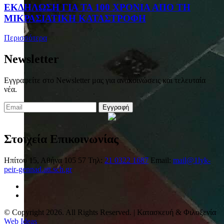
ΕΚΔΗΛΩΣΗ ΓΙΑ ΤΑ 100 ΧΡΟΝΙΑ ΑΠΟ ΤΗ
ΜΙΚΡΑΣΙΑΤΙΚΗ ΚΑΤΑΣΤΡΟΦΗ
Περισσότερα
Newsletter
Εγγραφείτε στο Newsletter μας για ανακοινώσεις και τελευταία
νέα.
Εγγραφή
Στοιχεία Επικοινωνίας
Ηπίτου 15, Αθήνα 105 57
Τηλ:
21 0322 1687
Email:
mail@1lyk-
peir-gennad.att.sch.gr
© Copyright 2026. All Rights Reserved. | Κατασκευή & Φιλοξενία
Web Ideas