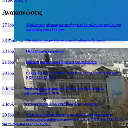
Περισσότερα
Ανακοινώσεις
27 Ιουν, 26
Αξιολογικός πίνακας κατάταξης των δεκτών υποψηφίων για
απόσπαση ενός (1) έτους
23 Ιουλ, 26
Πίνακες επιτυχόντων στις πανελλαδικές εξετάσεις
23 Ιουλ, 26
Ολοκλήρωση εγγραφών
21 Ιουλ, 26
Πίνακας δεκτών υποψήφιων προς απόσπαση
20 Ιουλ, 26
ΒΕΒΑΙΩΣΕΙΣ ΣΥΜΜΕΤΟΧΗΣ ΣΤΙΣ ΠΑΝΕΛΛΑΔΙΚΕΣ
ΕΞΕΤΑΣΕΙΣ 2026
8 Ιουλ, 26
Υποβολή μηχανογραφικού δελτίου και παράλληλου
μηχανογραφικού 2026
2 Ιουλ, 26
Λειτουργία σχολείου κατά τους θερινούς μήνες
29 Ιουν, 26
Ηλεκτρονική Αίτηση εγγραφής, ανανέωσης εγγραφής ή
μετεγγραφής μαθητών/τριών σε ΓΕ.Λ., ΕΠΑ.Λ. και Π.ΕΠΑ.Λ.,
για το σχολικό έτος 2026-2027