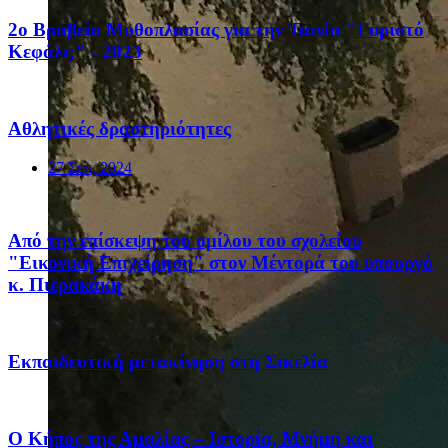
2ο Βραβείο Μυθοπλασίας για την Ταινία "Γυριστό
Κεφάλι;" - 2023
Αθλητικές δραστηριότητες
27 Σεπ, 2024
Από την επίσκεψη του ομίλου του σχολείου
"Εικονική Επιχείρηση" στον Μέντορά του υπουργό
κ. Πιερακάκη
Eκπαιδευτική μετακίνηση στη Σικελία
Ο Κήπος της Αμαλίας – Ιστορία, Μνήμη και