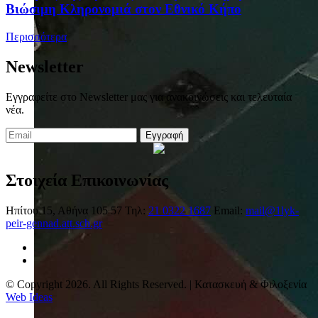
Βιώσιμη Κληρονομιά στον Εθνικό Κήπο
Περισσότερα
Newsletter
Εγγραφείτε στο Newsletter μας για ανακοινώσεις και τελευταία
νέα.
Εγγραφή
Στοιχεία Επικοινωνίας
Ηπίτου 15, Αθήνα 105 57
Τηλ:
21 0322 1687
Email:
mail@1lyk-
peir-gennad.att.sch.gr
© Copyright 2026. All Rights Reserved. | Κατασκευή & Φιλοξενία
Web Ideas