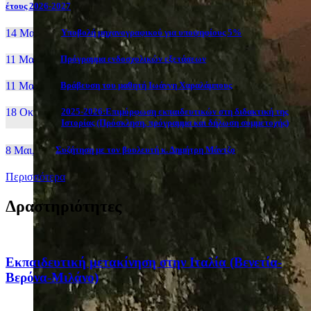
έτους 2026-2027
14 Μαι, 26
Yποβολή μηχανογραφικού για υποψηφίους 5%
11 Μαι, 26
Πρόγραμμα ενδοσχολικών εξετάσεων
11 Μαι, 26
Βράβευση του μαθητή Ιωάννη Χαραλάμπους
18 Οκτ, 25
2025-2026:Επιμόρφωση εκπαιδευτικών στη διδακτική της
Ιστορίας (Πρόσκληση, πρόγραμμα και δήλωση συμμετοχής)
8 Μαι, 26
Συζήτηση με τον βουλευτή κ. Δημήτρη Μάντζο
Περισσότερα
Δραστηριότητες
Eκπαιδευτική μετακίνηση στην Ιταλία (Βενετία-
Βερόνα-Μιλάνο)