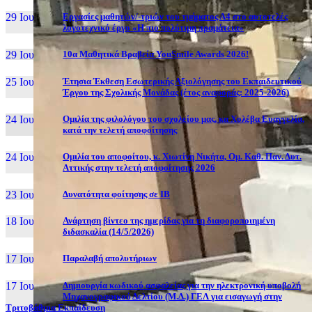
29 Ιουν, 26
Εργασίες μαθητών/-τριών του τμήματος Α4 στο αυτοτελές
λογοτεχνικό έργο «Η πιο πολύτιμη πραμάτεια»
29 Ιουν, 26
10α Μαθητικά Βραβεία YouSmile Awards 2026!
25 Ιουν, 26
Έτησια Έκθεση Εσωτερικής Αξιολόγησης του Εκπαιδευτικού
Έργου της Σχολικής Μονάδας (έτος αναφοράς: 2025-2026)
24 Ιουν, 26
Ομιλία της φιλολόγου του σχολείου μας, κα Χολέβα Ευαγγελία,
κατά την τελετή αποφοίτησης
24 Ιουν, 26
Ομιλία του αποφοίτου, κ. Χιωτίνη Νικήτα, Ομ. Καθ. Παν. Δυτ.
Αττικής στην τελετή αποφοίτησης 2026
23 Ιουν, 26
Δυνατότητα φοίτησης σε ΙΒ
18 Ιουν, 26
Ανάρτηση βίντεο της ημερίδας για τη διαφοροποιημένη
διδασκαλία (14/5/2026)
17 Ιουν, 26
Παραλαβή απολυτήριων
17 Ιουν, 26
Δημιουργία κωδικού ασφαλείας για την ηλεκτρονική υποβολή
Μηχανογραφικού Δελτίου (Μ.Δ.) ΓΕΛ για εισαγωγή στην
Τριτοβάθμια Εκπαίδευση