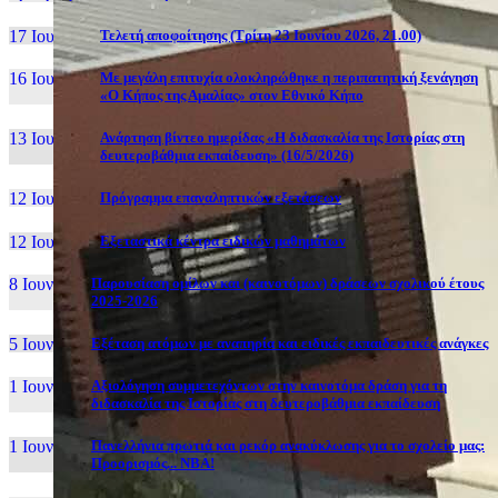
17 Ιουν, 26
Τελετή αποφοίτησης (Τρίτη 23 Ιουνίου 2026, 21.00)
16 Ιουν, 26
Με μεγάλη επιτυχία ολοκληρώθηκε η περιπατητική ξενάγηση
«Ο Κήπος της Αμαλίας» στον Εθνικό Κήπο
13 Ιουν, 26
Ανάρτηση βίντεο ημερίδας «Η διδασκαλία της Ιστορίας στη
δευτεροβάθμια εκπαίδευση» (16/5/2026)
12 Ιουν, 26
Πρόγραμμα επαναληπτικών εξετάσεων
12 Ιουν, 26
Εξεταστικά κέντρα ειδικών μαθημάτων
8 Ιουν, 26
Παρουσίαση ομίλων και (καινοτόμων) δράσεων σχολικού έτους
2025-2026
5 Ιουν, 26
Εξέταση ατόμων με αναπηρία και ειδικές εκπαιδευτικές ανάγκες
1 Ιουν, 26
Αξιολόγηση συμμετεχόντων στην καινοτόμα δράση για τη
διδασκαλία της Ιστορίας στη δευτεροβάθμια εκπαίδευση
1 Ιουν, 26
Πανελλήνια πρωτιά και ρεκόρ ανακύκλωσης για το σχολείο μας:
Προορισμός... NBA!