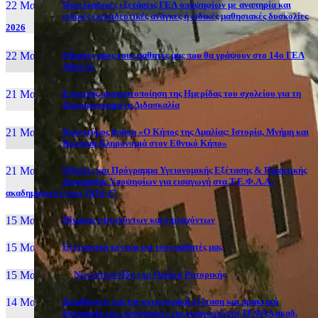
22 Μαι, 26
Πανελλαδικές εξετάσεις ΓΕΛ υποψηφίων με αναπηρία και
ειδικές εκπαιδευτικές ανάγκες ή ειδικές μαθησιακές δυσκολίες
2026
22 Μαι, 26
Οδηγίες προς τους μαθητές μας που θα γράψουν στο 14ο ΓΕΛ
Αθηνών
21 Μαι, 26
Επιτυχής πραγματοποίηση της Ημερίδας του σχολείου για τη
Διαφοροποιημένη Διδασκαλία
21 Μαι, 26
Καινοτόμος δράση «Ο Κήπος της Αμαλίας: Ιστορία, Μνήμη και
Βιώσιμη Κληρονομιά στον Εθνικό Κήπο»
21 Μαι, 26
Οδηγίες και Πρόγραμμα Υγειονομικής Εξέτασης & Πρακτικής
Δοκιμασίας Υποψηφίων για εισαγωγή στα Τ.Ε.Φ.Α.Α.,
ακαδημαϊκού έτους 2026-27
15 Μαι, 26
Πίνακας επιτυχόντων και επιλαχόντων
15 Μαι, 26
Εξεταστικά κέντρα για τους μαθητές μας
15 Μαι, 2026
Νέα ιστοσελίδα του Ομίλου Ρητορικής
14 Μαι, 26
Διευθύνσεις για την υγειονομική εξέταση και πρακτική
δοκιμασία των υποψηφίων για εισαγωγή στα ΤΕΦΑΑ ακαδ.