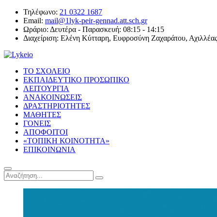
Τηλέφωνο:
21 0322 1687
Email:
mail@1lyk-peir-gennad.att.sch.gr
Ωράριο:
Δευτέρα - Παρασκευή: 08:15 - 14:15
Διαχείριση:
Ελένη Κύτταρη, Ευφροσύνη Ζαχαράτου, Αχιλλέα
ΤΟ ΣΧΟΛΕΙΟ
ΕΚΠΑΙΔΕΥΤΙΚΟ ΠΡΟΣΩΠΙΚΟ
ΛΕΙΤΟΥΡΓΙΑ
ΑΝΑΚΟΙΝΩΣΕΙΣ
ΔΡΑΣΤΗΡΙΟΤΗΤΕΣ
ΜΑΘΗΤΕΣ
ΓΟΝΕΙΣ
ΑΠΟΦΟΙΤΟΙ
«ΤΟΠΙΚΗ ΚΟΙΝΟΤΗΤΑ»
ΕΠΙΚΟΙΝΩΝΙΑ