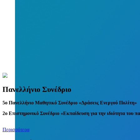
Πανελλήνιο Συνέδριο
5
o
Πανελλήνιο Μαθητικό Συνέδριο «Δράσεις Ενεργού Πολίτη»
2ο Επιστημονικό Συνέδριο «Εκπαίδευση για την ιδιότητα του π
Περισσότερα