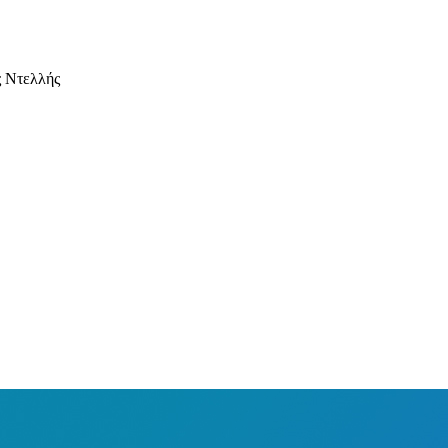
ς Ντελλής