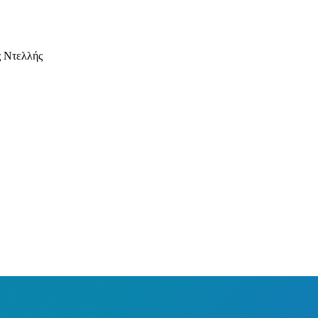
ς Ντελλής