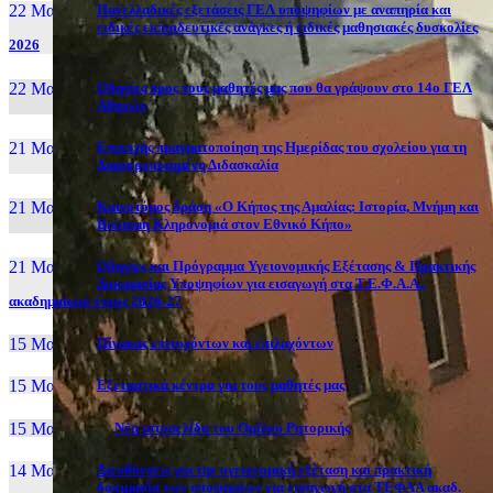
22 Μαι, 26
Πανελλαδικές εξετάσεις ΓΕΛ υποψηφίων με αναπηρία και
ειδικές εκπαιδευτικές ανάγκες ή ειδικές μαθησιακές δυσκολίες
2026
22 Μαι, 26
Οδηγίες προς τους μαθητές μας που θα γράψουν στο 14ο ΓΕΛ
Αθηνών
21 Μαι, 26
Επιτυχής πραγματοποίηση της Ημερίδας του σχολείου για τη
Διαφοροποιημένη Διδασκαλία
21 Μαι, 26
Καινοτόμος δράση «Ο Κήπος της Αμαλίας: Ιστορία, Μνήμη και
Βιώσιμη Κληρονομιά στον Εθνικό Κήπο»
21 Μαι, 26
Οδηγίες και Πρόγραμμα Υγειονομικής Εξέτασης & Πρακτικής
Δοκιμασίας Υποψηφίων για εισαγωγή στα Τ.Ε.Φ.Α.Α.,
ακαδημαϊκού έτους 2026-27
15 Μαι, 26
Πίνακας επιτυχόντων και επιλαχόντων
15 Μαι, 26
Εξεταστικά κέντρα για τους μαθητές μας
15 Μαι, 2026
Νέα ιστοσελίδα του Ομίλου Ρητορικής
14 Μαι, 26
Διευθύνσεις για την υγειονομική εξέταση και πρακτική
δοκιμασία των υποψηφίων για εισαγωγή στα ΤΕΦΑΑ ακαδ.