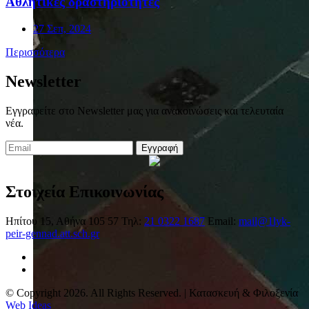
Αθλητικές δραστηριότητες
27 Σεπ, 2024
Περισσότερα
Newsletter
Εγγραφείτε στο Newsletter μας για ανακοινώσεις και τελευταία
νέα.
Εγγραφή
Στοιχεία Επικοινωνίας
Ηπίτου 15, Αθήνα 105 57
Τηλ:
21 0322 1687
Email:
mail@1lyk-
peir-gennad.att.sch.gr
© Copyright 2026. All Rights Reserved. | Κατασκευή & Φιλοξενία
Web Ideas