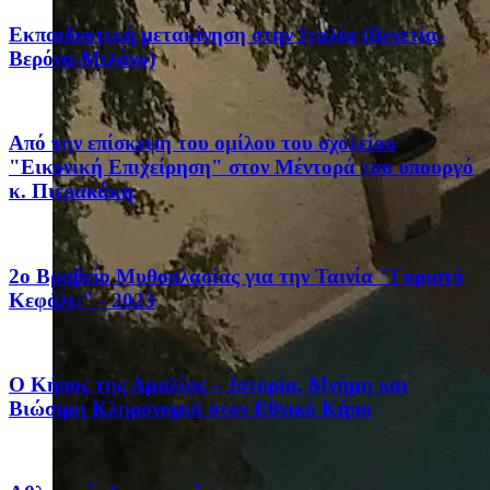
Eκπαιδευτική μετακίνηση στην Ιταλία (Βενετία-
Βερόνα-Μιλάνο)
Από την επίσκεψη του ομίλου του σχολείου
"Εικονική Επιχείρηση" στον Μέντορά του υπουργό
κ. Πιερακάκη
2ο Βραβείο Μυθοπλασίας για την Ταινία "Γυριστό
Κεφάλι;" - 2023
Ο Κήπος της Αμαλίας – Ιστορία, Μνήμη και
Βιώσιμη Κληρονομιά στον Εθνικό Κήπο