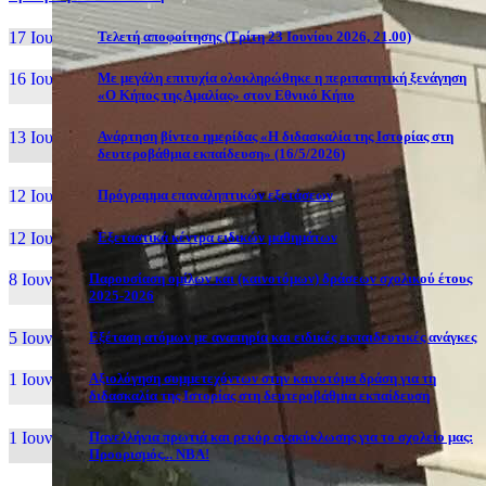
17 Ιουν, 26
Τελετή αποφοίτησης (Τρίτη 23 Ιουνίου 2026, 21.00)
16 Ιουν, 26
Με μεγάλη επιτυχία ολοκληρώθηκε η περιπατητική ξενάγηση
«Ο Κήπος της Αμαλίας» στον Εθνικό Κήπο
13 Ιουν, 26
Ανάρτηση βίντεο ημερίδας «Η διδασκαλία της Ιστορίας στη
δευτεροβάθμια εκπαίδευση» (16/5/2026)
12 Ιουν, 26
Πρόγραμμα επαναληπτικών εξετάσεων
12 Ιουν, 26
Εξεταστικά κέντρα ειδικών μαθημάτων
8 Ιουν, 26
Παρουσίαση ομίλων και (καινοτόμων) δράσεων σχολικού έτους
2025-2026
5 Ιουν, 26
Εξέταση ατόμων με αναπηρία και ειδικές εκπαιδευτικές ανάγκες
1 Ιουν, 26
Αξιολόγηση συμμετεχόντων στην καινοτόμα δράση για τη
διδασκαλία της Ιστορίας στη δευτεροβάθμια εκπαίδευση
1 Ιουν, 26
Πανελλήνια πρωτιά και ρεκόρ ανακύκλωσης για το σχολείο μας:
Προορισμός... NBA!