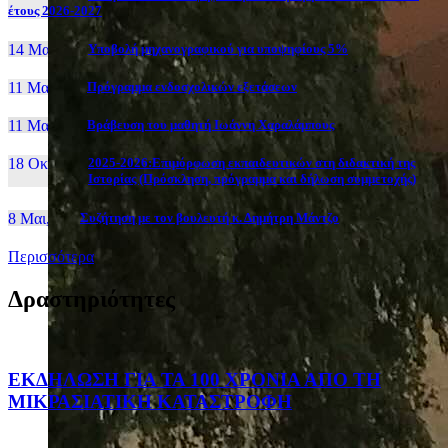
έτους 2026-2027
14 Μαι, 26
Yποβολή μηχανογραφικού για υποψηφίους 5%
11 Μαι, 26
Πρόγραμμα ενδοσχολικών εξετάσεων
11 Μαι, 26
Βράβευση του μαθητή Ιωάννη Χαραλάμπους
18 Οκτ, 25
2025-2026:Επιμόρφωση εκπαιδευτικών στη διδακτική της
Ιστορίας (Πρόσκληση, πρόγραμμα και δήλωση συμμετοχής)
8 Μαι, 26
Συζήτηση με τον βουλευτή κ. Δημήτρη Μάντζο
Περισσότερα
Δραστηριότητες
ΕΚΔΗΛΩΣΗ ΓΙΑ ΤΑ 100 ΧΡΟΝΙΑ ΑΠΟ ΤΗ
ΜΙΚΡΑΣΙΑΤΙΚΗ ΚΑΤΑΣΤΡΟΦΗ