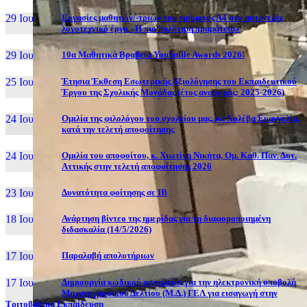
29 Ιουν, 26
Εργασίες μαθητών/-τριών του τμήματος Α4 στο αυτοτελές
λογοτεχνικό έργο «Η πιο πολύτιμη πραμάτεια»
29 Ιουν, 26
10α Μαθητικά Βραβεία YouSmile Awards 2026!
25 Ιουν, 26
Έτησια Έκθεση Εσωτερικής Αξιολόγησης του Εκπαιδευτικού
Έργου της Σχολικής Μονάδας (έτος αναφοράς: 2025-2026)
24 Ιουν, 26
Ομιλία της φιλολόγου του σχολείου μας, κα Χολέβα Ευαγγελία,
κατά την τελετή αποφοίτησης
24 Ιουν, 26
Ομιλία του αποφοίτου, κ. Χιωτίνη Νικήτα, Ομ. Καθ. Παν. Δυτ.
Αττικής στην τελετή αποφοίτησης 2026
23 Ιουν, 26
Δυνατότητα φοίτησης σε ΙΒ
18 Ιουν, 26
Ανάρτηση βίντεο της ημερίδας για τη διαφοροποιημένη
διδασκαλία (14/5/2026)
17 Ιουν, 26
Παραλαβή απολυτήριων
17 Ιουν, 26
Δημιουργία κωδικού ασφαλείας για την ηλεκτρονική υποβολή
Μηχανογραφικού Δελτίου (Μ.Δ.) ΓΕΛ για εισαγωγή στην
Τριτοβάθμια Εκπαίδευση