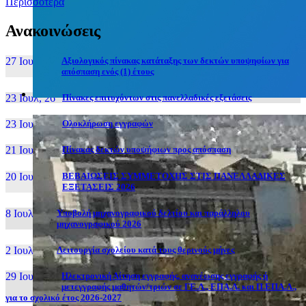
Περισσότερα
Ανακοινώσεις
27 Ιουν, 26
Αξιολογικός πίνακας κατάταξης των δεκτών υποψηφίων για
απόσπαση ενός (1) έτους
23 Ιουλ, 26
Πίνακες επιτυχόντων στις πανελλαδικές εξετάσεις
23 Ιουλ, 26
Ολοκλήρωση εγγραφών
21 Ιουλ, 26
Πίνακας δεκτών υποψήφιων προς απόσπαση
20 Ιουλ, 26
ΒΕΒΑΙΩΣΕΙΣ ΣΥΜΜΕΤΟΧΗΣ ΣΤΙΣ ΠΑΝΕΛΛΑΔΙΚΕΣ
ΕΞΕΤΑΣΕΙΣ 2026
8 Ιουλ, 26
Υποβολή μηχανογραφικού δελτίου και παράλληλου
μηχανογραφικού 2026
2 Ιουλ, 26
Λειτουργία σχολείου κατά τους θερινούς μήνες
29 Ιουν, 26
Ηλεκτρονική Αίτηση εγγραφής, ανανέωσης εγγραφής ή
μετεγγραφής μαθητών/τριών σε ΓΕ.Λ., ΕΠΑ.Λ. και Π.ΕΠΑ.Λ.,
για το σχολικό έτος 2026-2027