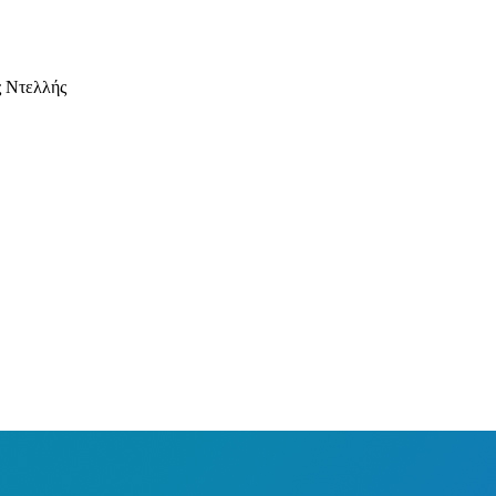
ς Ντελλής