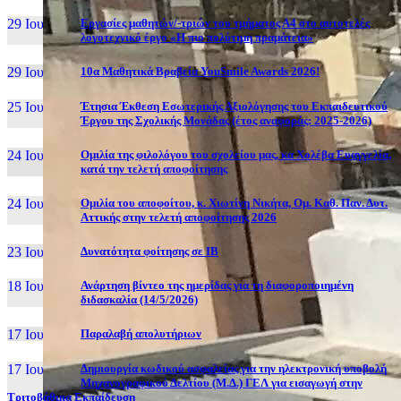
29 Ιουν, 26
Εργασίες μαθητών/-τριών του τμήματος Α4 στο αυτοτελές
λογοτεχνικό έργο «Η πιο πολύτιμη πραμάτεια»
29 Ιουν, 26
10α Μαθητικά Βραβεία YouSmile Awards 2026!
25 Ιουν, 26
Έτησια Έκθεση Εσωτερικής Αξιολόγησης του Εκπαιδευτικού
Έργου της Σχολικής Μονάδας (έτος αναφοράς: 2025-2026)
24 Ιουν, 26
Ομιλία της φιλολόγου του σχολείου μας, κα Χολέβα Ευαγγελία,
κατά την τελετή αποφοίτησης
24 Ιουν, 26
Ομιλία του αποφοίτου, κ. Χιωτίνη Νικήτα, Ομ. Καθ. Παν. Δυτ.
Αττικής στην τελετή αποφοίτησης 2026
23 Ιουν, 26
Δυνατότητα φοίτησης σε ΙΒ
18 Ιουν, 26
Ανάρτηση βίντεο της ημερίδας για τη διαφοροποιημένη
διδασκαλία (14/5/2026)
17 Ιουν, 26
Παραλαβή απολυτήριων
17 Ιουν, 26
Δημιουργία κωδικού ασφαλείας για την ηλεκτρονική υποβολή
Μηχανογραφικού Δελτίου (Μ.Δ.) ΓΕΛ για εισαγωγή στην
Τριτοβάθμια Εκπαίδευση