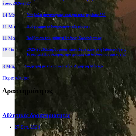
έτους 2026-2027
14 Μαι, 26
Yποβολή μηχανογραφικού για υποψηφίους 5%
11 Μαι, 26
Πρόγραμμα ενδοσχολικών εξετάσεων
11 Μαι, 26
Βράβευση του μαθητή Ιωάννη Χαραλάμπους
18 Οκτ, 25
2025-2026:Επιμόρφωση εκπαιδευτικών στη διδακτική της
Ιστορίας (Πρόσκληση, πρόγραμμα και δήλωση συμμετοχής)
8 Μαι, 26
Συζήτηση με τον βουλευτή κ. Δημήτρη Μάντζο
Περισσότερα
Δραστηριότητες
Αθλητικές δραστηριότητες
27 Σεπ, 2024