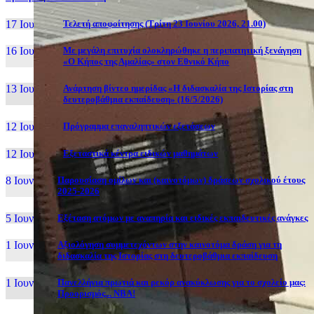
17 Ιουν, 26
Τελετή αποφοίτησης (Τρίτη 23 Ιουνίου 2026, 21.00)
16 Ιουν, 26
Με μεγάλη επιτυχία ολοκληρώθηκε η περιπατητική ξενάγηση
«Ο Κήπος της Αμαλίας» στον Εθνικό Κήπο
13 Ιουν, 26
Ανάρτηση βίντεο ημερίδας «Η διδασκαλία της Ιστορίας στη
δευτεροβάθμια εκπαίδευση» (16/5/2026)
12 Ιουν, 26
Πρόγραμμα επαναληπτικών εξετάσεων
12 Ιουν, 26
Εξεταστικά κέντρα ειδικών μαθημάτων
8 Ιουν, 26
Παρουσίαση ομίλων και (καινοτόμων) δράσεων σχολικού έτους
2025-2026
5 Ιουν, 26
Εξέταση ατόμων με αναπηρία και ειδικές εκπαιδευτικές ανάγκες
1 Ιουν, 26
Αξιολόγηση συμμετεχόντων στην καινοτόμα δράση για τη
διδασκαλία της Ιστορίας στη δευτεροβάθμια εκπαίδευση
1 Ιουν, 26
Πανελλήνια πρωτιά και ρεκόρ ανακύκλωσης για το σχολείο μας:
Προορισμός... NBA!