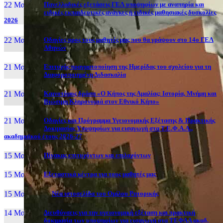
22 Μαι, 26
Πανελλαδικές εξετάσεις ΓΕΛ υποψηφίων με αναπηρία και
ειδικές εκπαιδευτικές ανάγκες ή ειδικές μαθησιακές δυσκολίες
2026
22 Μαι, 26
Οδηγίες προς τους μαθητές μας που θα γράψουν στο 14ο ΓΕΛ
Αθηνών
21 Μαι, 26
Επιτυχής πραγματοποίηση της Ημερίδας του σχολείου για τη
Διαφοροποιημένη Διδασκαλία
21 Μαι, 26
Καινοτόμος δράση «Ο Κήπος της Αμαλίας: Ιστορία, Μνήμη και
Βιώσιμη Κληρονομιά στον Εθνικό Κήπο»
21 Μαι, 26
Οδηγίες και Πρόγραμμα Υγειονομικής Εξέτασης & Πρακτικής
Δοκιμασίας Υποψηφίων για εισαγωγή στα Τ.Ε.Φ.Α.Α.,
ακαδημαϊκού έτους 2026-27
15 Μαι, 26
Πίνακας επιτυχόντων και επιλαχόντων
15 Μαι, 26
Εξεταστικά κέντρα για τους μαθητές μας
15 Μαι, 2026
Νέα ιστοσελίδα του Ομίλου Ρητορικής
14 Μαι, 26
Διευθύνσεις για την υγειονομική εξέταση και πρακτική
δοκιμασία των υποψηφίων για εισαγωγή στα ΤΕΦΑΑ ακαδ.