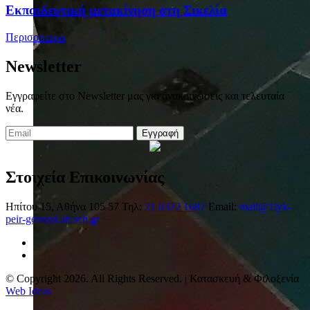
Eκπαιδευτική μετακίνηση στη Σικελία
Περισσότερα
Newsletter
Εγγραφείτε στο Newsletter μας για ανακοινώσεις και τελευταία
νέα.
Εγγραφή
Στοιχεία Επικοινωνίας
Ηπίτου 15, Αθήνα 105 57
Τηλ:
21 0322 1687
Email:
mail@1lyk-
peir-gennad.att.sch.gr
© Copyright 2026. All Rights Reserved. | Κατασκευή & Φιλοξενία
Web Ideas