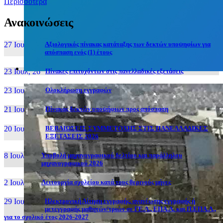
Περισσότερα
Ανακοινώσεις
27 Ιουν, 26
Αξιολογικός πίνακας κατάταξης των δεκτών υποψηφίων για
απόσπαση ενός (1) έτους
23 Ιουλ, 26
Πίνακες επιτυχόντων στις πανελλαδικές εξετάσεις
23 Ιουλ, 26
Ολοκλήρωση εγγραφών
21 Ιουλ, 26
Πίνακας δεκτών υποψήφιων προς απόσπαση
20 Ιουλ, 26
ΒΕΒΑΙΩΣΕΙΣ ΣΥΜΜΕΤΟΧΗΣ ΣΤΙΣ ΠΑΝΕΛΛΑΔΙΚΕΣ
ΕΞΕΤΑΣΕΙΣ 2026
8 Ιουλ, 26
Υποβολή μηχανογραφικού δελτίου και παράλληλου
μηχανογραφικού 2026
2 Ιουλ, 26
Λειτουργία σχολείου κατά τους θερινούς μήνες
29 Ιουν, 26
Ηλεκτρονική Αίτηση εγγραφής, ανανέωσης εγγραφής ή
μετεγγραφής μαθητών/τριών σε ΓΕ.Λ., ΕΠΑ.Λ. και Π.ΕΠΑ.Λ.,
για το σχολικό έτος 2026-2027