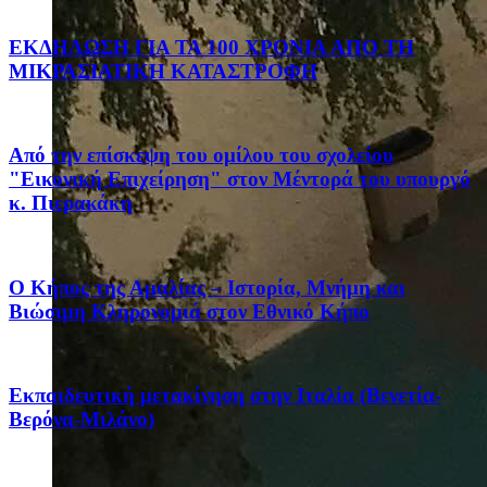
ΕΚΔΗΛΩΣΗ ΓΙΑ ΤΑ 100 ΧΡΟΝΙΑ ΑΠΟ ΤΗ
ΜΙΚΡΑΣΙΑΤΙΚΗ ΚΑΤΑΣΤΡΟΦΗ
Από την επίσκεψη του ομίλου του σχολείου
"Εικονική Επιχείρηση" στον Μέντορά του υπουργό
κ. Πιερακάκη
Ο Κήπος της Αμαλίας – Ιστορία, Μνήμη και
Βιώσιμη Κληρονομιά στον Εθνικό Κήπο
Eκπαιδευτική μετακίνηση στην Ιταλία (Βενετία-
Βερόνα-Μιλάνο)