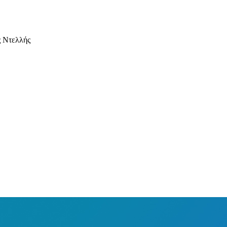
ς Ντελλής