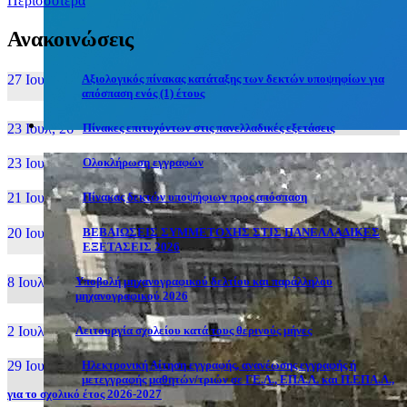
Περισσότερα
Ανακοινώσεις
27 Ιουν, 26
Αξιολογικός πίνακας κατάταξης των δεκτών υποψηφίων για
απόσπαση ενός (1) έτους
23 Ιουλ, 26
Πίνακες επιτυχόντων στις πανελλαδικές εξετάσεις
23 Ιουλ, 26
Ολοκλήρωση εγγραφών
21 Ιουλ, 26
Πίνακας δεκτών υποψήφιων προς απόσπαση
20 Ιουλ, 26
ΒΕΒΑΙΩΣΕΙΣ ΣΥΜΜΕΤΟΧΗΣ ΣΤΙΣ ΠΑΝΕΛΛΑΔΙΚΕΣ
ΕΞΕΤΑΣΕΙΣ 2026
8 Ιουλ, 26
Υποβολή μηχανογραφικού δελτίου και παράλληλου
μηχανογραφικού 2026
2 Ιουλ, 26
Λειτουργία σχολείου κατά τους θερινούς μήνες
29 Ιουν, 26
Ηλεκτρονική Αίτηση εγγραφής, ανανέωσης εγγραφής ή
μετεγγραφής μαθητών/τριών σε ΓΕ.Λ., ΕΠΑ.Λ. και Π.ΕΠΑ.Λ.,
για το σχολικό έτος 2026-2027