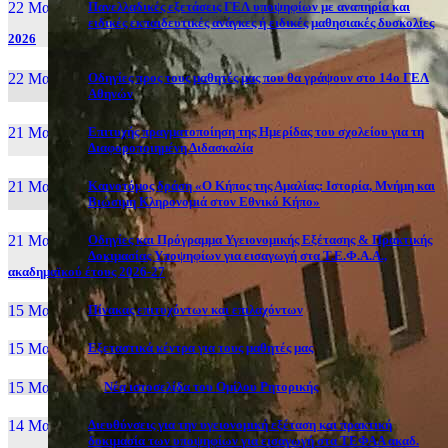
22 Μαι, 26
Πανελλαδικές εξετάσεις ΓΕΛ υποψηφίων με αναπηρία και
ειδικές εκπαιδευτικές ανάγκες ή ειδικές μαθησιακές δυσκολίες
2026
22 Μαι, 26
Οδηγίες προς τους μαθητές μας που θα γράψουν στο 14ο ΓΕΛ
Αθηνών
21 Μαι, 26
Επιτυχής πραγματοποίηση της Ημερίδας του σχολείου για τη
Διαφοροποιημένη Διδασκαλία
21 Μαι, 26
Καινοτόμος δράση «Ο Κήπος της Αμαλίας: Ιστορία, Μνήμη και
Βιώσιμη Κληρονομιά στον Εθνικό Κήπο»
21 Μαι, 26
Οδηγίες και Πρόγραμμα Υγειονομικής Εξέτασης & Πρακτικής
Δοκιμασίας Υποψηφίων για εισαγωγή στα Τ.Ε.Φ.Α.Α.,
ακαδημαϊκού έτους 2026-27
15 Μαι, 26
Πίνακας επιτυχόντων και επιλαχόντων
15 Μαι, 26
Εξεταστικά κέντρα για τους μαθητές μας
15 Μαι, 2026
Νέα ιστοσελίδα του Ομίλου Ρητορικής
14 Μαι, 26
Διευθύνσεις για την υγειονομική εξέταση και πρακτική
δοκιμασία των υποψηφίων για εισαγωγή στα ΤΕΦΑΑ ακαδ.