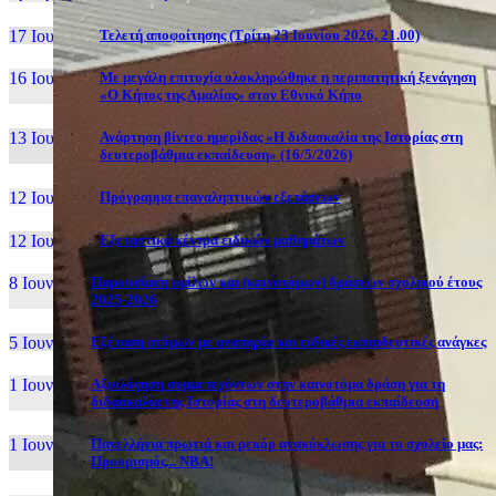
17 Ιουν, 26
Τελετή αποφοίτησης (Τρίτη 23 Ιουνίου 2026, 21.00)
16 Ιουν, 26
Με μεγάλη επιτυχία ολοκληρώθηκε η περιπατητική ξενάγηση
«Ο Κήπος της Αμαλίας» στον Εθνικό Κήπο
13 Ιουν, 26
Ανάρτηση βίντεο ημερίδας «Η διδασκαλία της Ιστορίας στη
δευτεροβάθμια εκπαίδευση» (16/5/2026)
12 Ιουν, 26
Πρόγραμμα επαναληπτικών εξετάσεων
12 Ιουν, 26
Εξεταστικά κέντρα ειδικών μαθημάτων
8 Ιουν, 26
Παρουσίαση ομίλων και (καινοτόμων) δράσεων σχολικού έτους
2025-2026
5 Ιουν, 26
Εξέταση ατόμων με αναπηρία και ειδικές εκπαιδευτικές ανάγκες
1 Ιουν, 26
Αξιολόγηση συμμετεχόντων στην καινοτόμα δράση για τη
διδασκαλία της Ιστορίας στη δευτεροβάθμια εκπαίδευση
1 Ιουν, 26
Πανελλήνια πρωτιά και ρεκόρ ανακύκλωσης για το σχολείο μας:
Προορισμός... NBA!