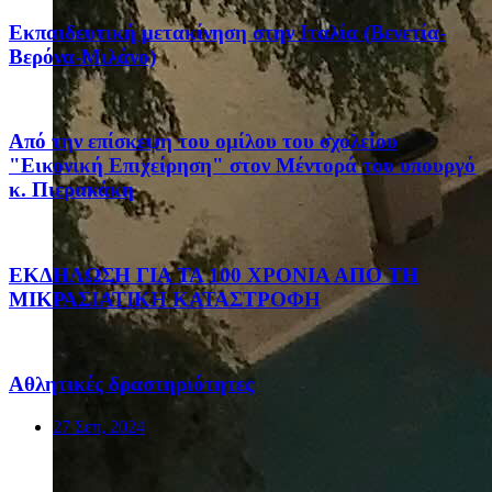
Eκπαιδευτική μετακίνηση στην Ιταλία (Βενετία-
Βερόνα-Μιλάνο)
Από την επίσκεψη του ομίλου του σχολείου
"Εικονική Επιχείρηση" στον Μέντορά του υπουργό
κ. Πιερακάκη
ΕΚΔΗΛΩΣΗ ΓΙΑ ΤΑ 100 ΧΡΟΝΙΑ ΑΠΟ ΤΗ
ΜΙΚΡΑΣΙΑΤΙΚΗ ΚΑΤΑΣΤΡΟΦΗ
Αθλητικές δραστηριότητες
27 Σεπ, 2024