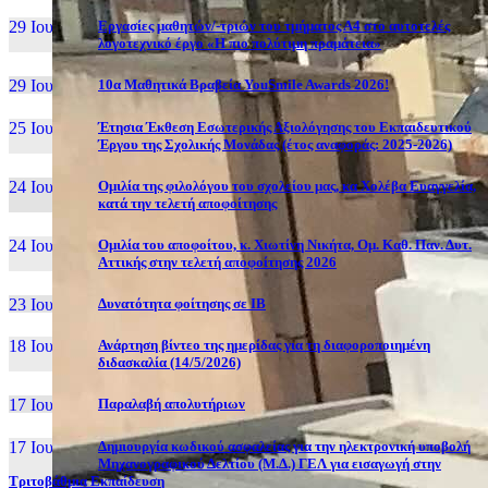
29 Ιουν, 26
Εργασίες μαθητών/-τριών του τμήματος Α4 στο αυτοτελές
λογοτεχνικό έργο «Η πιο πολύτιμη πραμάτεια»
29 Ιουν, 26
10α Μαθητικά Βραβεία YouSmile Awards 2026!
25 Ιουν, 26
Έτησια Έκθεση Εσωτερικής Αξιολόγησης του Εκπαιδευτικού
Έργου της Σχολικής Μονάδας (έτος αναφοράς: 2025-2026)
24 Ιουν, 26
Ομιλία της φιλολόγου του σχολείου μας, κα Χολέβα Ευαγγελία,
κατά την τελετή αποφοίτησης
24 Ιουν, 26
Ομιλία του αποφοίτου, κ. Χιωτίνη Νικήτα, Ομ. Καθ. Παν. Δυτ.
Αττικής στην τελετή αποφοίτησης 2026
23 Ιουν, 26
Δυνατότητα φοίτησης σε ΙΒ
18 Ιουν, 26
Ανάρτηση βίντεο της ημερίδας για τη διαφοροποιημένη
διδασκαλία (14/5/2026)
17 Ιουν, 26
Παραλαβή απολυτήριων
17 Ιουν, 26
Δημιουργία κωδικού ασφαλείας για την ηλεκτρονική υποβολή
Μηχανογραφικού Δελτίου (Μ.Δ.) ΓΕΛ για εισαγωγή στην
Τριτοβάθμια Εκπαίδευση