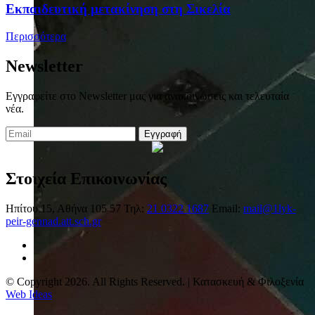
Eκπαιδευτική μετακίνηση στη Σικελία
Περισσότερα
Newsletter
Εγγραφείτε στο Newsletter μας για ανακοινώσεις και τελευταία
νέα.
Εγγραφή
Στοιχεία Επικοινωνίας
Ηπίτου 15, Αθήνα 105 57
Τηλ:
21 0322 1687
Email:
mail@1lyk-
peir-gennad.att.sch.gr
© Copyright 2026. All Rights Reserved. | Κατασκευή & Φιλοξενία
Web Ideas