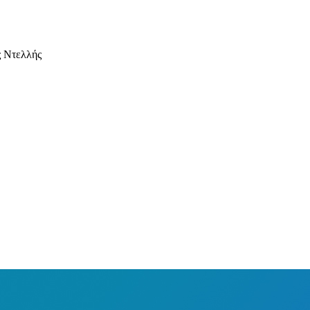
ς Ντελλής