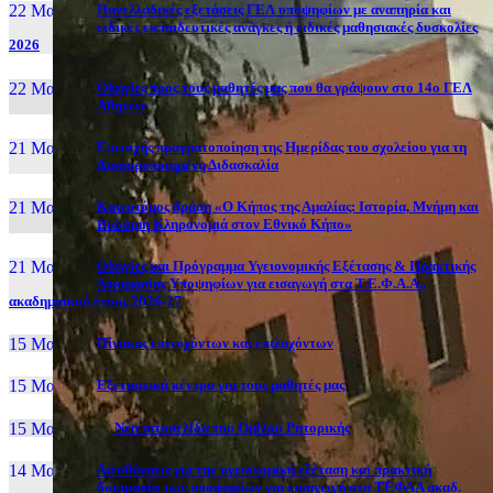
22 Μαι, 26
Πανελλαδικές εξετάσεις ΓΕΛ υποψηφίων με αναπηρία και
ειδικές εκπαιδευτικές ανάγκες ή ειδικές μαθησιακές δυσκολίες
2026
22 Μαι, 26
Οδηγίες προς τους μαθητές μας που θα γράψουν στο 14ο ΓΕΛ
Αθηνών
21 Μαι, 26
Επιτυχής πραγματοποίηση της Ημερίδας του σχολείου για τη
Διαφοροποιημένη Διδασκαλία
21 Μαι, 26
Καινοτόμος δράση «Ο Κήπος της Αμαλίας: Ιστορία, Μνήμη και
Βιώσιμη Κληρονομιά στον Εθνικό Κήπο»
21 Μαι, 26
Οδηγίες και Πρόγραμμα Υγειονομικής Εξέτασης & Πρακτικής
Δοκιμασίας Υποψηφίων για εισαγωγή στα Τ.Ε.Φ.Α.Α.,
ακαδημαϊκού έτους 2026-27
15 Μαι, 26
Πίνακας επιτυχόντων και επιλαχόντων
15 Μαι, 26
Εξεταστικά κέντρα για τους μαθητές μας
15 Μαι, 2026
Νέα ιστοσελίδα του Ομίλου Ρητορικής
14 Μαι, 26
Διευθύνσεις για την υγειονομική εξέταση και πρακτική
δοκιμασία των υποψηφίων για εισαγωγή στα ΤΕΦΑΑ ακαδ.