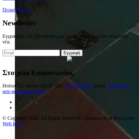
Περισσότερα
Newsletter
Εγγραφείτε στο Newsletter μας για ανακοινώσεις και τελευταία
νέα.
Εγγραφή
Στοιχεία Επικοινωνίας
Ηπίτου 15, Αθήνα 105 57
Τηλ:
21 0322 1687
Email:
mail@1lyk-
peir-gennad.att.sch.gr
© Copyright 2026. All Rights Reserved. | Κατασκευή & Φιλοξενία
Web Ideas