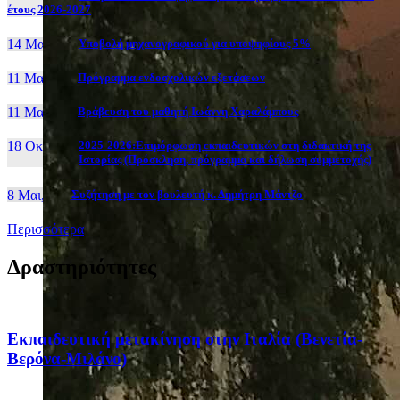
έτους 2026-2027
14 Μαι, 26
Yποβολή μηχανογραφικού για υποψηφίους 5%
11 Μαι, 26
Πρόγραμμα ενδοσχολικών εξετάσεων
11 Μαι, 26
Βράβευση του μαθητή Ιωάννη Χαραλάμπους
18 Οκτ, 25
2025-2026:Επιμόρφωση εκπαιδευτικών στη διδακτική της
Ιστορίας (Πρόσκληση, πρόγραμμα και δήλωση συμμετοχής)
8 Μαι, 26
Συζήτηση με τον βουλευτή κ. Δημήτρη Μάντζο
Περισσότερα
Δραστηριότητες
Eκπαιδευτική μετακίνηση στην Ιταλία (Βενετία-
Βερόνα-Μιλάνο)