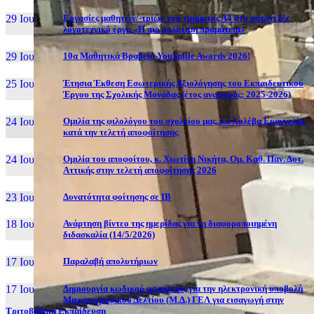
29 Ιουν, 26
Εργασίες μαθητών/-τριών του τμήματος Α4 στο αυτοτελές
λογοτεχνικό έργο «Η πιο πολύτιμη πραμάτεια»
29 Ιουν, 26
10α Μαθητικά Βραβεία YouSmile Awards 2026!
25 Ιουν, 26
Έτησια Έκθεση Εσωτερικής Αξιολόγησης του Εκπαιδευτικού
Έργου της Σχολικής Μονάδας (έτος αναφοράς: 2025-2026)
24 Ιουν, 26
Ομιλία της φιλολόγου του σχολείου μας, κα Χολέβα Ευαγγελία,
κατά την τελετή αποφοίτησης
24 Ιουν, 26
Ομιλία του αποφοίτου, κ. Χιωτίνη Νικήτα, Ομ. Καθ. Παν. Δυτ.
Αττικής στην τελετή αποφοίτησης 2026
23 Ιουν, 26
Δυνατότητα φοίτησης σε ΙΒ
18 Ιουν, 26
Ανάρτηση βίντεο της ημερίδας για τη διαφοροποιημένη
διδασκαλία (14/5/2026)
17 Ιουν, 26
Παραλαβή απολυτήριων
17 Ιουν, 26
Δημιουργία κωδικού ασφαλείας για την ηλεκτρονική υποβολή
Μηχανογραφικού Δελτίου (Μ.Δ.) ΓΕΛ για εισαγωγή στην
Τριτοβάθμια Εκπαίδευση