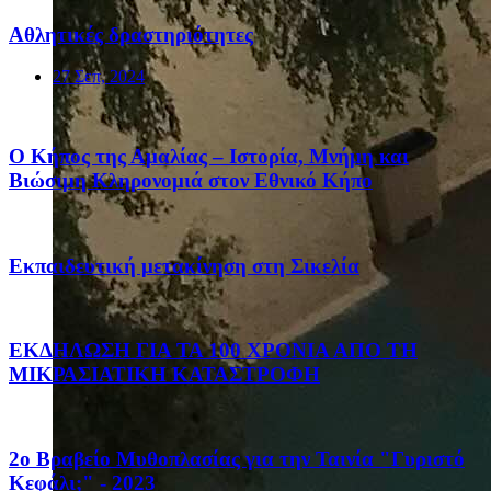
Αθλητικές δραστηριότητες
27 Σεπ, 2024
Ο Κήπος της Αμαλίας – Ιστορία, Μνήμη και
Βιώσιμη Κληρονομιά στον Εθνικό Κήπο
Eκπαιδευτική μετακίνηση στη Σικελία
ΕΚΔΗΛΩΣΗ ΓΙΑ ΤΑ 100 ΧΡΟΝΙΑ ΑΠΟ ΤΗ
ΜΙΚΡΑΣΙΑΤΙΚΗ ΚΑΤΑΣΤΡΟΦΗ
2ο Βραβείο Μυθοπλασίας για την Ταινία "Γυριστό
Κεφάλι;" - 2023