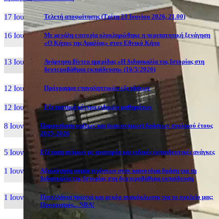
17 Ιουν, 26
Τελετή αποφοίτησης (Τρίτη 23 Ιουνίου 2026, 21.00)
16 Ιουν, 26
Με μεγάλη επιτυχία ολοκληρώθηκε η περιπατητική ξενάγηση
«Ο Κήπος της Αμαλίας» στον Εθνικό Κήπο
13 Ιουν, 26
Ανάρτηση βίντεο ημερίδας «Η διδασκαλία της Ιστορίας στη
δευτεροβάθμια εκπαίδευση» (16/5/2026)
12 Ιουν, 26
Πρόγραμμα επαναληπτικών εξετάσεων
12 Ιουν, 26
Εξεταστικά κέντρα ειδικών μαθημάτων
8 Ιουν, 26
Παρουσίαση ομίλων και (καινοτόμων) δράσεων σχολικού έτους
2025-2026
5 Ιουν, 26
Εξέταση ατόμων με αναπηρία και ειδικές εκπαιδευτικές ανάγκες
1 Ιουν, 26
Αξιολόγηση συμμετεχόντων στην καινοτόμα δράση για τη
διδασκαλία της Ιστορίας στη δευτεροβάθμια εκπαίδευση
1 Ιουν, 26
Πανελλήνια πρωτιά και ρεκόρ ανακύκλωσης για το σχολείο μας:
Προορισμός... NBA!