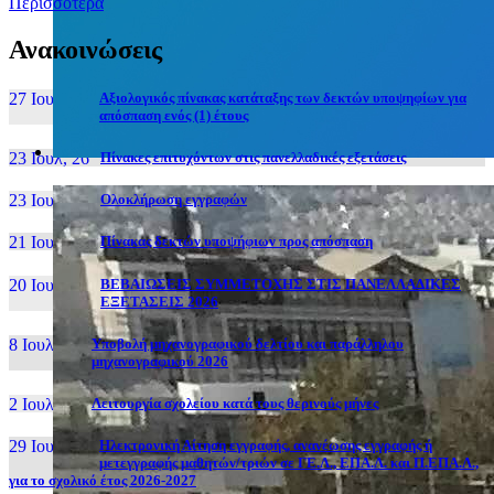
Περισσότερα
Ανακοινώσεις
27 Ιουν, 26
Αξιολογικός πίνακας κατάταξης των δεκτών υποψηφίων για
απόσπαση ενός (1) έτους
23 Ιουλ, 26
Πίνακες επιτυχόντων στις πανελλαδικές εξετάσεις
23 Ιουλ, 26
Ολοκλήρωση εγγραφών
21 Ιουλ, 26
Πίνακας δεκτών υποψήφιων προς απόσπαση
20 Ιουλ, 26
ΒΕΒΑΙΩΣΕΙΣ ΣΥΜΜΕΤΟΧΗΣ ΣΤΙΣ ΠΑΝΕΛΛΑΔΙΚΕΣ
ΕΞΕΤΑΣΕΙΣ 2026
8 Ιουλ, 26
Υποβολή μηχανογραφικού δελτίου και παράλληλου
μηχανογραφικού 2026
2 Ιουλ, 26
Λειτουργία σχολείου κατά τους θερινούς μήνες
29 Ιουν, 26
Ηλεκτρονική Αίτηση εγγραφής, ανανέωσης εγγραφής ή
μετεγγραφής μαθητών/τριών σε ΓΕ.Λ., ΕΠΑ.Λ. και Π.ΕΠΑ.Λ.,
για το σχολικό έτος 2026-2027